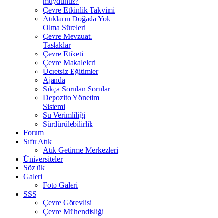
muydunuz?
Çevre Etkinlik Takvimi
Atıkların Doğada Yok
Olma Süreleri
Çevre Mevzuatı
Taslaklar
Çevre Etiketi
Çevre Makaleleri
Ücretsiz Eğitimler
Ajanda
Sıkça Sorulan Sorular
Depozito Yönetim
Sistemi
Su Verimliliği
Sürdürülebilirlik
Forum
Sıfır Atık
Atık Getirme Merkezleri
Üniversiteler
Sözlük
Galeri
Foto Galeri
SSS
Çevre Görevlisi
Çevre Mühendisliği