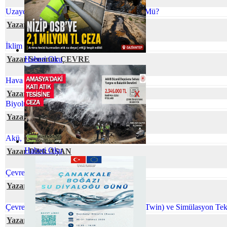
Uzaydaki Atıklarla Başa Çıkmak Mümkün Mü?
Yazar Prof. Dr. Zeynep ZAİMOĞLU
İklim Değişikliği ve Gıda Arzı
Yazar Senanur ÇEVRE
Haberi Oku
Hava Kirliliğinin Plasentaya Etkisi
Yazar Elif Naz COŞKUN
Biyolüminesans: Parıldayan Canlılar
Yazar Serpil ÖZKAN
Akü, Çevre ve Ekonomi
Haberi Oku
Yazar Dilek AŞAN
Çevre Mühendisliği ve İklim Değişikliği
Yazar Tuğba KAKTİMUR
Çevre Mühendisliğinde Dijital İkiz (Digital Twin) ve Simülasyon Tekn
Yazar Gamze CİVELEK