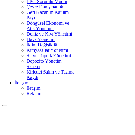
LPG Sorumlu Müdür
Çevre Danışmanlık
Geri Kazanım Katılım
Payı
Döngüsel Ekonomi ve
Atık Yönetimi
Deniz ve Kıyı Yönetimi
Hava Yönetimi
İklim Değişikliği
Kimyasallar Yönetimi
Su ve Toprak Yönetimi
Depozito Yönetim
Sistemi
Kirletici Salım ve Taşıma
Kaydı
İletişim
İletişim
Reklam