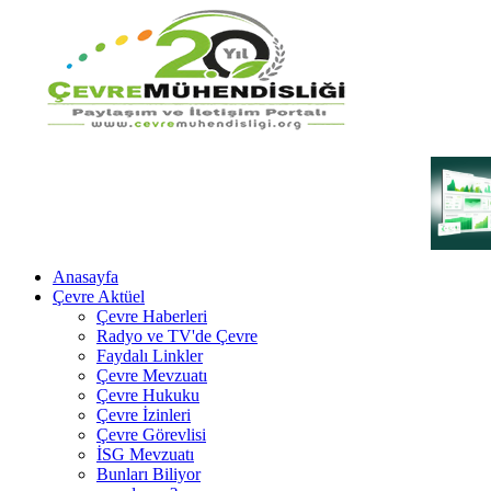
Anasayfa
Çevre Aktüel
Çevre Haberleri
Radyo ve TV'de Çevre
Faydalı Linkler
Çevre Mevzuatı
Çevre Hukuku
Çevre İzinleri
Çevre Görevlisi
İSG Mevzuatı
Bunları Biliyor