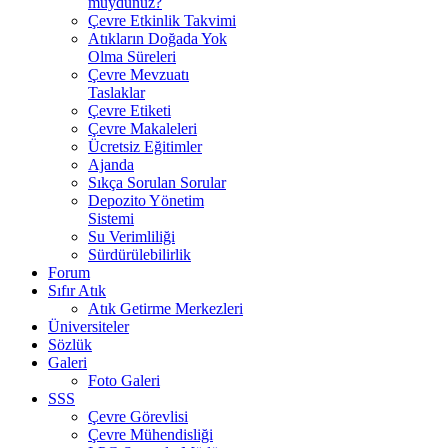
muydunuz?
Çevre Etkinlik Takvimi
Atıkların Doğada Yok
Olma Süreleri
Çevre Mevzuatı
Taslaklar
Çevre Etiketi
Çevre Makaleleri
Ücretsiz Eğitimler
Ajanda
Sıkça Sorulan Sorular
Depozito Yönetim
Sistemi
Su Verimliliği
Sürdürülebilirlik
Forum
Sıfır Atık
Atık Getirme Merkezleri
Üniversiteler
Sözlük
Galeri
Foto Galeri
SSS
Çevre Görevlisi
Çevre Mühendisliği