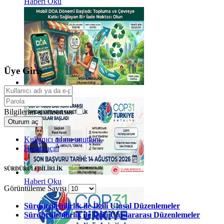
Haberi Oku
Üye Giriş
Haberi Oku
Bilgilerim anımsansın
Oturum aç
Kullanıcı adımı unuttum.
Hesap açın
SÜRDÜRÜLEBİLİRLİK
Haberi Oku
Görüntüleme Sayısı
Sürdürülebilirlik ile İlgili Ulusal Düzenlemeler
Sürdürülebilirlik ile İlgili Uluslararası Düzenlemeler