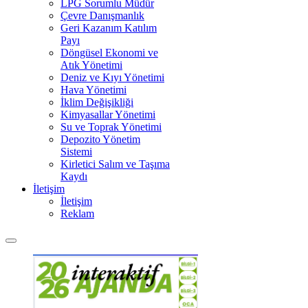
LPG Sorumlu Müdür
Çevre Danışmanlık
Geri Kazanım Katılım
Payı
Döngüsel Ekonomi ve
Atık Yönetimi
Deniz ve Kıyı Yönetimi
Hava Yönetimi
İklim Değişikliği
Kimyasallar Yönetimi
Su ve Toprak Yönetimi
Depozito Yönetim
Sistemi
Kirletici Salım ve Taşıma
Kaydı
İletişim
İletişim
Reklam