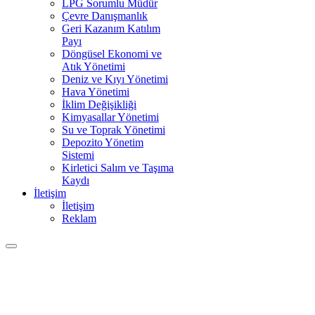
LPG Sorumlu Müdür
Çevre Danışmanlık
Geri Kazanım Katılım
Payı
Döngüsel Ekonomi ve
Atık Yönetimi
Deniz ve Kıyı Yönetimi
Hava Yönetimi
İklim Değişikliği
Kimyasallar Yönetimi
Su ve Toprak Yönetimi
Depozito Yönetim
Sistemi
Kirletici Salım ve Taşıma
Kaydı
İletişim
İletişim
Reklam