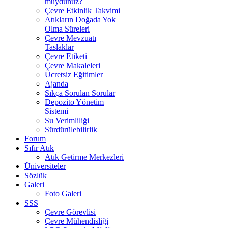
muydunuz?
Çevre Etkinlik Takvimi
Atıkların Doğada Yok
Olma Süreleri
Çevre Mevzuatı
Taslaklar
Çevre Etiketi
Çevre Makaleleri
Ücretsiz Eğitimler
Ajanda
Sıkça Sorulan Sorular
Depozito Yönetim
Sistemi
Su Verimliliği
Sürdürülebilirlik
Forum
Sıfır Atık
Atık Getirme Merkezleri
Üniversiteler
Sözlük
Galeri
Foto Galeri
SSS
Çevre Görevlisi
Çevre Mühendisliği