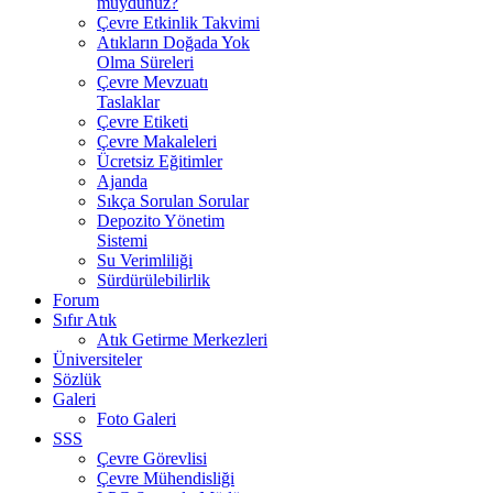
muydunuz?
Çevre Etkinlik Takvimi
Atıkların Doğada Yok
Olma Süreleri
Çevre Mevzuatı
Taslaklar
Çevre Etiketi
Çevre Makaleleri
Ücretsiz Eğitimler
Ajanda
Sıkça Sorulan Sorular
Depozito Yönetim
Sistemi
Su Verimliliği
Sürdürülebilirlik
Forum
Sıfır Atık
Atık Getirme Merkezleri
Üniversiteler
Sözlük
Galeri
Foto Galeri
SSS
Çevre Görevlisi
Çevre Mühendisliği