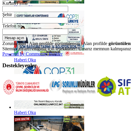
Kurum/Firma
Haberi Oku
Şehir
Telefon no
Hesap açın
Zorunlu alan |
Alan profilde görüntülensin |
Alan profilde
görüntülen
Sitemizi ziyaret ettiğiniz için teşekkürler! Umarız memnun kalmışsınız
Powered by Community Builder
Haberi Oku
Destekleyenler
Haberi Oku