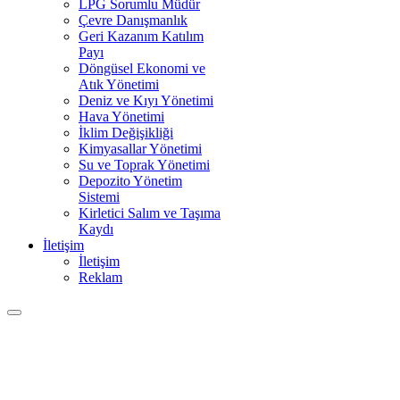
LPG Sorumlu Müdür
Çevre Danışmanlık
Geri Kazanım Katılım
Payı
Döngüsel Ekonomi ve
Atık Yönetimi
Deniz ve Kıyı Yönetimi
Hava Yönetimi
İklim Değişikliği
Kimyasallar Yönetimi
Su ve Toprak Yönetimi
Depozito Yönetim
Sistemi
Kirletici Salım ve Taşıma
Kaydı
İletişim
İletişim
Reklam