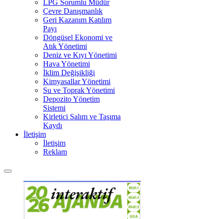
LPG Sorumlu Müdür
Çevre Danışmanlık
Geri Kazanım Katılım
Payı
Döngüsel Ekonomi ve
Atık Yönetimi
Deniz ve Kıyı Yönetimi
Hava Yönetimi
İklim Değişikliği
Kimyasallar Yönetimi
Su ve Toprak Yönetimi
Depozito Yönetim
Sistemi
Kirletici Salım ve Taşıma
Kaydı
İletişim
İletişim
Reklam