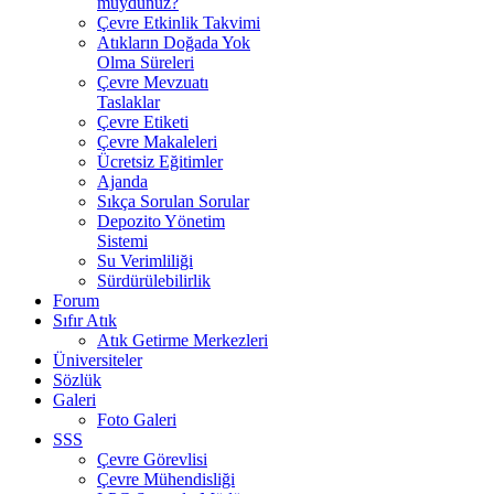
muydunuz?
Çevre Etkinlik Takvimi
Atıkların Doğada Yok
Olma Süreleri
Çevre Mevzuatı
Taslaklar
Çevre Etiketi
Çevre Makaleleri
Ücretsiz Eğitimler
Ajanda
Sıkça Sorulan Sorular
Depozito Yönetim
Sistemi
Su Verimliliği
Sürdürülebilirlik
Forum
Sıfır Atık
Atık Getirme Merkezleri
Üniversiteler
Sözlük
Galeri
Foto Galeri
SSS
Çevre Görevlisi
Çevre Mühendisliği