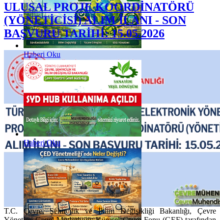
ULUSAL PROJE KOORDİNATÖRÜ
(YÖNETİCİSİ) ALIM İLANI - SON
BAŞVURU TARİHİ: 15.05.2026
Haberi Oku
Haberi Oku
T.C. Çevre, Şehircilik ve İklim Değişikliği Bakanlığı, Çevre
Yönetimi Genel Müdürlüğü; Küresel Çevre Fonu (GEF) tarafından