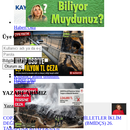
Haberi Oku
Üye Giriş
Bilgilerim anımsansın
Oturum aç
Kullanıcı adımı unuttum.
Haberi Oku
Hesap açın
YAZARLARIMIZ
Yazar Şafak ÖZSOY
COP26 NEDEN ÖNEMLİ BİRLEŞMİŞ MİLLETLER İKLİM
DEĞİŞİKLİĞİ ÇERÇEVE SÖZLEŞMESİ (BMİDÇS) 26.
TARAFLAR KONFERANSI