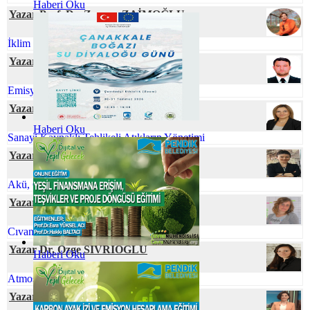
Haberi Oku
Yazar Prof. Dr. Zeynep ZAİMOĞLU
İklim Değişikliği ve Gıda Arzı
Yazar Ferhat ELÇİ
Emisyon Nedir? Emisyon Ölçümü Nedir?
Yazar Rahşan BUKNİ ULUS
Haberi Oku
Sanayi Kaynaklı Tehlikeli Atıkların Yönetimi
Yazar Serpil ÖZKAN
Akü, Çevre ve Ekonomi
Yazar Neslihan BOYACILAR
Cıvanın Taşınabilir Tür Pillerdeki Öyküsü
Yazar Dr. Özge SİVRİOĞLU
Haberi Oku
Atmosferik Kıyamete Hazır Mıyız?
Yazar İlkim YİĞİT