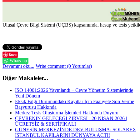
Ulusal Çevre Bilgi Sistemi (UÇBS) kapsamında, hesap ve tesis yetkilen
Save
Whatsapp
Devamını oku...
Write comment (0 Yorumlar)
Diğer Makaleler...
ISO 14001:2026 Yayınlandı – Çevre Yönetim Sistemlerinde
Yeni Dönem
Eksik Bilgi Durumundaki Kayıtlar İçin Faaliyete Son Verme
Başvurusu Hakkında
Merkez Tesis Oluşturma İşlemleri Hakkında Duyuru
ÇEVRENİN GELECEĞİ ZİRVESİ - 20 NİSAN 2026 |
ÜCRETSİZ & SERTİFİKALI
GÜNEŞİN MERKEZİNDE DEV BULUŞMA: SOLAREX
İSTANBUL KAPILARINI DÜNYAYA AÇTI!