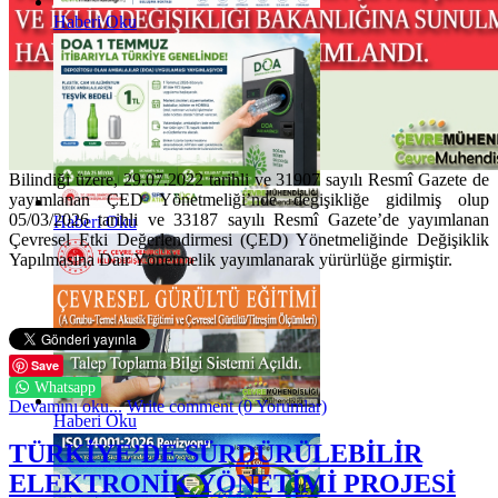
Haberi Oku
Bilindiği üzere, 29.07.2022 tarihli ve 31907 sayılı Resmî Gazete de
yayımlanan ÇED Yönetmeliği’nde değişikliğe gidilmiş olup
05/03/2026 tarihli ve 33187 sayılı Resmî Gazete’de yayımlanan
Haberi Oku
Çevresel Etki Değerlendirmesi (ÇED) Yönetmeliğinde Değişiklik
Yapılmasına Dair Yönetmelik yayımlanarak yürürlüğe girmiştir.
Save
Whatsapp
Devamını oku...
Write comment (0 Yorumlar)
Haberi Oku
TÜRKİYE’DE SÜRDÜRÜLEBİLİR
ELEKTRONİK YÖNETİMİ PROJESİ