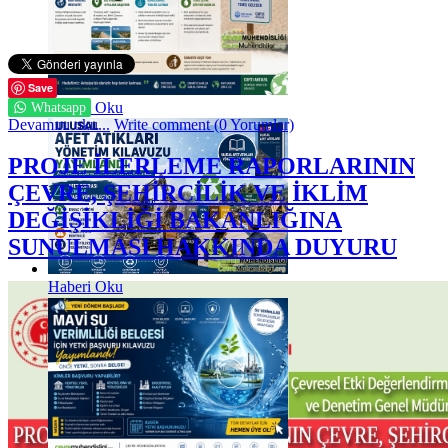
Save
Haberi Oku
Whatsapp
Devamını oku...
Write comment (0 Yorumlar)
PROJE İLERLEME RAPORLARININ
ÇEVRE, ŞEHİRCİLİK VE İKLİM
DEĞİŞİKLİĞİ BAKANLIĞINA
SUNULMASI HAKKINDA DUYURU
Haberi Oku