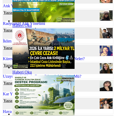
Atık Yönetiminde Çevre Mühendisi
Yazar Ecem GÜNEY
Radyoaktif Atık Yönetimi
Haberi Oku
Yazar Cihan YEŞİL
İklim Değişmesine Karşı Talep Hassasiyeti
Yazar Gamze CİVELEK
Küreselleşen Dünyamızda Çevre Sorunları Neler?
Yazar Ömür TEMİZEL
Haberi Oku
Uzaydaki Atıklarla Başa Çıkmak Mümkün Mü?
Yazar Berna UÇAR
Kar Yağışının Faydaları
Yazar Senanur ÇEVRE
Hava Kirliliğinin Plasentaya Etkisi