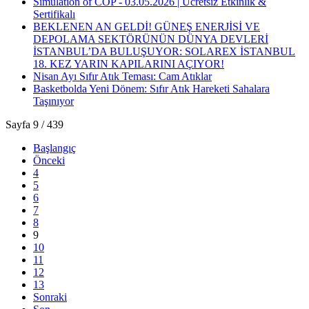
Simulation of COP - 03.05.2026 | Ücretsiz Etkinlik &
Sertifikalı
BEKLENEN AN GELDİ! GÜNEŞ ENERJİSİ VE
DEPOLAMA SEKTÖRÜNÜN DÜNYA DEVLERİ
İSTANBUL’DA BULUŞUYOR: SOLAREX İSTANBUL
18. KEZ YARIN KAPILARINI AÇIYOR!
Nisan Ayı Sıfır Atık Teması: Cam Atıklar
Basketbolda Yeni Dönem: Sıfır Atık Hareketi Sahalara
Taşınıyor
Sayfa 9 / 439
Başlangıç
Önceki
4
5
6
7
8
9
10
11
12
13
Sonraki