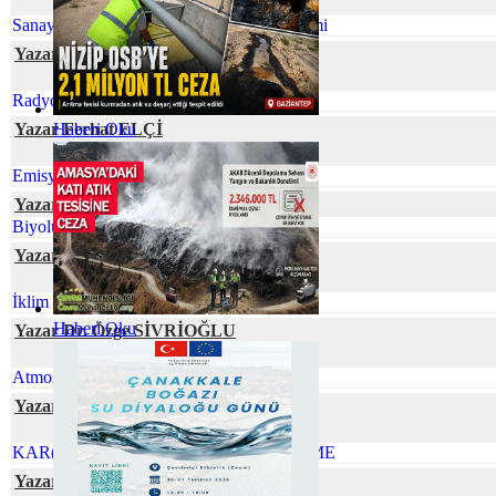
Sanayi Kaynaklı Tehlikeli Atıkların Yönetimi
Yazar Ecem GÜNEY
Radyoaktif Atık Yönetimi
Yazar Ferhat ELÇİ
Haberi Oku
Emisyon Nedir? Emisyon Ölçümü Nedir?
Yazar Elif Naz COŞKUN
Biyolüminesans: Parıldayan Canlılar
Yazar Prof. Dr. Zeynep ZAİMOĞLU
İklim Değişikliği ve Gıda Arzı
Haberi Oku
Yazar Dr. Özge SİVRİOĞLU
Atmosferik Kıyamete Hazır Mıyız?
Yazar SustainabiliThink Club
KAR(BON)DA YÜRÜ İZİNİ BELLİ ETME
Yazar Gökhan TUFAN