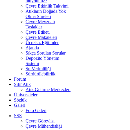
muydunuz?
Çevre Etkinlik Takvimi
Atıkların Doğada Yok
Olma Süreleri
Çevre Mevzuatı
Taslaklar
Çevre Etiketi
Çevre Makaleleri
Ücretsiz Eğitimler
Ajanda
Sıkça Sorulan Sorular
Depozito Yönetim
Sistemi
Su Verimliliği
Sürdürülebilirlik
Forum
Sıfır Atık
Atık Getirme Merkezleri
Üniversiteler
Sözlük
Galeri
Foto Galeri
SSS
Çevre Görevlisi
Çevre Mühendisliği