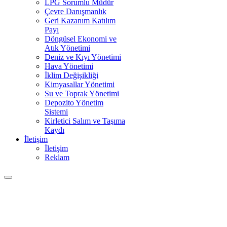
LPG Sorumlu Müdür
Çevre Danışmanlık
Geri Kazanım Katılım
Payı
Döngüsel Ekonomi ve
Atık Yönetimi
Deniz ve Kıyı Yönetimi
Hava Yönetimi
İklim Değişikliği
Kimyasallar Yönetimi
Su ve Toprak Yönetimi
Depozito Yönetim
Sistemi
Kirletici Salım ve Taşıma
Kaydı
İletişim
İletişim
Reklam