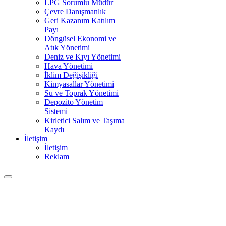
LPG Sorumlu Müdür
Çevre Danışmanlık
Geri Kazanım Katılım
Payı
Döngüsel Ekonomi ve
Atık Yönetimi
Deniz ve Kıyı Yönetimi
Hava Yönetimi
İklim Değişikliği
Kimyasallar Yönetimi
Su ve Toprak Yönetimi
Depozito Yönetim
Sistemi
Kirletici Salım ve Taşıma
Kaydı
İletişim
İletişim
Reklam