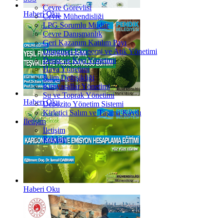
Çevre Görevlisi
Haberi Oku
Çevre Mühendisliği
LPG Sorumlu Müdür
Çevre Danışmanlık
Geri Kazanım Katılım Payı
Döngüsel Ekonomi ve Atık Yönetimi
Deniz ve Kıyı Yönetimi
Hava Yönetimi
İklim Değişikliği
Kimyasallar Yönetimi
Su ve Toprak Yönetimi
Haberi Oku
Depozito Yönetim Sistemi
Kirletici Salım ve Taşıma Kaydı
İletişim
İletişim
Reklam
Haberi Oku