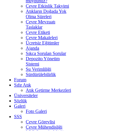
muydunuz?
Çevre Etkinlik Takvimi
Atıkların Doğada Yok
Olma Süreleri
Çevre Mevzuatı
Taslaklar
Çevre Etiketi
Çevre Makaleleri
Ücretsiz Eğitimler
Ajanda
Sıkça Sorulan Sorular
Depozito Yönetim
Sistemi
Su Verimliliği
Sürdürülebilirlik
Forum
Sıfır Atık
Atık Getirme Merkezleri
Üniversiteler
Sözlük
Galeri
Foto Galeri
SSS
Çevre Görevlisi
Çevre Mühendisliği