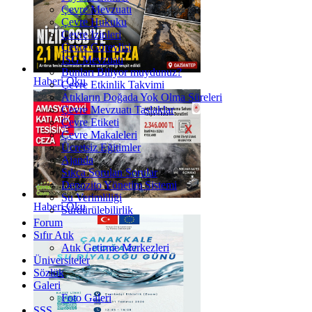
Çevre Mevzuatı
Çevre Hukuku
Çevre İzinleri
Çevre Görevlisi
İSG Mevzuatı
Bunları Biliyor muydunuz?
Haberi Oku
Çevre Etkinlik Takvimi
Atıkların Doğada Yok Olma Süreleri
Çevre Mevzuatı Taslaklar
Çevre Etiketi
Çevre Makaleleri
Ücretsiz Eğitimler
Ajanda
Sıkça Sorulan Sorular
Depozito Yönetim Sistemi
Su Verimliliği
Haberi Oku
Sürdürülebilirlik
Forum
Sıfır Atık
Atık Getirme Merkezleri
Üniversiteler
Sözlük
Galeri
Foto Galeri
SSS