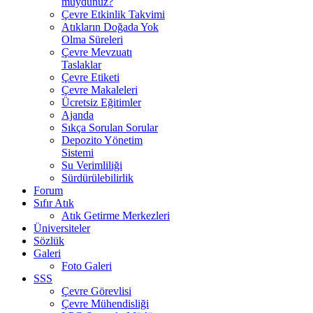
muydunuz?
Çevre Etkinlik Takvimi
Atıkların Doğada Yok
Olma Süreleri
Çevre Mevzuatı
Taslaklar
Çevre Etiketi
Çevre Makaleleri
Ücretsiz Eğitimler
Ajanda
Sıkça Sorulan Sorular
Depozito Yönetim
Sistemi
Su Verimliliği
Sürdürülebilirlik
Forum
Sıfır Atık
Atık Getirme Merkezleri
Üniversiteler
Sözlük
Galeri
Foto Galeri
SSS
Çevre Görevlisi
Çevre Mühendisliği