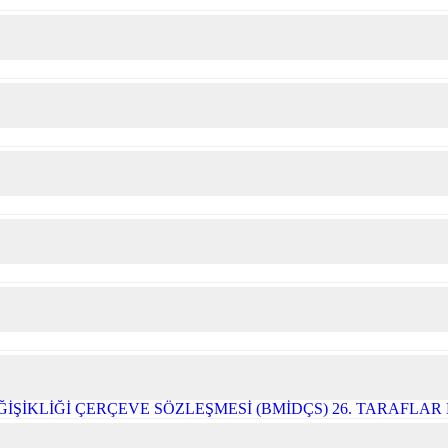
ĞİŞİKLİĞİ ÇERÇEVE SÖZLEŞMESİ (BMİDÇS) 26. TARAFLA