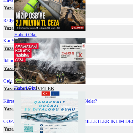
Hava Kirliliğinin Plasentaya Etkisi
Yazar Ecem GÜNEY
Radyoaktif Atık Yönetimi
Yazar Berna UÇAR
Haberi Oku
Kar Yağışının Faydaları
Yazar Prof. Dr. Zeynep ZAİMOĞLU
İklim Değişikliği ve Gıda Arzı
Yazar Dr. Hülya GÜNAY
Gıda Kayıpları ve Atıklarının Azaltılması
Haberi Oku
Yazar Gamze CİVELEK
Küreselleşen Dünyamızda Çevre Sorunları Neler?
Yazar Şafak ÖZSOY
COP26 NEDEN ÖNEMLİ BİRLEŞMİŞ MİLLETLER İKLİM DE
Yazar İlkim YİĞİT