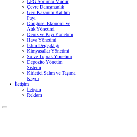
LPG Sorumlu Müdür
Çevre Danışmanlık
Geri Kazanım Katılım
Payı
Döngüsel Ekonomi ve
Atık Yönetimi
Deniz ve Kıyı Yönetimi
Hava Yönetimi
İklim Değişikliği
Kimyasallar Yönetimi
Su ve Toprak Yönetimi
Depozito Yönetim
Sistemi
Kirletici Salım ve Taşıma
Kaydı
İletişim
İletişim
Reklam