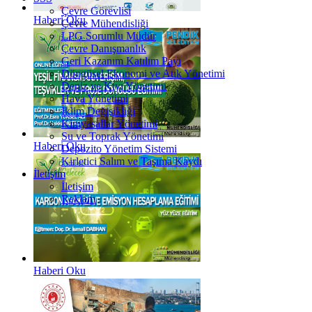
Çevre Görevlisi
Haberi Oku
Çevre Mühendisliği
LPG Sorumlu Müdür
Çevre Danışmanlık
Geri Kazanım Katılım Payı
Döngüsel Ekonomi ve Atık Yönetimi
Deniz ve Kıyı Yönetimi
Hava Yönetimi
İklim Değişikliği
Kimyasallar Yönetimi
Su ve Toprak Yönetimi
Haberi Oku
Depozito Yönetim Sistemi
Kirletici Salım ve Taşıma Kaydı
İletişim
İletişim
Reklam
Haberi Oku