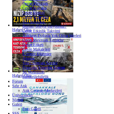
Çevre Mevzuatı
Çevre Hukuku
Çevre İzinleri
Çevre Görevlisi
İSG Mevzuatı
Bunları Biliyor muydunuz?
Haberi Oku
Çevre Etkinlik Takvimi
Atıkların Doğada Yok Olma Süreleri
Çevre Mevzuatı Taslaklar
Çevre Etiketi
Çevre Makaleleri
Ücretsiz Eğitimler
Ajanda
Sıkça Sorulan Sorular
Depozito Yönetim Sistemi
Su Verimliliği
Haberi Oku
Sürdürülebilirlik
Forum
Sıfır Atık
Atık Getirme Merkezleri
Üniversiteler
Sözlük
Galeri
Foto Galeri
SSS