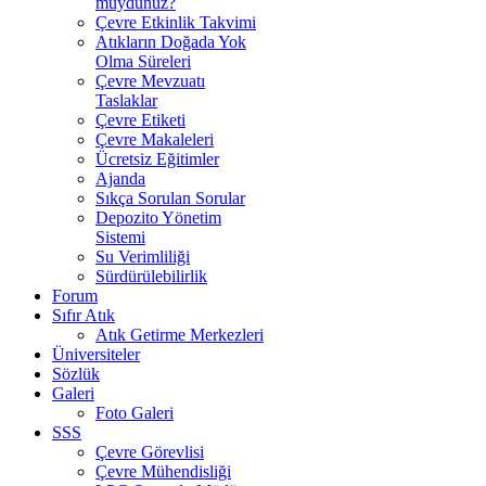
muydunuz?
Çevre Etkinlik Takvimi
Atıkların Doğada Yok
Olma Süreleri
Çevre Mevzuatı
Taslaklar
Çevre Etiketi
Çevre Makaleleri
Ücretsiz Eğitimler
Ajanda
Sıkça Sorulan Sorular
Depozito Yönetim
Sistemi
Su Verimliliği
Sürdürülebilirlik
Forum
Sıfır Atık
Atık Getirme Merkezleri
Üniversiteler
Sözlük
Galeri
Foto Galeri
SSS
Çevre Görevlisi
Çevre Mühendisliği