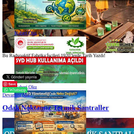
Haberi Oku
Bu Radyoaktif Fabrika İşçileri 1920’lerde Tarih Yazdı!
Save
Haberi Oku
Whatsapp
Devamını oku...
Odak Noktamız Termik Santraller