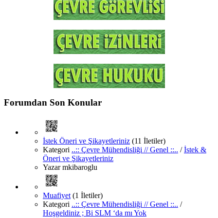
Forumdan Son Konular
İstek Öneri ve Şikayetleriniz
(11 İletiler)
Kategori
..:: Çevre Mühendisliği // Genel ::..
/
İstek &
Öneri ve Şikayetleriniz
Yazar
mkibaroglu
Muafiyet
(1 İletiler)
Kategori
..:: Çevre Mühendisliği // Genel ::..
/
Hoşgeldiniz ; Bi SLM ‘da mı Yok