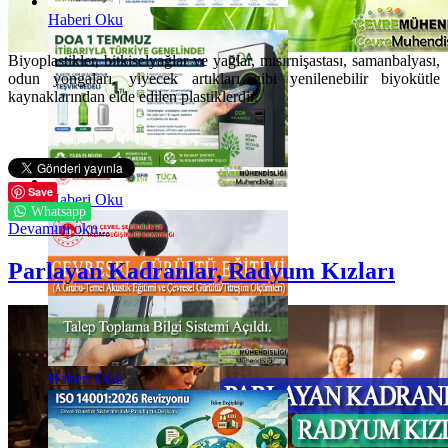
Haberi Oku
Biyoplastikler, bitkiselyağlar ve yağlar, mısırnişastası, samanbalyası,
odun yongaları, yiyecek artıkları gibi yenilenebilir biyokütle
kaynaklarından elde edilen plastiklerdir.
Save
Haberi Oku
Whatsapp
Devamını oku...
Parlayan Kadranlar, Radyum Kızları
Haberi Oku