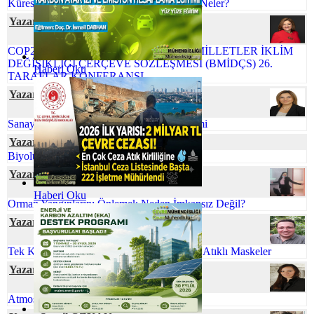
Küreselleşen Dünyamızda Çevre Sorunları Neler?
Yazar Şafak ÖZSOY
COP26 NEDEN ÖNEMLİ BİRLEŞMİŞ MİLLETLER İKLİM
DEĞİŞİKLİĞİ ÇERÇEVE SÖZLEŞMESİ (BMİDÇS) 26.
Haberi Oku
TARAFLAR KONFERANSI
Yazar Rahşan BUKNİ ULUS
Sanayi Kaynaklı Tehlikeli Atıkların Yönetimi
Yazar Elif Naz COŞKUN
Biyolüminesans: Parıldayan Canlılar
Yazar Tuğçe ERVAN
Haberi Oku
Orman Yangınlarını Önlemek Neden İmkansız Değil?
Yazar Gökhan TUFAN
Tek Kullanımlık Maskeler Yerine Minimum Atıklı Maskeler
Yazar Dr. Özge SİVRİOĞLU
Atmosferik Kıyamete Hazır Mıyız?