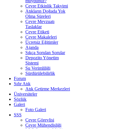
muydunuz?
Çevre Etkinlik Takvimi
Atıkların Doğada Yok
Olma Süreleri
Çevre Mevzuatı
Taslaklar
Çevre Etiketi
Çevre Makaleleri
Ücretsiz Eğitimler
Ajanda
Sıkça Sorulan Sorular
Depozito Yönetim
Sistemi
Su Verimliliği
Sürdürülebilirlik
Forum
Sıfır Atık
Atık Getirme Merkezleri
Üniversiteler
Sözlük
Galeri
Foto Galeri
SSS
Çevre Görevlisi
Çevre Mühendisliği