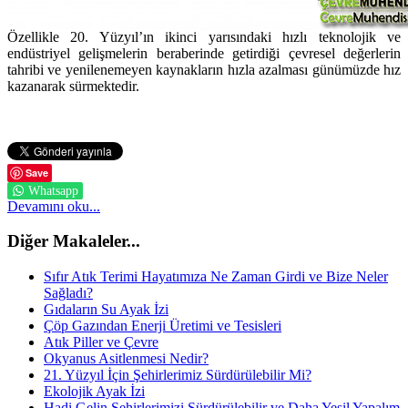
Özellikle 20. Yüzyıl’ın ikinci yarısındaki hızlı teknolojik ve
endüstriyel gelişmelerin beraberinde getirdiği çevresel değerlerin
tahribi ve yenilenemeyen kaynakların hızla azalması günümüzde hız
kazanarak sürmektedir.
Save
Whatsapp
Devamını oku...
Diğer Makaleler...
Sıfır Atık Terimi Hayatımıza Ne Zaman Girdi ve Bize Neler
Sağladı?
Gıdaların Su Ayak İzi
Çöp Gazından Enerji Üretimi ve Tesisleri
Atık Piller ve Çevre
Okyanus Asitlenmesi Nedir?
21. Yüzyıl İçin Şehirlerimiz Sürdürülebilir Mi?
Ekolojik Ayak İzi
Hadi Gelin Şehirlerimizi Sürdürülebilir ve Daha Yeşil Yapalım