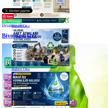
Save
Whatsapp
Devamını oku...
Haberi Oku
Biyoplastikler
Haberi Oku