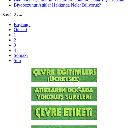
Biyobozunur Atıklar Hakkında Neler Biliyoruz?
Sayfa 2 / 4
Başlangıç
Önceki
1
2
3
4
Sonraki
Son