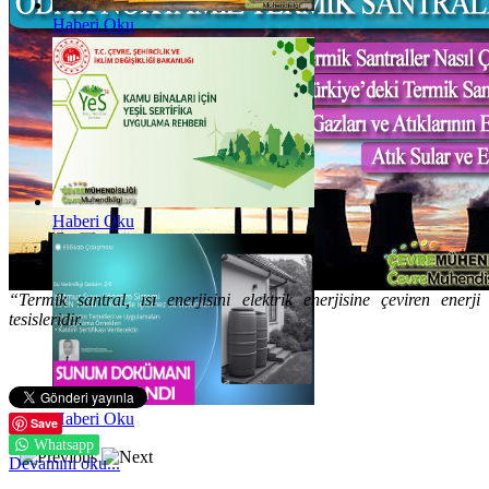
Haberi Oku
Haberi Oku
“Termik santral, ısı enerjisini elektrik enerjisine çeviren enerji
tesisleridir.
Haberi Oku
Save
Whatsapp
Devamını oku...