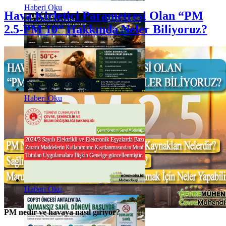
Haberi Oku
Hava Kirletici Parametresi Olan “PM
2.5-PM 10” Hakkında Neler Biliyoruz?
Haberi Oku
Haberi Oku
PM nedir ve havaya nasıl giriyor?