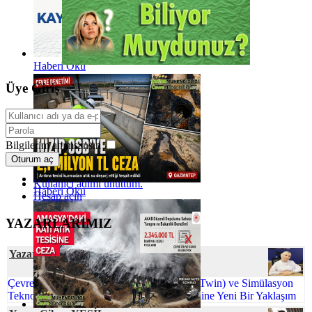
Haberi Oku
Üye Giriş
Bilgilerim anımsansın
Oturum aç
Kullanıcı adımı unuttum.
Haberi Oku
Hesap açın
YAZARLARIMIZ
Yazar Tuğba KAKTİMUR
Çevre Mühendisliğinde Dijital İkiz (Digital Twin) ve Simülasyon
Teknolojileri: Sürdürülebilir Proses Yönetimine Yeni Bir Yaklaşım