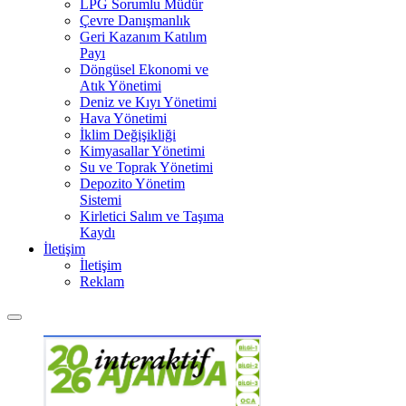
LPG Sorumlu Müdür
Çevre Danışmanlık
Geri Kazanım Katılım
Payı
Döngüsel Ekonomi ve
Atık Yönetimi
Deniz ve Kıyı Yönetimi
Hava Yönetimi
İklim Değişikliği
Kimyasallar Yönetimi
Su ve Toprak Yönetimi
Depozito Yönetim
Sistemi
Kirletici Salım ve Taşıma
Kaydı
İletişim
İletişim
Reklam