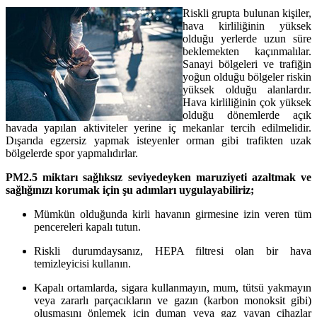
Riskli grupta bulunan kişiler,
hava kirliliğinin yüksek
olduğu yerlerde uzun süre
beklemekten kaçınmalılar.
Sanayi bölgeleri ve trafiğin
yoğun olduğu bölgeler riskin
yüksek olduğu alanlardır.
Hava kirliliğinin çok yüksek
olduğu dönemlerde açık
havada yapılan aktiviteler yerine iç mekanlar tercih edilmelidir.
Dışarıda egzersiz yapmak isteyenler orman gibi trafikten uzak
bölgelerde spor yapmalıdırlar.
PM2.5 miktarı sağlıksız seviyedeyken maruziyeti azaltmak ve
sağlığınızı korumak için şu adımları uygulayabiliriz;
Mümkün olduğunda kirli havanın girmesine izin veren tüm
pencereleri kapalı tutun.
Riskli durumdaysanız, HEPA filtresi olan bir hava
temizleyicisi kullanın.
Kapalı ortamlarda, sigara kullanmayın, mum, tütsü yakmayın
veya zararlı parçacıkların ve gazın (karbon monoksit gibi)
oluşmasını önlemek için duman veya gaz yayan cihazlar