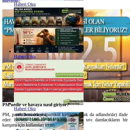
Biliyoruz?
Haberi Oku
Haberi Oku
PM nedir ve havaya nasıl giriyor?
Haberi Oku
PM, partikül maddeyi (partikül kirliliği olarak da adlandırılır) ifade
eder: havada bulunan katı partiküller ve sıvı damlacıkların bir
karışımı için kullanılan terim.