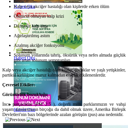
Haberi Oku
Kalp veya akciğer hastalığı olan kişilerde erken ölüm
Ölümcül olmayan kalp krizi
Düzensiz kalp atışı
Ağırlaştırılmış astım
Azalmış akciğer fonksiyonu
Solunum yollarında tahriş, öksürük veya nefes almada güçlük
Haberi Oku
gibi artan solunum semptomları.
Kalp veya akciğer hastalığı olan kişiler, çocuklar ve yaşlı yetişkinler,
partikül kirliliğine maruz kalmadan en çok etkilenenlerdir.
Çevresel Etkiler:
Görünürlük bozukluğu
İnce parçacıklar (PM 2.5 ), değerli milli parklarımızın ve vahşi
yaşam alanlarımızın birçoğu da dahil olmak üzere, Amerika Birleşik
Haberi Oku
Devletleri'nin bazı bölgelerinde azalan görüşün (pus) ana nedenidir.