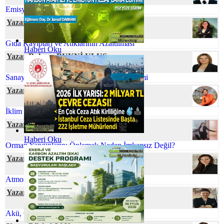
Emisyon Nedir? Emisyon Ölçümü Nedir?
Yazar Dr. Hülya GÜNAY
Gıda Kayıpları ve Atıklarının Azaltılması
Haberi Oku
Yazar Rahşan BUKNİ ULUS
Sanayi Kaynaklı Tehlikeli Atıkların Yönetimi
Yazar Prof. Dr. Zeynep ZAİMOĞLU
İklim Değişikliği ve Gıda Arzı
Yazar Tuğçe ERVAN
Haberi Oku
Orman Yangınlarını Önlemek Neden İmkansız Değil?
Yazar Dr. Özge SİVRİOĞLU
Atmosferik Kıyamete Hazır Mıyız?
Yazar Serpil ÖZKAN
Akü, Çevre ve Ekonomi