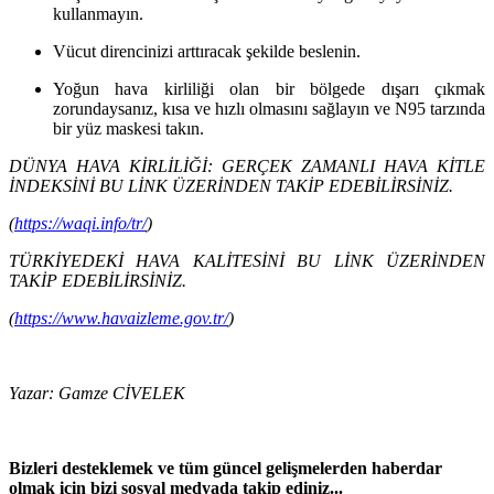
kullanmayın.
Vücut direncinizi arttıracak şekilde beslenin.
Yoğun hava kirliliği olan bir bölgede dışarı çıkmak
zorundaysanız, kısa ve hızlı olmasını sağlayın ve N95 tarzında
bir yüz maskesi takın.
DÜNYA HAVA KİRLİLİĞİ: GERÇEK ZAMANLI HAVA KİTLE
İNDEKSİNİ BU LİNK ÜZERİNDEN TAKİP EDEBİLİRSİNİZ.
(
https://waqi.info/tr/
)
TÜRKİYEDEKİ HAVA KALİTESİNİ BU LİNK ÜZERİNDEN
TAKİP EDEBİLİRSİNİZ.
(
https://www.havaizleme.gov.tr/
)
Yazar: Gamze CİVELEK
Bizleri desteklemek ve t
üm güncel gelişmelerden haberdar
olmak için bizi sosyal medyada takip ediniz...