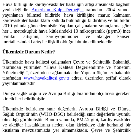
Hava kirliliği ile kardiyovasküler hastalığın artışı arasındaki bağlantı
yeni değildir.
Amerikan Kalp Derneği
tarafından 2004 yılında
yayınlanan bilimsel bildiride hava kirliliğine maruz kalmanın
kardivasküler hastalıklara katkıda bulunduğu bildirilmiş ve bu bildiri
2010 yılında güncellenmiştir. Yapılan çalışmaların sonuçlarına göre
her 1 metreküplük hava kütlesindeki 10 mikrogramlık (µg/m3) ince
partikül artışının, kardiyopulmoner ve akciğer kanseri
mortalitesindeki artış ile ilişkili olduğu tahmin edilmektedir.
Ülkemizde Durum Nedir?
Ülkemizde hava kalitesi çalışmaları Çevre ve Şehircilik Bakanlığı
tarafından yürütülen “Hava Kalitesi Değerlendirme ve Yönetimi
Yönetmeliği”, üzerinden sağlanmaktadır. Yapılan ölçümler bakanlık
tarafından
www.havakalitesi.gov.tr
adresi üzerinden şeffaf olarak
yayınlanmaktadır.
Dünya sağlık örgütü ve Avrupa Birliği tarafından ölçülmesi gereken
kirleticiler belirtilmiştir.
Ülkemizde belirlenen sınır değerlerin Avrupa Birliği ve Dünya
Sağlık Örgütü’nün (WHO-DSÖ) belirlediği sınır değerlerle uyumlu
olmadığı görülmüştür. Bunun yanında, PM2.5 gibi, kardiyovasküler
ve akciğer hastalıklarına neden olan kirleticiye dair herhangi bir
kısıtlama mevzuatımızda yer almamaktadır. Çevre ve Şehircilik