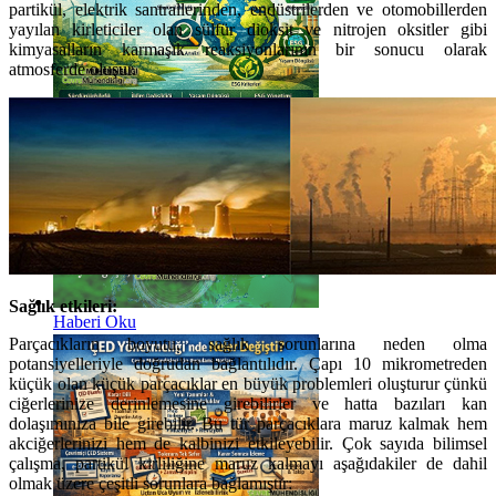
partikül, elektrik santrallerinden, endüstrilerden ve otomobillerden
yayılan kirleticiler olan sülfür dioksit ve nitrojen oksitler gibi
kimyasalların karmaşık reaksiyonlarının bir sonucu olarak
atmosferde oluşur.
Haberi Oku
Sağlık etkileri:
Haberi Oku
Parçacıkların boyutu, sağlık sorunlarına neden olma
potansiyelleriyle doğrudan bağlantılıdır. Çapı 10 mikrometreden
küçük olan küçük parçacıklar en büyük problemleri oluşturur çünkü
ciğerlerinize derinlemesine girebilirler ve hatta bazıları kan
dolaşımınıza bile girebilir. Bu tür parçacıklara maruz kalmak hem
akciğerlerinizi hem de kalbinizi etkileyebilir. Çok sayıda bilimsel
çalışma, partikül kirliliğine maruz kalmayı aşağıdakiler de dahil
olmak üzere çeşitli sorunlara bağlamıştır: