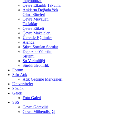
muydunuz?
Çevre Etkinlik Takvimi
Atıkların Doğada Yok
Olma Süreleri
Çevre Mevzuatı
Taslaklar
Çevre Etiketi
Çevre Makaleleri
Ücretsiz Eğitimler
Ajanda
Sıkça Sorulan Sorular
Depozito Yönetim
Sistemi
Su Verimliliği
Sürdürülebilirlik
Forum
Sıfır Atık
Atık Getirme Merkezleri
Üniversiteler
Sözlük
Galeri
Foto Galeri
SSS
Çevre Görevlisi
Çevre Mühendisliği