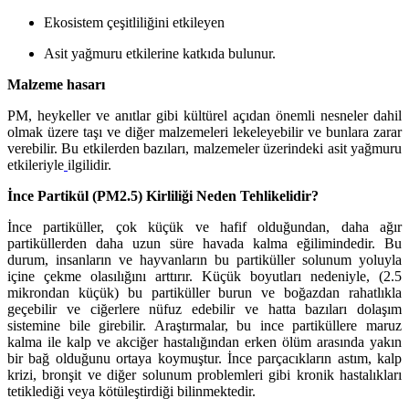
Ekosistem çeşitliliğini etkileyen
Asit yağmuru etkilerine katkıda bulunur.
Malzeme hasarı
PM, heykeller ve anıtlar gibi kültürel açıdan önemli nesneler dahil
olmak üzere taşı ve diğer malzemeleri lekeleyebilir ve bunlara zarar
verebilir. Bu etkilerden bazıları, malzemeler üzerindeki asit yağmuru
etkileriyle
ilgilidir.
İnce Partikül (PM2.5) Kirliliği Neden Tehlikelidir?
İnce partiküller, çok küçük ve hafif olduğundan, daha ağır
partiküllerden daha uzun süre havada kalma eğilimindedir. Bu
durum, insanların ve hayvanların bu partiküller solunum yoluyla
içine çekme olasılığını arttırır. Küçük boyutları nedeniyle, (2.5
mikrondan küçük) bu partiküller burun ve boğazdan rahatlıkla
geçebilir ve ciğerlere nüfuz edebilir ve hatta bazıları dolaşım
sistemine bile girebilir. Araştırmalar, bu ince partiküllere maruz
kalma ile kalp ve akciğer hastalığından erken ölüm arasında yakın
bir bağ olduğunu ortaya koymuştur. İnce parçacıkların astım, kalp
krizi, bronşit ve diğer solunum problemleri gibi kronik hastalıkları
tetiklediği veya kötüleştirdiği bilinmektedir.