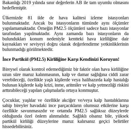
Bakanlığı 2019 yılında sınır değerlerin AB ile tam uyumlu olmasını
hedeflemiştir.
Ülkemizde 81 ilde de hava kalitesi izleme istasyonları
bulunmaktadır. Ancak bu istasyonların tümünde aynı ölçümler
yapılamamaktadır. Örneğin PM2.5 ölçümleri sadece bazı istasyonlar
tarafından yapılmaktadır. Aynı zamanda bazı istasyonların da
bulundukları konum nedeniyle kentteki hava kirliliğine dair
kaynakları ve seviyeyi doğru olarak değerlendirme yetkinliklerinin
bulunmadığı görülmektedir.
İnce Partikül (PM2.5) Kirliliğine Karşı Kendinizi Koruyun!
Bireysel olarak kontrol edemediğimiz bir faktör olan hava kirliliğine
uzun süre maruz kalınmasının, kalp ve damar sağlığına ciddi zarar
verebileceği, özellikle yaşlı kişilerde veya halihazırda kalp hastalığı
bulunan kişilerde kalp krizi, inme, aritmiler ve kalp yetmezliği riskini
arttırabileceği yapılan çalışmalarla ortaya konmuştur.
Çocuklar, yaşlılar ve özellikle akciğer ve/veya kalp hastalıklarına
sahip bireyler havadaki ince parçacıkların olumsuz etkilerine karşı
özellikle savunmasızdır ve ortamda PM2.5 sağlıksız düzeylerde
olduğunda özel önlem alınmalıdır. Sağlıklı olsanız bile, yüksek
partikül kirliliği düzeylerine maruz kalırsanız geçici belirtiler
hissedebilirsiniz.