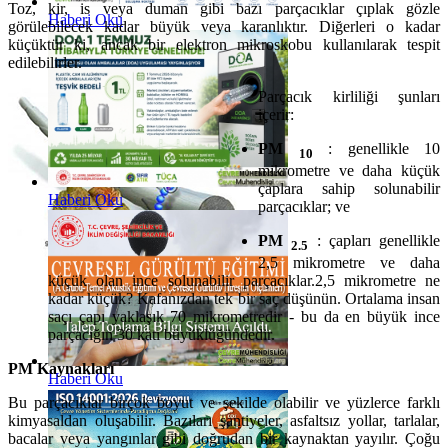
Toz, kir, is veya duman gibi bazı parçacıklar çıplak gözle
Haberi Oku
görülebilecek kadar büyük veya karanlıktır. Diğerleri o kadar
küçüktür ki, ancak bir elektron mikroskobu kullanılarak tespit
edilebilirler.
Parçacık kirliliği şunları
içerir:
PM
: genellikle 10
10
mikrometre ve daha küçük
çaplara sahip solunabilir
Haberi Oku
parçacıklar; ve
PM
: çapları genellikle
2.5
2,5 mikrometre ve daha
küçük olan ince solunabilir parçacıklar.2,5 mikrometre ne
kadar küçük? Kafanızdan tek bir saç düşünün. Ortalama insan
saçı çapı yaklaşık 70 mikrometredir - bu da en büyük ince
parçacığın 30 katı büyüklüğündedir.
PM Kaynakları
Haberi Oku
Bu parçacıklar birçok boyut ve şekilde olabilir ve yüzlerce farklı
kimyasaldan oluşabilir. Bazıları şantiyeler, asfaltsız yollar, tarlalar,
bacalar veya yangınlar gibi doğrudan bir kaynaktan yayılır. Çoğu