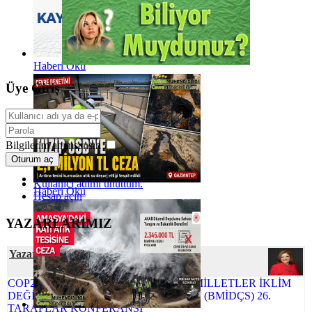
Haberi Oku
Üye Giriş
Bilgilerim anımsansın
Oturum aç
Kullanıcı adımı unuttum.
Haberi Oku
Hesap açın
YAZARLARIMIZ
Yazar Şafak ÖZSOY
COP26 NEDEN ÖNEMLİ BİRLEŞMİŞ MİLLETLER İKLİM
DEĞİŞİKLİĞİ ÇERÇEVE SÖZLEŞMESİ (BMİDÇS) 26.
TARAFLAR KONFERANSI