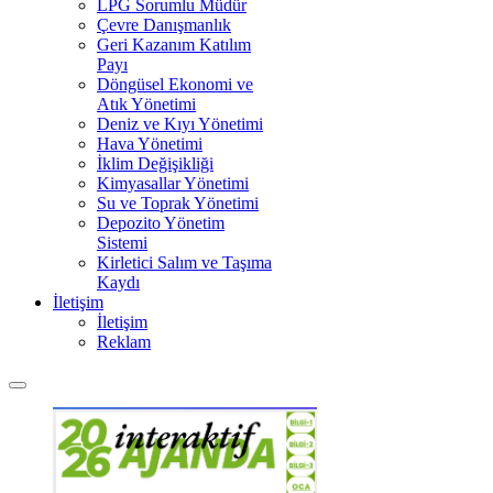
LPG Sorumlu Müdür
Çevre Danışmanlık
Geri Kazanım Katılım
Payı
Döngüsel Ekonomi ve
Atık Yönetimi
Deniz ve Kıyı Yönetimi
Hava Yönetimi
İklim Değişikliği
Kimyasallar Yönetimi
Su ve Toprak Yönetimi
Depozito Yönetim
Sistemi
Kirletici Salım ve Taşıma
Kaydı
İletişim
İletişim
Reklam