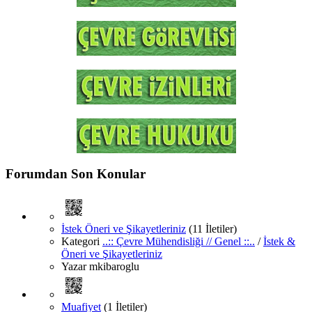
Forumdan Son Konular
İstek Öneri ve Şikayetleriniz
(11 İletiler)
Kategori
..:: Çevre Mühendisliği // Genel ::..
/
İstek &
Öneri ve Şikayetleriniz
Yazar
mkibaroglu
Muafiyet
(1 İletiler)