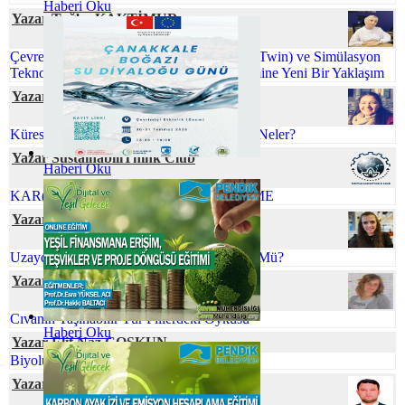
Haberi Oku
Yazar Tuğba KAKTİMUR
Çevre Mühendisliğinde Dijital İkiz (Digital Twin) ve Simülasyon
Teknolojileri: Sürdürülebilir Proses Yönetimine Yeni Bir Yaklaşım
Yazar Gamze CİVELEK
Küreselleşen Dünyamızda Çevre Sorunları Neler?
Yazar SustainabiliThink Club
Haberi Oku
KAR(BON)DA YÜRÜ İZİNİ BELLİ ETME
Yazar Ömür TEMİZEL
Uzaydaki Atıklarla Başa Çıkmak Mümkün Mü?
Yazar Neslihan BOYACILAR
Cıvanın Taşınabilir Tür Pillerdeki Öyküsü
Haberi Oku
Yazar Elif Naz COŞKUN
Biyolüminesans: Parıldayan Canlılar
Yazar Ferhat ELÇİ