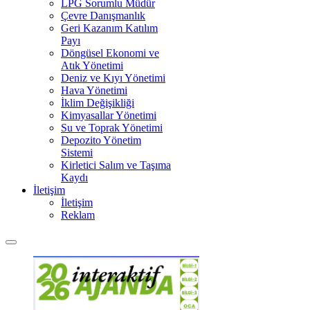
LPG Sorumlu Müdür
Çevre Danışmanlık
Geri Kazanım Katılım
Payı
Döngüsel Ekonomi ve
Atık Yönetimi
Deniz ve Kıyı Yönetimi
Hava Yönetimi
İklim Değişikliği
Kimyasallar Yönetimi
Su ve Toprak Yönetimi
Depozito Yönetim
Sistemi
Kirletici Salım ve Taşıma
Kaydı
İletişim
İletişim
Reklam