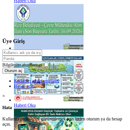
Haberi Oku
Üye Giriş
Haberi Oku
Bilgilerim anımsansın
Oturum aç
Kullanıcı adımı unuttum.
Hesap açın
×
Haberi Oku
Hata
Kullanıcı profillerini görüntülemek için lütfen oturum ya da hesap
açın.