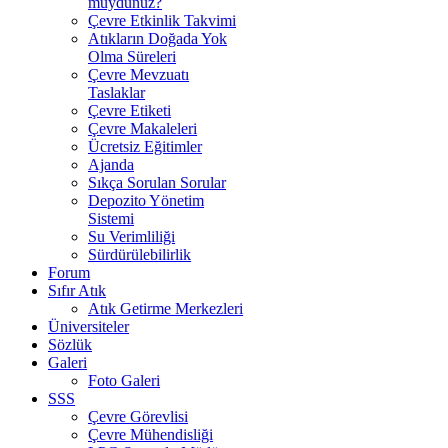
muydunuz?
Çevre Etkinlik Takvimi
Atıkların Doğada Yok
Olma Süreleri
Çevre Mevzuatı
Taslaklar
Çevre Etiketi
Çevre Makaleleri
Ücretsiz Eğitimler
Ajanda
Sıkça Sorulan Sorular
Depozito Yönetim
Sistemi
Su Verimliliği
Sürdürülebilirlik
Forum
Sıfır Atık
Atık Getirme Merkezleri
Üniversiteler
Sözlük
Galeri
Foto Galeri
SSS
Çevre Görevlisi
Çevre Mühendisliği