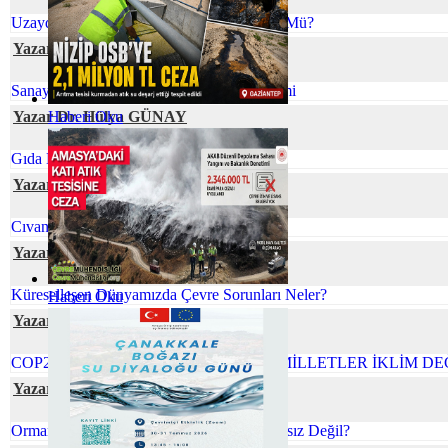
Uzaydaki Atıklarla Başa Çıkmak Mümkün Mü?
Yazar Rahşan BUKNİ ULUS
Sanayi Kaynaklı Tehlikeli Atıkların Yönetimi
Yazar Dr. Hülya GÜNAY
Haberi Oku
Gıda Kayıpları ve Atıklarının Azaltılması
Yazar Neslihan BOYACILAR
Cıvanın Taşınabilir Tür Pillerdeki Öyküsü
Yazar Gamze CİVELEK
Küreselleşen Dünyamızda Çevre Sorunları Neler?
Haberi Oku
Yazar Şafak ÖZSOY
COP26 NEDEN ÖNEMLİ BİRLEŞMİŞ MİLLETLER İKLİM DE
Yazar Tuğçe ERVAN
Orman Yangınlarını Önlemek Neden İmkansız Değil?