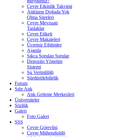
muydunuz?
Çevre Etkinlik Takvimi
Atıkların Doğada Yok
Olma Süreleri
Çevre Mevzuatı
Taslaklar
Çevre Etiketi
Çevre Makaleleri
Ücretsiz Eğitimler
Ajanda
Sıkça Sorulan Sorular
Depozito Yönetim
Sistemi
Su Verimliliği
Sürdürülebilirlik
Forum
Sıfır Atık
Atık Getirme Merkezleri
Üniversiteler
Sözlük
Galeri
Foto Galeri
SSS
Çevre Görevlisi
Çevre Mühendisliği