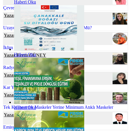
Haberi Oku
Çevre Mühendisliği ve İklim Değişikliği
Yazar Ömür TEMİZEL
Uzaydaki Atıklarla Başa Çıkmak Mümkün Mü?
Yazar Prof. Dr. Zeynep ZAİMOĞLU
İklim Değişikliği ve Gıda Arzı
Haberi Oku
Yazar Ecem GÜNEY
Radyoaktif Atık Yönetimi
Yazar Berna UÇAR
Kar Yağışının Faydaları
Yazar Gökhan TUFAN
Tek Kullanımlık Maskeler Yerine Minimum Atıklı Maskeler
Haberi Oku
Yazar Ferhat ELÇİ
Emisyon Nedir? Emisyon Ölçümü Nedir?