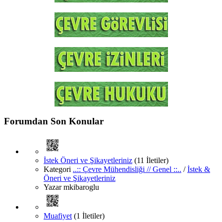
Forumdan Son Konular
İstek Öneri ve Şikayetleriniz
(11 İletiler)
Kategori
..:: Çevre Mühendisliği // Genel ::..
/
İstek &
Öneri ve Şikayetleriniz
Yazar
mkibaroglu
Muafiyet
(1 İletiler)