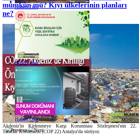
mümkün mü? Kıyı ülkelerinin planları
Haberi Oku
ne?
Haberi Oku
Haberi Oku
Akdeniz'in Kirlenmeye Karşı Korunması Sözleşmesi'nin 22.
Taraflar Konferansı (COP 22) Antalya'da sürüyor.