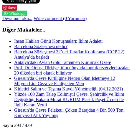
Save
Whatsapp
Devamını oku...
Write comment (0 Yorumlar)
Diğer Makaleler...
İnsan Hakları Günü Konuşmaları: İklim Adaleti
Barcelona Sözleşmesi nedir?
Barcelona Sözleşmesi 22’nci Taraflar Konferansı (COP 22)
Antalya’da başladı
Antalya'daki Avlan Gölü Tamamen Kurumak Üzere
Prof. Dr. Ortaş: Türkiye, tüm dünyada toprak rezervleri azalan
20 ülkeden biri olarak biliniyor
Giresun'da Çevre Kirliliğine Neden Olan İşletmeye 12
Milyon Lira Ceza ve Faaliyetten Men
Kirletici Salım ve Taşıma Kaydı Yönetmeliği (04.12.2021)
Yüzde 100 Zam Talep Edilmişti! Çevre, Şehircilik ve İklim
Değişikliği Bakanı Murat KURUM Plastik Poşet Ücreti İle
İlgili Kararı Verdi
Giresun'da Çevre Felaketi: Çöken Barajdan 4 Bin 500 Ton
Kimyasal Atık Yayılmış
Sayfa 293 / 439