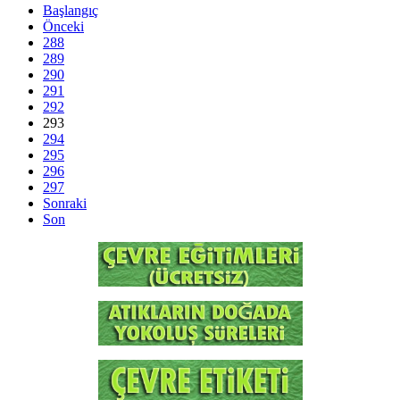
Başlangıç
Önceki
288
289
290
291
292
293
294
295
296
297
Sonraki
Son