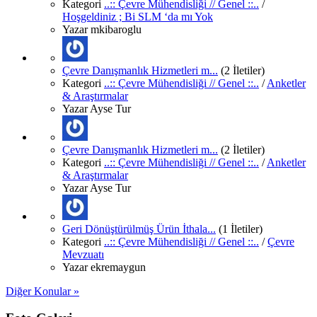
Kategori
..:: Çevre Mühendisliği // Genel ::..
/
Hoşgeldiniz ; Bi SLM ‘da mı Yok
Yazar
mkibaroglu
Çevre Danışmanlık Hizmetleri m...
(2 İletiler)
Kategori
..:: Çevre Mühendisliği // Genel ::..
/
Anketler
& Araştırmalar
Yazar
Ayse Tur
Çevre Danışmanlık Hizmetleri m...
(2 İletiler)
Kategori
..:: Çevre Mühendisliği // Genel ::..
/
Anketler
& Araştırmalar
Yazar
Ayse Tur
Geri Dönüştürülmüş Ürün İthala...
(1 İletiler)
Kategori
..:: Çevre Mühendisliği // Genel ::..
/
Çevre
Mevzuatı
Yazar
ekremaygun
Diğer Konular »