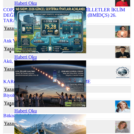
Haberi Oku
COP26 NEDEN ÖNEMLİ BİRLEŞMİŞ MİLLETLER İKLİM
DEĞİŞİKLİĞİ ÇERÇEVE SÖZLEŞMESİ (BMİDÇS) 26.
TARAFLAR KONFERANSI
Yazar İlkim YİĞİT
Atık Yönetiminde Çevre Mühendisi
Yazar Serpil ÖZKAN
Haberi Oku
Akü, Çevre ve Ekonomi
Yazar SustainabiliThink Club
KAR(BON)DA YÜRÜ İZİNİ BELLİ ETME
Yazar Elif Naz COŞKUN
Biyolüminesans: Parıldayan Canlılar
Yazar Nihal SÖZBİR KARAKUŞ
Haberi Oku
Bitkisel Atık Yağlar
Yazar Neslihan BOYACILAR