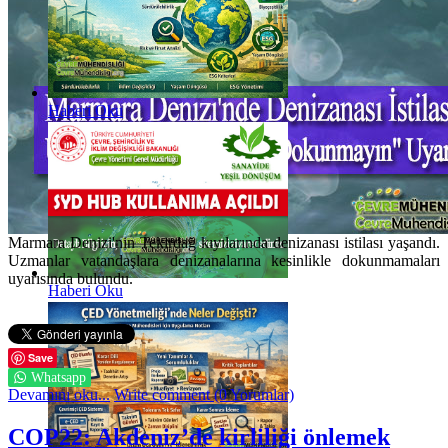
Haberi Oku
Marmara Denizi'nin Tekirdağ kıyılarında denizanası istilası yaşandı.
Uzmanlar vatandaşlara denizanalarına kesinlikle dokunmamaları
uyarısında bulundu.
Haberi Oku
Save
Whatsapp
Devamını oku...
Write comment (0 Yorumlar)
COP22: Akdeniz’de kirliliği önlemek