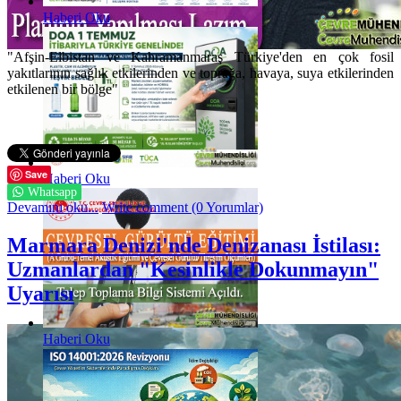
Haberi Oku
"Afşin-Elbistan ve Kahramanmaraş Türkiye'den en çok fosil
yakıtlarının sağlık etkilerinden ve toprağa, havaya, suya etkilerinden
etkilenen bir bölge"
Save
Haberi Oku
Whatsapp
Devamını oku...
Write comment (0 Yorumlar)
Marmara Denizi'nde Denizanası İstilası:
Uzmanlardan "Kesinlikle Dokunmayın"
Uyarısı
Haberi Oku