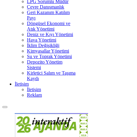
LPG Sorumlu Müdür
Çevre Danışmanlık
Geri Kazanım Katılım
Payı
Döngüsel Ekonomi ve
Atık Yönetimi
Deniz ve Kıyı Yönetimi
Hava Yönetimi
İklim Değişikliği
Kimyasallar Yönetimi
Su ve Toprak Yönetimi
Depozito Yönetim
Sistemi
Kirletici Salım ve Taşıma
Kaydı
İletişim
İletişim
Reklam