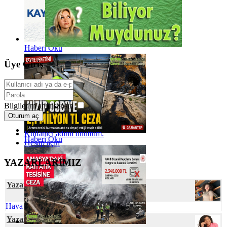
Haberi Oku
Üye Giriş
Bilgilerim anımsansın
Oturum aç
Kullanıcı adımı unuttum.
Haberi Oku
Hesap açın
YAZARLARIMIZ
Yazar Senanur ÇEVRE
Hava Kirliliğinin Plasentaya Etkisi
Yazar Dilek AŞAN