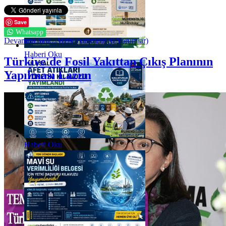
Save
Whatsapp
Devamını oku...
Write comment (0 Yorumlar)
Haberi Oku
Türkiye'de Fosil Yakıttan Çıkış Planının
Yapılması Lazım
Haberi Oku