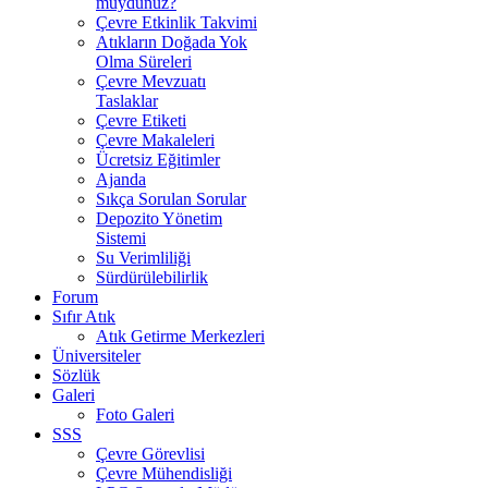
muydunuz?
Çevre Etkinlik Takvimi
Atıkların Doğada Yok
Olma Süreleri
Çevre Mevzuatı
Taslaklar
Çevre Etiketi
Çevre Makaleleri
Ücretsiz Eğitimler
Ajanda
Sıkça Sorulan Sorular
Depozito Yönetim
Sistemi
Su Verimliliği
Sürdürülebilirlik
Forum
Sıfır Atık
Atık Getirme Merkezleri
Üniversiteler
Sözlük
Galeri
Foto Galeri
SSS
Çevre Görevlisi
Çevre Mühendisliği