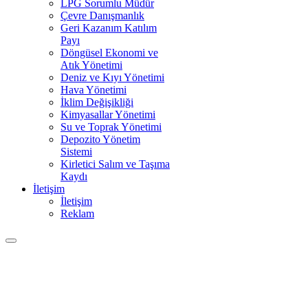
LPG Sorumlu Müdür
Çevre Danışmanlık
Geri Kazanım Katılım
Payı
Döngüsel Ekonomi ve
Atık Yönetimi
Deniz ve Kıyı Yönetimi
Hava Yönetimi
İklim Değişikliği
Kimyasallar Yönetimi
Su ve Toprak Yönetimi
Depozito Yönetim
Sistemi
Kirletici Salım ve Taşıma
Kaydı
İletişim
İletişim
Reklam