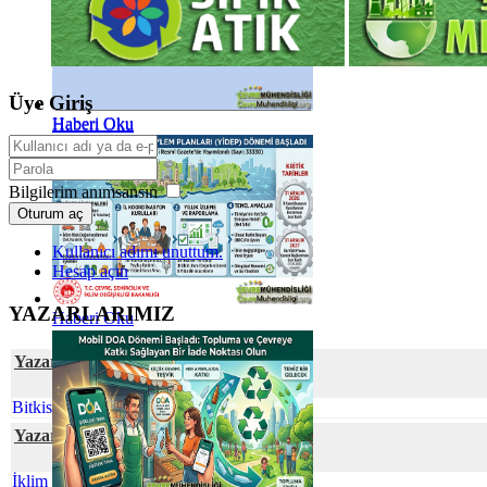
Üye Giriş
Haberi Oku
Haberi Oku
Bilgilerim anımsansın
Oturum aç
Kullanıcı adımı unuttum.
Hesap açın
YAZARLARIMIZ
Haberi Oku
Yazar Nihal SÖZBİR KARAKUŞ
Bitkisel Atık Yağlar
Yazar Cihan YEŞİL
İklim Değişmesine Karşı Talep Hassasiyeti