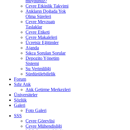
muydunuz?
Çevre Etkinlik Takvimi
Atıkların Doğada Yok
Olma Süreleri
Çevre Mevzuatı
Taslaklar
Çevre Etiketi
Çevre Makaleleri
Ücretsiz Eğitimler
Ajanda
Sıkça Sorulan Sorular
Depozito Yönetim
Sistemi
Su Verimliliği
Sürdürülebilirlik
Forum
Sıfır Atık
Atık Getirme Merkezleri
Üniversiteler
Sözlük
Galeri
Foto Galeri
SSS
Çevre Görevlisi
Çevre Mühendisliği