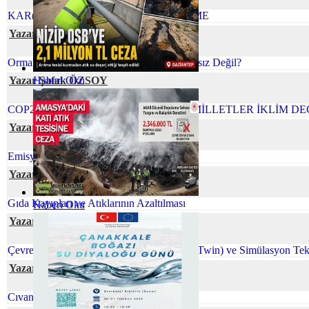
KAR(BON)DA YÜRÜ İZİNİ BELLİ ETME
Yazar Tuğçe ERVAN
Orman Yangınlarını Önlemek Neden İmkansız Değil?
Yazar Şafak ÖZSOY
Haberi Oku
COP26 NEDEN ÖNEMLİ BİRLEŞMİŞ MİLLETLER İKLİM DE
Yazar Ferhat ELÇİ
Emisyon Nedir? Emisyon Ölçümü Nedir?
Yazar Dr. Hülya GÜNAY
Gıda Kayıpları ve Atıklarının Azaltılması
Haberi Oku
Yazar Tuğba KAKTİMUR
Çevre Mühendisliğinde Dijital İkiz (Digital Twin) ve Simülasyon Tekn
Yazar Neslihan BOYACILAR
Cıvanın Taşınabilir Tür Pillerdeki Öyküsü