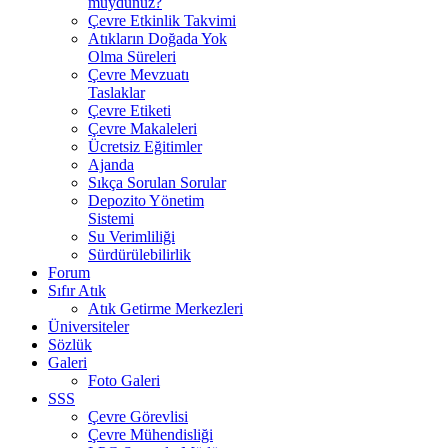
muydunuz?
Çevre Etkinlik Takvimi
Atıkların Doğada Yok
Olma Süreleri
Çevre Mevzuatı
Taslaklar
Çevre Etiketi
Çevre Makaleleri
Ücretsiz Eğitimler
Ajanda
Sıkça Sorulan Sorular
Depozito Yönetim
Sistemi
Su Verimliliği
Sürdürülebilirlik
Forum
Sıfır Atık
Atık Getirme Merkezleri
Üniversiteler
Sözlük
Galeri
Foto Galeri
SSS
Çevre Görevlisi
Çevre Mühendisliği