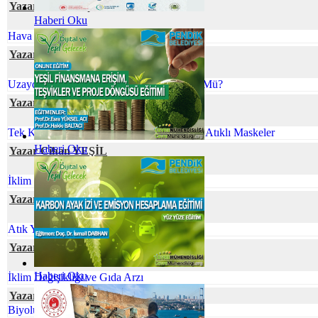
Yazar Senanur ÇEVRE
Haberi Oku
Hava Kirliliğinin Plasentaya Etkisi
Yazar Ömür TEMİZEL
Uzaydaki Atıklarla Başa Çıkmak Mümkün Mü?
Yazar Gökhan TUFAN
Tek Kullanımlık Maskeler Yerine Minimum Atıklı Maskeler
Haberi Oku
Yazar Cihan YEŞİL
İklim Değişmesine Karşı Talep Hassasiyeti
Yazar İlkim YİĞİT
Atık Yönetiminde Çevre Mühendisi
Yazar Prof. Dr. Zeynep ZAİMOĞLU
Haberi Oku
İklim Değişikliği ve Gıda Arzı
Yazar Elif Naz COŞKUN
Biyolüminesans: Parıldayan Canlılar