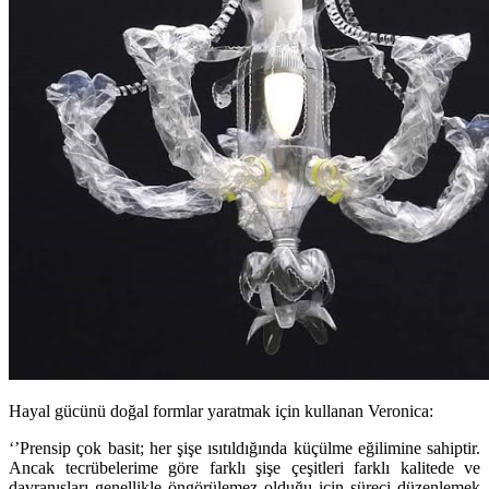
Hayal gücünü doğal formlar yaratmak için kullanan Veronica:
‘’Prensip çok basit; her şişe ısıtıldığında küçülme eğilimine sahiptir.
Ancak tecrübelerime göre farklı şişe çeşitleri farklı kalitede ve
davranışları genellikle öngörülemez olduğu için süreci düzenlemek