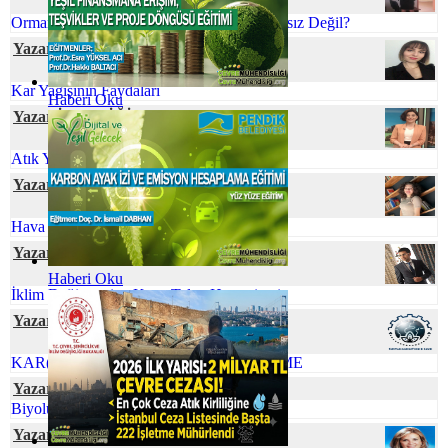
Orman Yangınlarını Önlemek Neden İmkansız Değil?
Yazar Berna UÇAR
Kar Yağışının Faydaları
Haberi Oku
Yazar İlkim YİĞİT
Atık Yönetiminde Çevre Mühendisi
Yazar Senanur ÇEVRE
Hava Kirliliğinin Plasentaya Etkisi
Yazar Cihan YEŞİL
Haberi Oku
İklim Değişmesine Karşı Talep Hassasiyeti
Yazar SustainabiliThink Club
KAR(BON)DA YÜRÜ İZİNİ BELLİ ETME
Yazar Elif Naz COŞKUN
Biyolüminesans: Parıldayan Canlılar
Yazar Nihal SÖZBİR KARAKUŞ