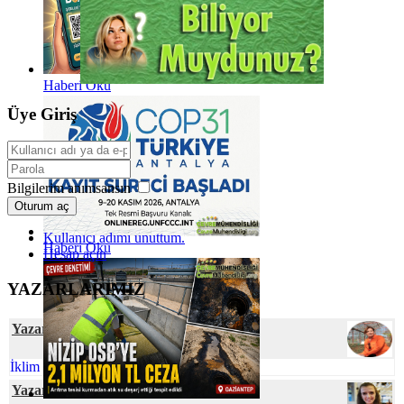
Haberi Oku
Üye Giriş
Bilgilerim anımsansın
Oturum aç
Kullanıcı adımı unuttum.
Haberi Oku
Hesap açın
YAZARLARIMIZ
Yazar Prof. Dr. Zeynep ZAİMOĞLU
İklim Değişikliği ve Gıda Arzı
Yazar Ömür TEMİZEL