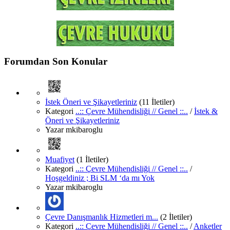
Forumdan Son Konular
İstek Öneri ve Şikayetleriniz
(11 İletiler)
Kategori
..:: Çevre Mühendisliği // Genel ::..
/
İstek &
Öneri ve Şikayetleriniz
Yazar
mkibaroglu
Muafiyet
(1 İletiler)
Kategori
..:: Çevre Mühendisliği // Genel ::..
/
Hoşgeldiniz ; Bi SLM ‘da mı Yok
Yazar
mkibaroglu
Çevre Danışmanlık Hizmetleri m...
(2 İletiler)
Kategori
..:: Çevre Mühendisliği // Genel ::..
/
Anketler