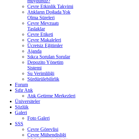
muydunuz?
Çevre Etkinlik Takvimi
Atıkların Doğada Yok
Olma Süreleri
Çevre Mevzuatı
Taslaklar
Çevre Etiketi
Çevre Makaleleri
Ücretsiz Eğitimler
Ajanda
Sıkça Sorulan Sorular
Depozito Yönetim
Sistemi
Su Verimliliği
Sürdürülebilirlik
Forum
Sıfır Atık
Atık Getirme Merkezleri
Üniversiteler
Sözlük
Galeri
Foto Galeri
SSS
Çevre Görevlisi
Çevre Mühendisliği