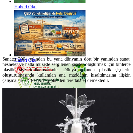
Haberi Oku
Sanatçı 2004 yılından bu yana dünyanın dört bir yanından sanat,
Haberi Oku
nesneler ve hatta müzede sergilenen şişeler oluşturmak için binlerce
plastik şişe kullanmaktadır. Dünya çapında plastik şişelerin
oluşturulmasında kullanılan ana maddenin kısaltılmasına ilişkin
çalışmalarına ‘’Pet Art’’(polietilen tereftalate) demektedir.
Haberi Oku