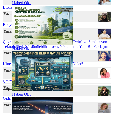
Haberi Oku
Bitkisel Atık Yağlar
Yazar Ecem GÜNEY
Radyoaktif Atık Yönetimi
Yazar Tuğba KAKTİMUR
Çevre Mühendisliğinde Dijital İkiz (Digital Twin) ve Simülasyon
Teknolojileri: Sürdürülebilir Proses Yönetimine Yeni Bir Yaklaşım
Haberi Oku
Yazar Gamze CİVELEK
Küreselleşen Dünyamızda Çevre Sorunları Neler?
Yazar Dilek AŞAN
Çevre Mühendisliği ve İklim Değişikliği
Yazar Dr. Hülya GÜNAY
Haberi Oku
Gıda Kayıpları ve Atıklarının Azaltılması
Yazar Neslihan BOYACILAR