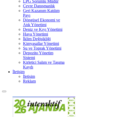
LPG Sorumlu Müdür
Çevre Danışmanlık
Geri Kazanım Katılım
Payı
Döngüsel Ekonomi ve
Atık Yönetimi
Deniz ve Kıyı Yönetimi
Hava Yönetimi
İklim Değişikliği
Kimyasallar Yönetimi
Su ve Toprak Yönetimi
Depozito Yönetim
Sistemi
Kirletici Salım ve Taşıma
Kaydı
İletişim
İletişim
Reklam