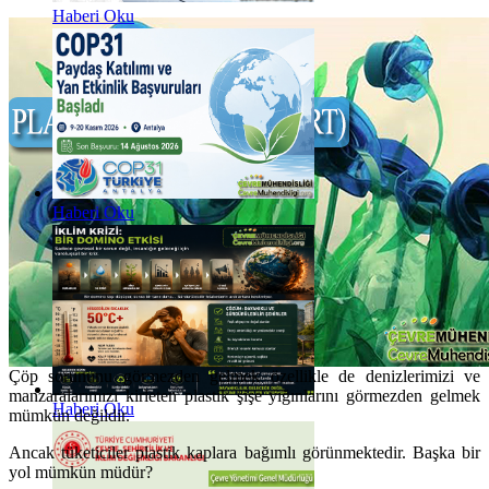
Haberi Oku
Haberi Oku
Çöp sorununu görmezden gelmek özellikle de denizlerimizi ve
manzaralarımızı kirleten plastik şişe yığınlarını görmezden gelmek
Haberi Oku
mümkün değildir.
Ancak tüketiciler plastik kaplara bağımlı görünmektedir. Başka bir
yol mümkün müdür?