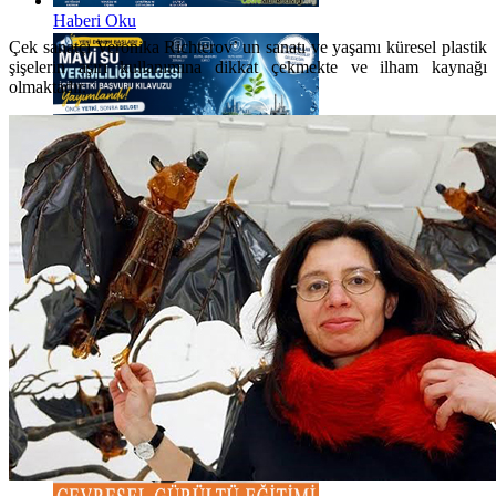
Haberi Oku
Çek sanatçı Veronika Richterov’ un sanatı ve yaşamı küresel plastik
şişelerin aşırı kullanımına dikkat çekmekte ve ilham kaynağı
olmaktadır.
Haberi Oku
Haberi Oku