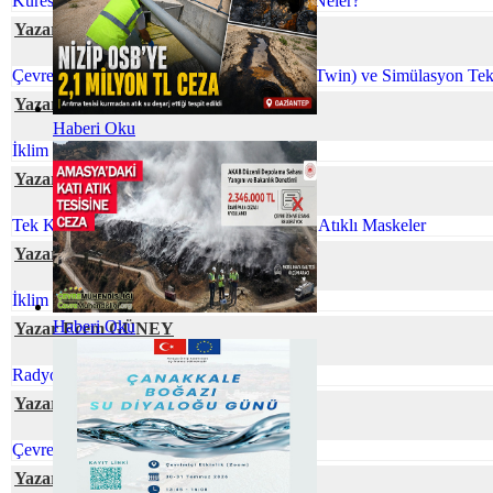
Küreselleşen Dünyamızda Çevre Sorunları Neler?
Yazar Tuğba KAKTİMUR
Çevre Mühendisliğinde Dijital İkiz (Digital Twin) ve Simülasyon Tekn
Yazar Cihan YEŞİL
Haberi Oku
İklim Değişmesine Karşı Talep Hassasiyeti
Yazar Gökhan TUFAN
Tek Kullanımlık Maskeler Yerine Minimum Atıklı Maskeler
Yazar Prof. Dr. Zeynep ZAİMOĞLU
İklim Değişikliği ve Gıda Arzı
Haberi Oku
Yazar Ecem GÜNEY
Radyoaktif Atık Yönetimi
Yazar Dilek AŞAN
Çevre Mühendisliği ve İklim Değişikliği
Yazar Nihal SÖZBİR KARAKUŞ