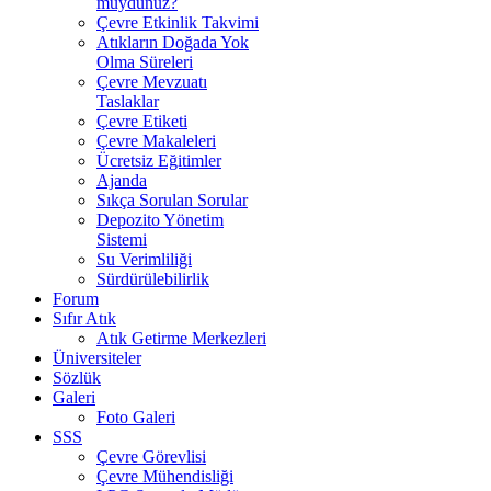
muydunuz?
Çevre Etkinlik Takvimi
Atıkların Doğada Yok
Olma Süreleri
Çevre Mevzuatı
Taslaklar
Çevre Etiketi
Çevre Makaleleri
Ücretsiz Eğitimler
Ajanda
Sıkça Sorulan Sorular
Depozito Yönetim
Sistemi
Su Verimliliği
Sürdürülebilirlik
Forum
Sıfır Atık
Atık Getirme Merkezleri
Üniversiteler
Sözlük
Galeri
Foto Galeri
SSS
Çevre Görevlisi
Çevre Mühendisliği