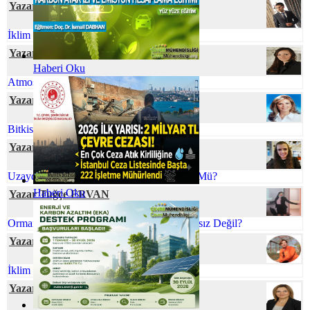
Yazar Cihan YEŞİL
İklim Değişmesine Karşı Talep Hassasiyeti
Yazar Dr. Özge SİVRİOĞLU
Haberi Oku
Atmosferik Kıyamete Hazır Mıyız?
Yazar Nihal SÖZBİR KARAKUŞ
Bitkisel Atık Yağlar
Yazar Ömür TEMİZEL
Uzaydaki Atıklarla Başa Çıkmak Mümkün Mü?
Haberi Oku
Yazar Tuğçe ERVAN
Orman Yangınlarını Önlemek Neden İmkansız Değil?
Yazar Prof. Dr. Zeynep ZAİMOĞLU
İklim Değişikliği ve Gıda Arzı
Yazar Rahşan BUKNİ ULUS