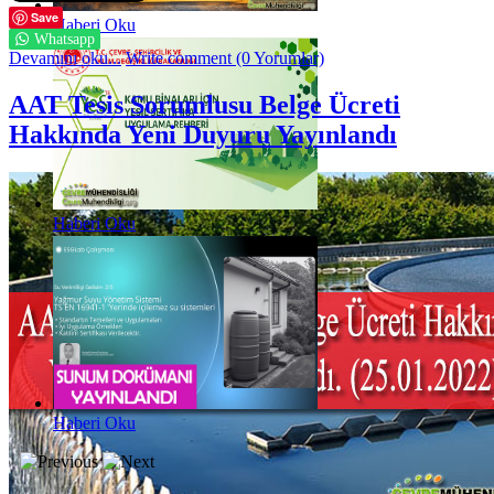
Save
Haberi Oku
Whatsapp
Devamını oku...
Write comment (0 Yorumlar)
AAT Tesis Sorumlusu Belge Ücreti
Hakkında Yeni Duyuru Yayınlandı
Haberi Oku
Haberi Oku