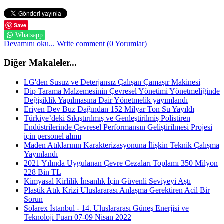
Save
Whatsapp
Devamını oku...
Write comment (0 Yorumlar)
Diğer Makaleler...
LG'den Susuz ve Deterjansız Çalışan Çamaşır Makinesi
Dip Tarama Malzemesinin Çevresel Yönetimi Yönetmeliğinde
Değişiklik Yapılmasına Dair Yönetmelik yayımlandı
Eriyen Dev Buz Dağından 152 Milyar Ton Su Yayıldı
Türkiye’deki Sıkıştırılmış ve Genleştirilmiş Polistiren
Endüstrilerinde Çevresel Performansın Geliştirilmesi Projesi
için personel alımı
Maden Atıklarının Karakterizasyonuna İlişkin Teknik Çalışma
Yayınlandı
2021 Yılında Uygulanan Çevre Cezaları Toplamı 350 Milyon
228 Bin TL
Kimyasal Kirlilik İnsanlık İçin Güvenli Seviyeyi Aştı
Plastik Atık Krizi Uluslararası Anlaşma Gerektiren Acil Bir
Sorun
Solarex İstanbul - 14. Uluslararası Güneş Enerjisi ve
Teknoloji Fuarı 07-09 Nisan 2022