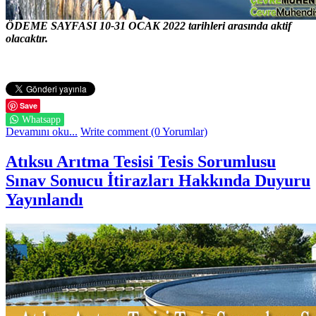
ÖDEME SAYFASI 10-31 OCAK 2022 tarihleri arasında aktif
olacaktır.
Save
Whatsapp
Devamını oku...
Write comment (0 Yorumlar)
Atıksu Arıtma Tesisi Tesis Sorumlusu
Sınav Sonucu İtirazları Hakkında Duyuru
Yayınlandı