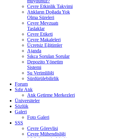
muydunuz?
Çevre Etkinlik Takvimi
Atıkların Doğada Yok
Olma Süreleri
Çevre Mevzuatı
Taslaklar
Çevre Etiketi
Çevre Makaleleri
Ücretsiz Eğitimler
Ajanda
Sıkça Sorulan Sorular
Depozito Yönetim
Sistemi
Su Verimliliği
Sürdürülebilirlik
Forum
Sıfır Atık
Atık Getirme Merkezleri
Üniversiteler
Sözlük
Galeri
Foto Galeri
SSS
Çevre Görevlisi
Çevre Mühendisliği