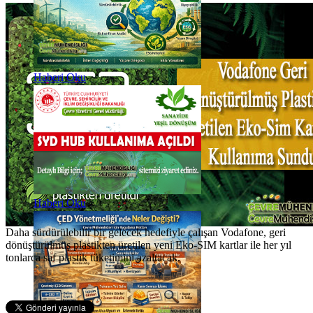
Haberi Oku
Haberi Oku
Daha sürdürülebilir bir gelecek hedefiyle çalışan Vodafone, geri
dönüştürülmüş plastikten üretilen yeni Eko-SIM kartlar ile her yıl
tonlarca saf plastik tüketimini azaltacak.