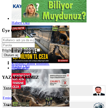
Haberi Oku
Üye Giriş
Bilgilerim anımsansın
Oturum aç
Kullanıcı adımı unuttum.
Haberi Oku
Hesap açın
YAZARLARIMIZ
Yazar Ferhat ELÇİ
Emisyon Nedir? Emisyon Ölçümü Nedir?
Yazar SustainabiliThink Club