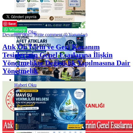
Save
Whatsapp
Haberi Oku
Devamını oku...
Write comment (0 Yorumlar)
Atık Ön İşlem ve Geri Kazanım
Tesislerinin Genel Esaslarına İlişkin
Yönetmelikte Değişiklik Yapılmasına Dair
Yönetmelik
Haberi Oku