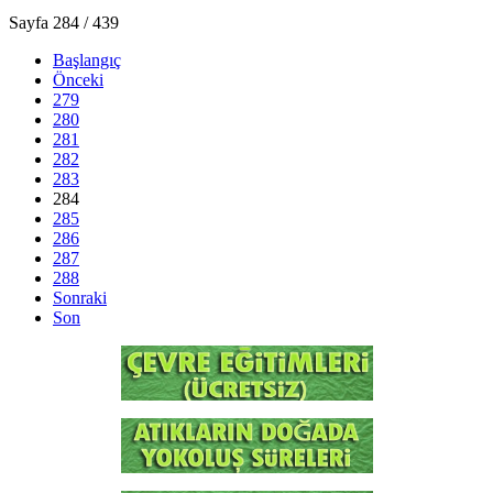
Sayfa 284 / 439
Başlangıç
Önceki
279
280
281
282
283
284
285
286
287
288
Sonraki
Son