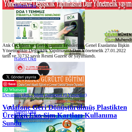
Haberi Oku
Atık Ön İşlem ve Geri Kazanım Tesislerinin Genel Esaslarına İlişkin
Yönetmelikte Değişiklik Yapılmasına Dair Yönetmelik 27.01.2022
tarih ve 31732 sayılı Resmi Gazete de yayımlandı.
Haberi Oku
Save
Whatsapp
Devamını oku...
Write comment (0 Yorumlar)
Vodafone Geri Dönüştürülmüş Plastikten
Haberi Oku
Üretilen Eko-Sim Kartları Kullanıma
Sundu