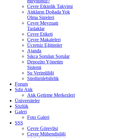
muydunuz?
Çevre Etkinlik Takvimi
Atıkların Doğada Yok
Olma Süreleri
Çevre Mevzuatı
Taslaklar
Çevre Etiketi
Çevre Makaleleri
Ücretsiz Eğitimler
Ajanda
Sıkça Sorulan Sorular
Depozito Yönetim
Sistemi
Su Verimliliği
Sürdürülebilirlik
Forum
Sıfır Atık
Atık Getirme Merkezleri
Üniversiteler
Sözlük
Galeri
Foto Galeri
SSS
Çevre Görevlisi
Çevre Mühendisliği