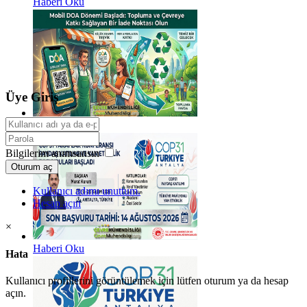
Haberi Oku
Üye Giriş
Haberi Oku
Bilgilerim anımsansın
Oturum aç
Kullanıcı adımı unuttum.
Hesap açın
×
Haberi Oku
Hata
Kullanıcı profillerini görüntülemek için lütfen oturum ya da hesap
açın.