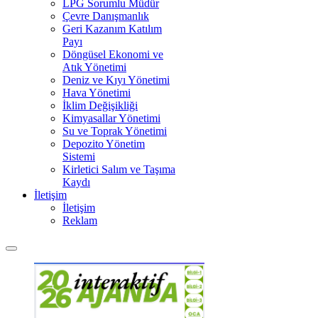
LPG Sorumlu Müdür
Çevre Danışmanlık
Geri Kazanım Katılım
Payı
Döngüsel Ekonomi ve
Atık Yönetimi
Deniz ve Kıyı Yönetimi
Hava Yönetimi
İklim Değişikliği
Kimyasallar Yönetimi
Su ve Toprak Yönetimi
Depozito Yönetim
Sistemi
Kirletici Salım ve Taşıma
Kaydı
İletişim
İletişim
Reklam