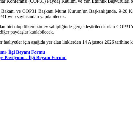
aflar Konferansı (COP31) Paydaş Katılımı ve Yan Etkinlik Başvuruları b
liği Bakanı ve COP31 Başkanı Murat Kurum’un Başkanlığında, 9-20 Ka
P31 web sayfasından yapılabilecek.
n biri olup ülkemizin ev sahipliğinde gerçekleştirilecek olan COP31’e
 diğer paydaşlar katılabilecek.
r faaliyetler için aşağıda yer alan linklerden 14 Ağustos 2026 tarihine 
mı- İlgi Beyanı Formu
 Pavilyonu - İlgi Beyanı Formu