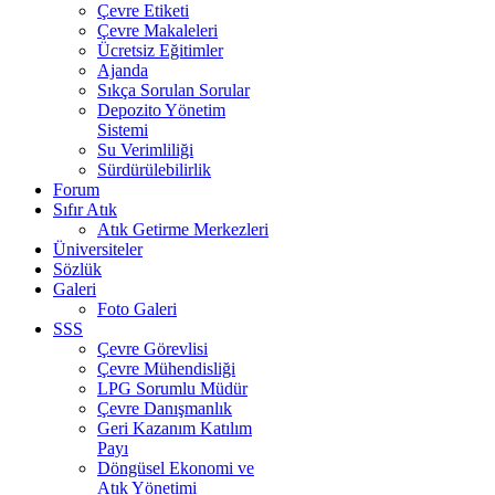
Çevre Etiketi
Çevre Makaleleri
Ücretsiz Eğitimler
Ajanda
Sıkça Sorulan Sorular
Depozito Yönetim
Sistemi
Su Verimliliği
Sürdürülebilirlik
Forum
Sıfır Atık
Atık Getirme Merkezleri
Üniversiteler
Sözlük
Galeri
Foto Galeri
SSS
Çevre Görevlisi
Çevre Mühendisliği
LPG Sorumlu Müdür
Çevre Danışmanlık
Geri Kazanım Katılım
Payı
Döngüsel Ekonomi ve
Atık Yönetimi