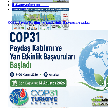
Kullanıcı adımı unuttum.
Haberi Oku
Haberi Oku
Hesap açın
COP31 Paydaş Katılımı ve Yan Etkinlik Başvuruları başladı
Haberi Oku
Haberi Oku