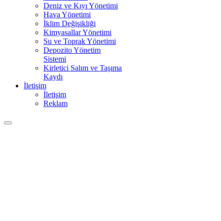
Deniz ve Kıyı Yönetimi
Hava Yönetimi
İklim Değişikliği
Kimyasallar Yönetimi
Su ve Toprak Yönetimi
Depozito Yönetim
Sistemi
Kirletici Salım ve Taşıma
Kaydı
İletişim
İletişim
Reklam