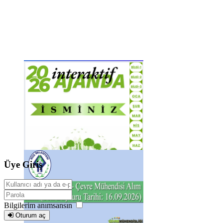
Üye Giriş
Bilgilerim anımsansın
Oturum aç