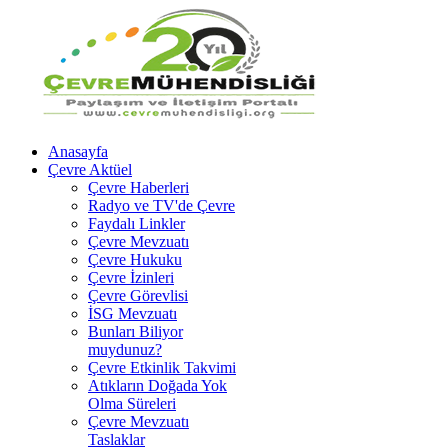
Anasayfa
Çevre Aktüel
Çevre Haberleri
Radyo ve TV'de Çevre
Faydalı Linkler
Çevre Mevzuatı
Çevre Hukuku
Çevre İzinleri
Çevre Görevlisi
İSG Mevzuatı
Bunları Biliyor
muydunuz?
Çevre Etkinlik Takvimi
Atıkların Doğada Yok
Olma Süreleri
Çevre Mevzuatı
Taslaklar