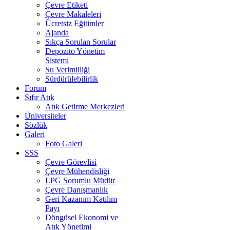
Çevre Etiketi
Çevre Makaleleri
Ücretsiz Eğitimler
Ajanda
Sıkça Sorulan Sorular
Depozito Yönetim
Sistemi
Su Verimliliği
Sürdürülebilirlik
Forum
Sıfır Atık
Atık Getirme Merkezleri
Üniversiteler
Sözlük
Galeri
Foto Galeri
SSS
Çevre Görevlisi
Çevre Mühendisliği
LPG Sorumlu Müdür
Çevre Danışmanlık
Geri Kazanım Katılım
Payı
Döngüsel Ekonomi ve
Atık Yönetimi