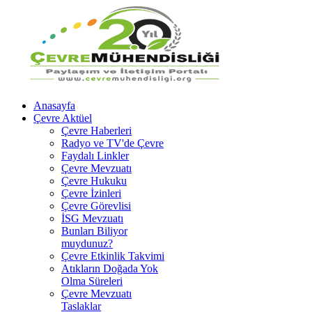
Anasayfa
Çevre Aktüel
Çevre Haberleri
Radyo ve TV'de Çevre
Faydalı Linkler
Çevre Mevzuatı
Çevre Hukuku
Çevre İzinleri
Çevre Görevlisi
İSG Mevzuatı
Bunları Biliyor
muydunuz?
Çevre Etkinlik Takvimi
Atıkların Doğada Yok
Olma Süreleri
Çevre Mevzuatı
Taslaklar