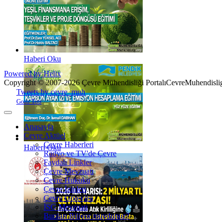
Haberi Oku
Powered by Helix
Copyright © 2007-2026 Çevre Mühendisliği Portalı
CevreMuhendislig
Joomla! 3 Templates
Tweets by cevre_muh
Goto Top
Anasayfa
Çevre Aktüel
Çevre Haberleri
Haberi Oku
Radyo ve TV'de Çevre
Faydalı Linkler
Çevre Mevzuatı
Çevre Hukuku
Çevre İzinleri
Çevre Görevlisi
İSG Mevzuatı
Bunları Biliyor muydunuz?