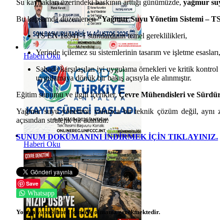
Su kaynakları üzerindeki baskının arttığı günümüzde,
yağmur su
Bu kapsamda düzenlenen
“Yağmur Suyu Yönetim Sistemi – T
TS EN 16941-1 standardının temel gereklilikleri,
Yerinde içilemez su sistemlerinin tasarım ve işletme esasları
Haberi Oku
Sahada karşılaşılan iyi uygulama örnekleri ve kritik kontrol 
uygulamaya dönük bir bakış açısıyla ele alınmıştır.
Eğitim sunumu ve ilgili içerikler,
Çevre Mühendisleri ve Sürdürü
Yağmur suyu yönetimi; yalnızca bir teknik çözüm değil, ayn
açısından stratejik bir adımdır.
SUNUM DOKÜMANINI İNDİRMEK İÇİN TIKLAYINIZ.
Haberi Oku
Save
Whatsapp
Yorum yapabilmek için üye olmanız gerekmektedir.