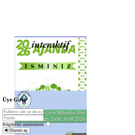
Üye Giriş
Bilgilerim anımsansın
Oturum aç