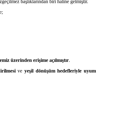
geçilmez başlıklarından biri haline gelmiştir.
e;
emiz üzerinden erişime açılmıştır
.
rilmesi
ve
yeşil dönüşüm hedefleriyle uyum