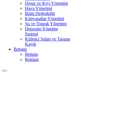
Deniz ve Kıyı Yönetimi
Hava Yönetimi
İklim Değişikliği
Kimyasallar Yönetimi
Su ve Toprak Yönetimi
Depozito Yönetim
Sistemi
Kirletici Salım ve Taşıma
Kaydı
İletişim
İletişim
Reklam