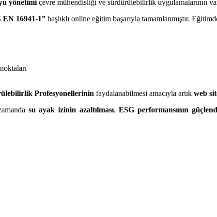
yu yönetimi
çevre mühendisliği ve sürdürülebilirlik uygulamalarının vaz
S EN 16941-1”
başlıklı online eğitim başarıyla tamamlanmıştır. Eğitimd
,
noktaları
lebilirlik Profesyonellerinin
faydalanabilmesi amacıyla artık
web sit
ı zamanda
su ayak izinin azaltılması
,
ESG performansının güçlendi