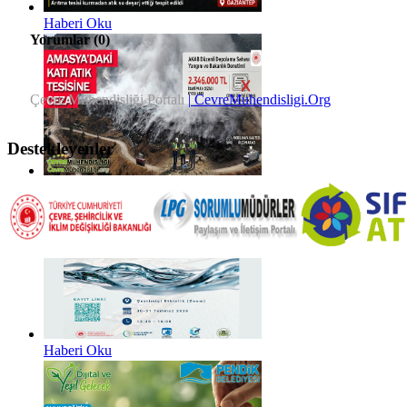
Haberi Oku
Yorumlar (
0
)
Çevre Mühendisliği Portalı
| CevreMuhendisligi.Org
Destekleyenler
Haberi Oku
Haberi Oku