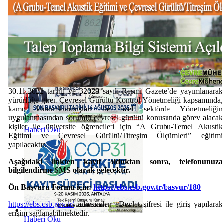
Haberi Oku
30.11.2022 tarihli ve 32029 sayılı Resmi Gazete’de yayımlanara
yürürlüğe giren Çevresel Gürültü Kontrol Yönetmeliği kapsamında
kamu kurum/kuruluşları ile özel sektörde Yönetmeliği
uygulanmasından sorumlu çevresel gürültü konusunda görev alaca
kişiler ile üniversite öğrencileri için “A Grubu-Temel Akusti
Haberi Oku
Eğitimi ve Çevresel Gürültü/Titreşim Ölçümleri” eğitim
yapılacaktır.
Aşağıdaki linkten kayıt olduktan sonra, telefonunuz
bilgilendirme SMS olarak gelecektir.
Ön Başvuru Formu için:
https://ebs.csb.gov.tr/basvur/180
https://ebs.csb.gov.tr/
adresinden eDevlet şifresi ile giriş yapılara
erişim sağlanabilmektedir.
Haberi Oku