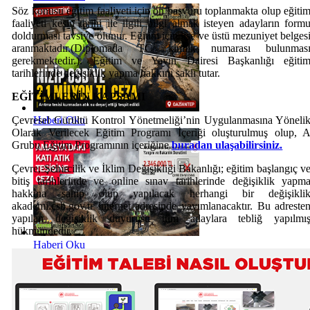
Söz konusu eğitim faaliyeti için ön başvuru toplanmakta olup eğiti
faaliyeti kesin tarihi ile ilgili bilgi almak isteyen adayların form
doldurması tavsiye olunur. Eğitim için lise ve üstü mezuniyet belges
aranmaktadır.(Diplomada TC kimlik numarası bulunmas
gerekmektedir.). Eğitim ve Yayın Dairesi Başkanlığı eğiti
tarihlerinde değişiklik yapma hakkını saklı tutar.
EĞİTİMLERİN KAPSAMI
Çevresel Gürültü Kontrol Yönetmeliği’nin Uygulanmasına Yöneli
Haberi Oku
Olarak Verilecek Eğitim Programı İçeriği oluşturulmuş olup, 
Grubu Eğitim Programının içeriğine
buradan ulaşabilirsiniz.
Çevre, Şehircilik ve İklim Değişikliği Bakanlığı; eğitim başlangıç v
bitiş tarihlerinde ve online sınav tarihlerinde değişiklik yapm
hakkına sahip olup yapılacak herhangi bir değişikli
akademi.csb.gov.tr internet adresinde yayımlanacaktır. Bu adreste
yapılan değişiklik duyurusu tüm adaylara tebliğ yapılmı
hükmündedir.
Haberi Oku