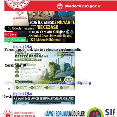
Save
Whatsapp
Haberi Oku
Yorum yapabilmek için üye olmanız gerekmektedir.
Yorumlar (
0
)
Çevre Mühendisliği Portalı
| CevreMuhendisligi.Org
Haberi Oku
Destekleyenler