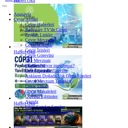
Haberi Oku
Anasayfa
Çevre Aktüel
Çevre Haberleri
Radyo ve TV'de Çevre
Faydalı Linkler
Çevre Mevzuatı
Çevre Hukuku
Çevre İzinleri
Haberi Oku
Çevre Görevlisi
İSG Mevzuatı
Bunları Biliyor muydunuz?
Çevre Etkinlik Takvimi
Atıkların Doğada Yok Olma Süreleri
Çevre Mevzuatı Taslaklar
Çevre Etiketi
Çevre Makaleleri
Ücretsiz Eğitimler
Ajanda
Haberi Oku
Sıkça Sorulan Sorular
Depozito Yönetim Sistemi
Su Verimliliği
Sürdürülebilirlik
Forum