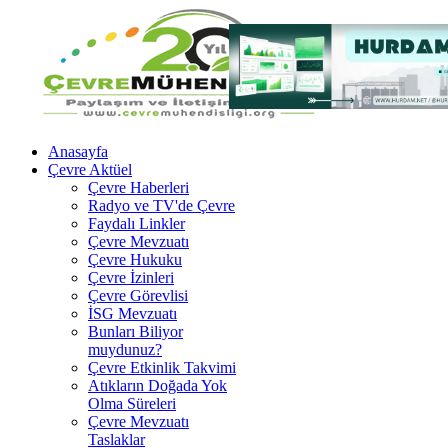
Anasayfa
Çevre Aktüel
Çevre Haberleri
Radyo ve TV'de Çevre
Faydalı Linkler
Çevre Mevzuatı
Çevre Hukuku
Çevre İzinleri
Çevre Görevlisi
İSG Mevzuatı
Bunları Biliyor
muydunuz?
Çevre Etkinlik Takvimi
Atıkların Doğada Yok
Olma Süreleri
Çevre Mevzuatı
Taslaklar