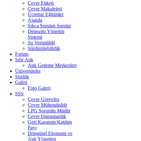
Çevre Etiketi
Çevre Makaleleri
Ücretsiz Eğitimler
Ajanda
Sıkça Sorulan Sorular
Depozito Yönetim
Sistemi
Su Verimliliği
Sürdürülebilirlik
Forum
Sıfır Atık
Atık Getirme Merkezleri
Üniversiteler
Sözlük
Galeri
Foto Galeri
SSS
Çevre Görevlisi
Çevre Mühendisliği
LPG Sorumlu Müdür
Çevre Danışmanlık
Geri Kazanım Katılım
Payı
Döngüsel Ekonomi ve
Atık Yönetimi