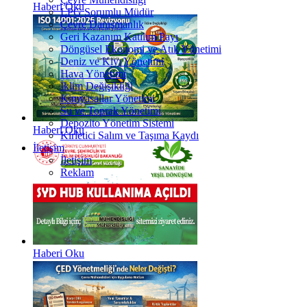
Haberi Oku
LPG Sorumlu Müdür
Çevre Danışmanlık
Geri Kazanım Katılım Payı
Döngüsel Ekonomi ve Atık Yönetimi
Deniz ve Kıyı Yönetimi
Hava Yönetimi
İklim Değişikliği
Kimyasallar Yönetimi
Su ve Toprak Yönetimi
Depozito Yönetim Sistemi
Haberi Oku
Kirletici Salım ve Taşıma Kaydı
İletişim
İletişim
Reklam
Haberi Oku