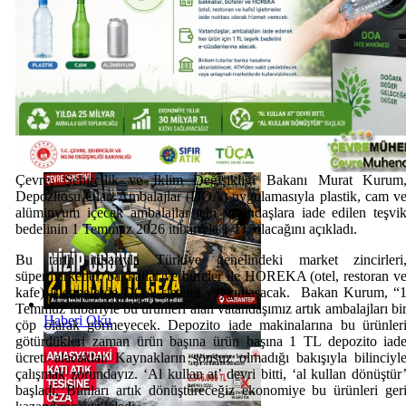
Haberi Oku
Çevre, Şehircilik ve İklim Değişikliği Bakanı Murat Kurum
Depozitosu Olan Ambalajlar (DOA) uygulamasıyla plastik, cam v
alüminyum içecek ambalajlar için vatandaşlara iade edilen teşvi
bedelinin 1 Temmuz 2026 itibarıyla 1 TL olacağını açıkladı.
Bu tarih itibarıyla Türkiye genelindeki market zincirleri
süpermarketler, bakkallar ve büfeler ile HOREKA (otel, restoran v
kafe) işletmelerde DOA sistemi yaygınlaşacak. Bakan Kurum, “
Temmuz itibariyle bu ürünleri alan vatandaşımız artık ambalajları bi
Haberi Oku
çöp olarak görmeyecek. Depozito iade makinalarına bu ürünler
götürdükleri zaman ürün başına ürün başına 1 TL depozito iad
ücreti alacaklar. Kaynakların sonsuz olmadığı bakışıyla bilinciyl
çalışmak zorundayız. ‘Al kullan at’ devri bitti, ‘al kullan dönüştür
başladı. Bunları artık dönüştüreceğiz ekonomiye bu ürünleri ger