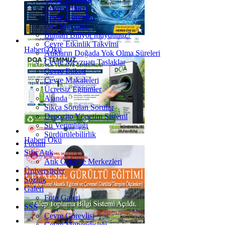
Çevre İzinleri
Çevre Görevlisi
İSG Mevzuatı
Bunları Biliyor muydunuz?
Çevre Etkinlik Takvimi
Haberi Oku
Atıkların Doğada Yok Olma Süreleri
Çevre Mevzuatı Taslaklar
Çevre Etiketi
Çevre Makaleleri
Ücretsiz Eğitimler
Ajanda
Sıkça Sorulan Sorular
Depozito Yönetim Sistemi
Su Verimliliği
Sürdürülebilirlik
Haberi Oku
Forum
Sıfır Atık
Atık Getirme Merkezleri
Üniversiteler
Sözlük
Galeri
Foto Galeri
SSS
Çevre Görevlisi
Çevre Mühendisliği