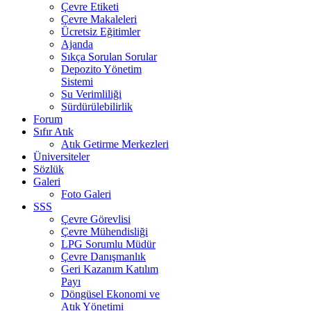
Çevre Etiketi
Çevre Makaleleri
Ücretsiz Eğitimler
Ajanda
Sıkça Sorulan Sorular
Depozito Yönetim
Sistemi
Su Verimliliği
Sürdürülebilirlik
Forum
Sıfır Atık
Atık Getirme Merkezleri
Üniversiteler
Sözlük
Galeri
Foto Galeri
SSS
Çevre Görevlisi
Çevre Mühendisliği
LPG Sorumlu Müdür
Çevre Danışmanlık
Geri Kazanım Katılım
Payı
Döngüsel Ekonomi ve
Atık Yönetimi