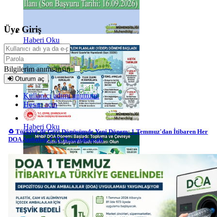
Üye Giriş
Haberi Oku
Bilgilerim anımsansın
Oturum aç
Kullanıcı adımı unuttum.
Hesap açın
Haberi Oku
♻️ Türkiye'de Geri Dönüşümde Yeni Dönem: 1 Temmuz'dan İtibaren Her
DOA Ambalajı 1 TL Kazandıracak
Haberi Oku