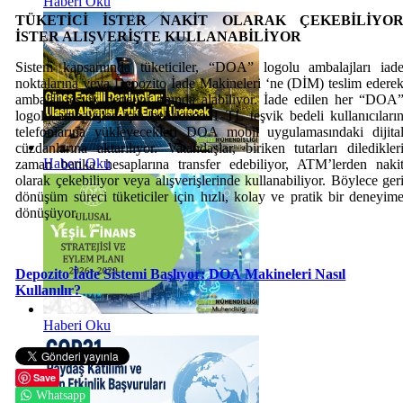
Haberi Oku
TÜKETİCİ İSTER NAKİT OLARAK ÇEKEBİLİYO
İSTER ALIŞVERİŞTE KULLANABİLİYOR
Sistem kapsamında tüketiciler, “DOA” logolu ambalajları iad
noktalarına veya Depozito İade Makineleri ‘ne (DİM) teslim edere
ambalaj teşvik bedelini anında alabiliyor. İade edilen her “DOA
logolu ambalajlar için belirlenen 1 TL teşvik bedeli kullanıcıları
telefonlarına yükleyecekleri DOA mobil uygulamasındaki dijita
cüzdanlarına aktarılıyor. Vatandaşlar, biriken tutarları diledikler
Haberi Oku
zaman banka hesaplarına transfer edebiliyor, ATM’lerden naki
olarak çekebiliyor veya alışverişlerinde kullanabiliyor. Böylece ger
dönüşüm süreci tüketiciler için hızlı, kolay ve pratik bir deneyim
dönüşüyor.
Depozito İade Sistemi Başlıyor: D
OA
Makineleri Nasıl
Kullanılır?
Haberi Oku
Save
Whatsapp