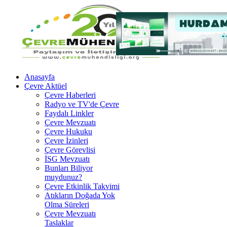
Anasayfa
Çevre Aktüel
Çevre Haberleri
Radyo ve TV'de Çevre
Faydalı Linkler
Çevre Mevzuatı
Çevre Hukuku
Çevre İzinleri
Çevre Görevlisi
İSG Mevzuatı
Bunları Biliyor
muydunuz?
Çevre Etkinlik Takvimi
Atıkların Doğada Yok
Olma Süreleri
Çevre Mevzuatı
Taslaklar