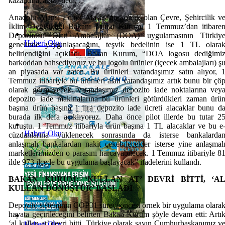
kazandıracağız” dedi.
Anadolu Ajansı Editör Masası'na konuk olan Çevre, Şehircilik v
İklim Değişikliği Bakanı Murat Kurum, 1 Temmuz’dan itibare
Depozitosu Olan Ambalajlar (DOA) uygulamasının Türkiy
Haberi Oku
genelinde yaygınlaşacağını, teşvik bedelinin ise 1 TL olara
belirlendiğini açıkladı. Bakan Kurum, “DOA logosu dediğimi
barkoddan bahsediyoruz ve bu logolu ürünler (içecek ambalajları) ş
an piyasada var zaten. Bu ürünleri vatandaşımız satın alıyor, 
Temmuz itibariyle bu ürünleri alan vatandaşımız artık bunu bir çö
olarak görmeyecek. vatandaşımız depozito iade noktalarına vey
depozito iade makinalarına bu ürünleri götürdükleri zaman ürü
başına ürün başına 1 lira depozito iade ücreti alacaklar bunu d
burada ilk defa açıklıyoruz. Daha önce pilot illerde bu tutar 2
kuruştu. 1 Temmuz itibarıyla ürün başına 1 TL alacaklar ve bu e
Haberi Oku
cüzdanlarına yüklenecek sonrasında da isterse bankalarda
anlaşmalı bankalardan nakit çekebilecekler isterse yine anlaşmal
marketlerimizden o parasını harcayabilecek. 1 Temmuz itibariyle 8
ilde 973 ilçede bu uygulama başlayacak” ifadelerini kullandı.
BAKAN KURUM: ‘KULLAN AT’ DEVRİ BİTTİ, ‘A
KULLAN DÖNÜŞTÜR’ BAŞLADI
Depozito sisteminin COP31 süreci öncesi örnek bir uygulama olara
hayata geçirileceğini belirten Bakan Kurum şöyle devam etti: Artı
‘al kullan at’ devri bitti. Türkiye olarak sayın Cumhurbaşkanımız v
Haberi Oku