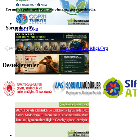
Yorum yapabilmek için üye olmanız gerekmektedir.
Yorumlar (
0
)
Haberi Oku
Çevre Mühendisliği Portalı
| CevreMuhendisligi.Org
Destekleyenler
Haberi Oku