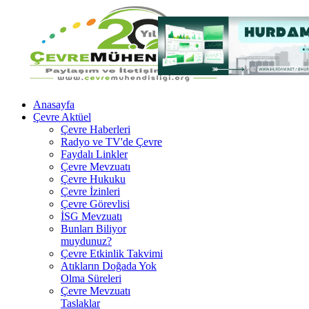
Anasayfa
Çevre Aktüel
Çevre Haberleri
Radyo ve TV'de Çevre
Faydalı Linkler
Çevre Mevzuatı
Çevre Hukuku
Çevre İzinleri
Çevre Görevlisi
İSG Mevzuatı
Bunları Biliyor
muydunuz?
Çevre Etkinlik Takvimi
Atıkların Doğada Yok
Olma Süreleri
Çevre Mevzuatı
Taslaklar