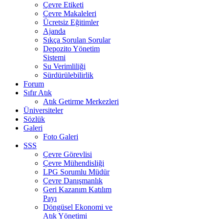
Çevre Etiketi
Çevre Makaleleri
Ücretsiz Eğitimler
Ajanda
Sıkça Sorulan Sorular
Depozito Yönetim
Sistemi
Su Verimliliği
Sürdürülebilirlik
Forum
Sıfır Atık
Atık Getirme Merkezleri
Üniversiteler
Sözlük
Galeri
Foto Galeri
SSS
Çevre Görevlisi
Çevre Mühendisliği
LPG Sorumlu Müdür
Çevre Danışmanlık
Geri Kazanım Katılım
Payı
Döngüsel Ekonomi ve
Atık Yönetimi