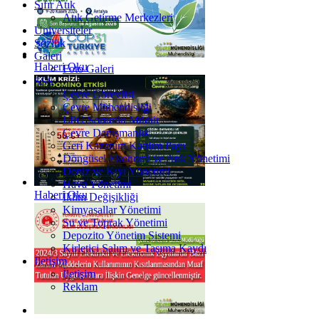
Sıfır Atık
Atık Getirme Merkezleri
Üniversiteler
Sözlük
Galeri
Haberi Oku
Foto Galeri
SSS
Çevre Görevlisi
Çevre Mühendisliği
LPG Sorumlu Müdür
Çevre Danışmanlık
Geri Kazanım Katılım Payı
Döngüsel Ekonomi ve Atık Yönetimi
Deniz ve Kıyı Yönetimi
Hava Yönetimi
Haberi Oku
İklim Değişikliği
Kimyasallar Yönetimi
Su ve Toprak Yönetimi
Depozito Yönetim Sistemi
Kirletici Salım ve Taşıma Kaydı
İletişim
İletişim
Reklam