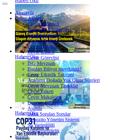
Haberi Oku
Anasayfa
Çevre Aktüel
Çevre Haberleri
Radyo ve TV'de Çevre
Faydalı Linkler
Çevre Mevzuatı
Çevre Hukuku
Çevre İzinleri
Haberi Oku
Çevre Görevlisi
İSG Mevzuatı
Bunları Biliyor muydunuz?
Çevre Etkinlik Takvimi
Atıkların Doğada Yok Olma Süreleri
Çevre Mevzuatı Taslaklar
Çevre Etiketi
Çevre Makaleleri
Ücretsiz Eğitimler
Ajanda
Haberi Oku
Sıkça Sorulan Sorular
Depozito Yönetim Sistemi
Su Verimliliği
Sürdürülebilirlik
Forum