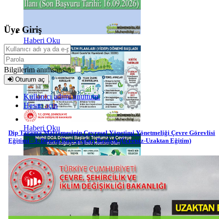
Üye Giriş
Haberi Oku
Bilgilerim anımsansın
Oturum aç
Kullanıcı adımı unuttum.
Hesap açın
Haberi Oku
Dip Tarama Malzemesinin Çevresel Yönetimi Yönetmeliği Çevre Görevlisi
Eğitimi - 3. Dönem Başvuruları Başladı.(Ücretsiz-Uzaktan Eğitim)
Haberi Oku