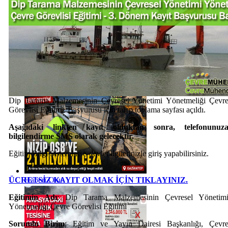
Haberi Oku
Dip Tarama Malzemesinin Çevresel Yönetimi Yönetmeliği Çevr
Görevlisi Eğitimi Başvurusu için talep toplama sayfası açıldı.
Aşağıdaki linkten kayıt olduktan sonra, telefonunuz
bilgilendirme SMS olarak gelecektir.
Eğitim Bilgi Sistemine e-devlet ilgilerinizle giriş yapabilirsiniz.
ÜCRETSİZ KAYIT OLMAK İÇİN TIKLAYINIZ.
Haberi Oku
Eğitimin Adı
: Dip Tarama Malzemesinin Çevresel Yönetim
Yönetmeliği Çevre Görevlisi Eğitimi
Sorumlu Birim
: Eğitim ve Yayın Dairesi Başkanlığı, Çevr