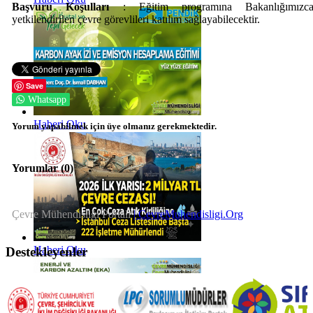
Başvuru Koşulları
: Eğitim programına Bakanlığımızc
yetkilendirilen
çevre görevlileri
katılım sağlayabilecektir.
Save
Whatsapp
Haberi Oku
Yorum yapabilmek için üye olmanız gerekmektedir.
Yorumlar (
0
)
Çevre Mühendisliği Portalı
| CevreMuhendisligi.Org
Haberi Oku
Destekleyenler