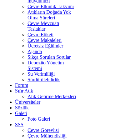
muydunuz?
Çevre Etkinlik Takvimi
Atıkların Doğada Yok
Olma Süreleri
Çevre Mevzuatı
Taslaklar
Çevre Etiketi
Çevre Makaleleri
Ücretsiz Eğitimler
Ajanda
Sıkça Sorulan Sorular
Depozito Yönetim
Sistemi
Su Verimliliği
Sürdürülebilirlik
Forum
Sıfır Atık
Atık Getirme Merkezleri
Üniversiteler
Sözlük
Galeri
Foto Galeri
SSS
Çevre Görevlisi
Çevre Mühendisliği