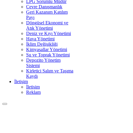
LPG Sorumlu Müdür
Çevre Danışmanlık
Geri Kazanım Katılım
Payı
Döngüsel Ekonomi ve
Atık Yönetimi
Deniz ve Kıyı Yönetimi
Hava Yönetimi
İklim Değişikliği
Kimyasallar Yönetimi
Su ve Toprak Yönetimi
Depozito Yönetim
Sistemi
Kirletici Salım ve Taşıma
Kaydı
İletişim
İletişim
Reklam