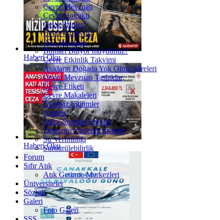
Çevre Mevzuatı
Çevre Hukuku
Çevre İzinleri
Çevre Görevlisi
İSG Mevzuatı
Bunları Biliyor muydunuz?
Haberi Oku
Çevre Etkinlik Takvimi
Atıkların Doğada Yok Olma Süreleri
Çevre Mevzuatı Taslaklar
Çevre Etiketi
Çevre Makaleleri
Ücretsiz Eğitimler
Ajanda
Sıkça Sorulan Sorular
Depozito Yönetim Sistemi
Su Verimliliği
Haberi Oku
Sürdürülebilirlik
Forum
Sıfır Atık
Atık Getirme Merkezleri
Üniversiteler
Sözlük
Galeri
Foto Galeri
SSS