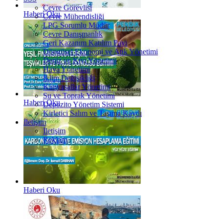
Çevre Görevlisi
Haberi Oku
Çevre Mühendisliği
LPG Sorumlu Müdür
Çevre Danışmanlık
Geri Kazanım Katılım Payı
Döngüsel Ekonomi ve Atık Yönetimi
Deniz ve Kıyı Yönetimi
Hava Yönetimi
İklim Değişikliği
Kimyasallar Yönetimi
Su ve Toprak Yönetimi
Haberi Oku
Depozito Yönetim Sistemi
Kirletici Salım ve Taşıma Kaydı
İletişim
İletişim
Reklam
Haberi Oku