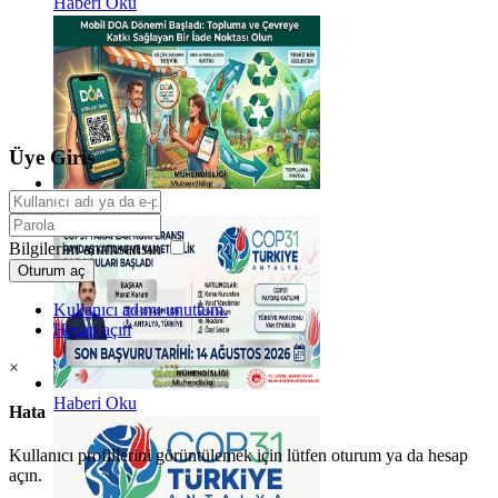
Haberi Oku
Üye Giriş
Haberi Oku
Bilgilerim anımsansın
Oturum aç
Kullanıcı adımı unuttum.
Hesap açın
×
Haberi Oku
Hata
Kullanıcı profillerini görüntülemek için lütfen oturum ya da hesap
açın.