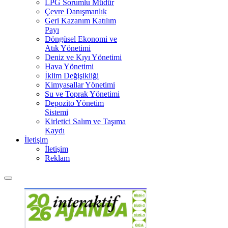
LPG Sorumlu Müdür
Çevre Danışmanlık
Geri Kazanım Katılım
Payı
Döngüsel Ekonomi ve
Atık Yönetimi
Deniz ve Kıyı Yönetimi
Hava Yönetimi
İklim Değişikliği
Kimyasallar Yönetimi
Su ve Toprak Yönetimi
Depozito Yönetim
Sistemi
Kirletici Salım ve Taşıma
Kaydı
İletişim
İletişim
Reklam