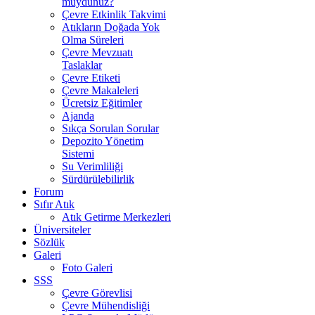
muydunuz?
Çevre Etkinlik Takvimi
Atıkların Doğada Yok
Olma Süreleri
Çevre Mevzuatı
Taslaklar
Çevre Etiketi
Çevre Makaleleri
Ücretsiz Eğitimler
Ajanda
Sıkça Sorulan Sorular
Depozito Yönetim
Sistemi
Su Verimliliği
Sürdürülebilirlik
Forum
Sıfır Atık
Atık Getirme Merkezleri
Üniversiteler
Sözlük
Galeri
Foto Galeri
SSS
Çevre Görevlisi
Çevre Mühendisliği