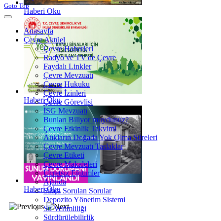
Goto Top
Haberi Oku
Anasayfa
Çevre Aktüel
Çevre Haberleri
Radyo ve TV'de Çevre
Faydalı Linkler
Çevre Mevzuatı
Çevre Hukuku
Çevre İzinleri
Haberi Oku
Çevre Görevlisi
İSG Mevzuatı
Bunları Biliyor muydunuz?
Çevre Etkinlik Takvimi
Atıkların Doğada Yok Olma Süreleri
Çevre Mevzuatı Taslaklar
Çevre Etiketi
Çevre Makaleleri
Ücretsiz Eğitimler
Ajanda
Haberi Oku
Sıkça Sorulan Sorular
Depozito Yönetim Sistemi
Su Verimliliği
Sürdürülebilirlik