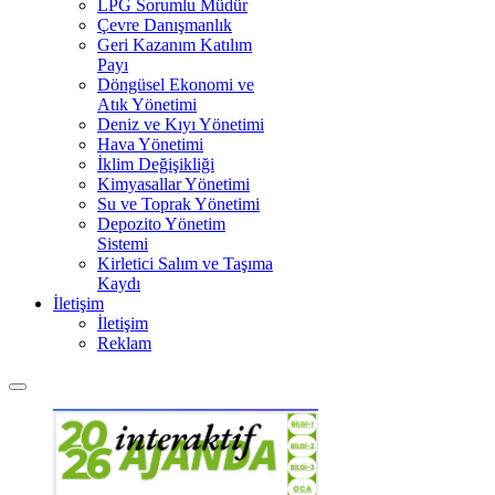
LPG Sorumlu Müdür
Çevre Danışmanlık
Geri Kazanım Katılım
Payı
Döngüsel Ekonomi ve
Atık Yönetimi
Deniz ve Kıyı Yönetimi
Hava Yönetimi
İklim Değişikliği
Kimyasallar Yönetimi
Su ve Toprak Yönetimi
Depozito Yönetim
Sistemi
Kirletici Salım ve Taşıma
Kaydı
İletişim
İletişim
Reklam