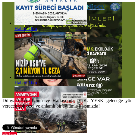
Haberi Oku
Haberi Oku
Dünya Çevre Günü ve Haftası’nda, EDU YESK geleceğe yön
verecek çok özel ve anlamlı bir eğitimle karşınızda!
Save