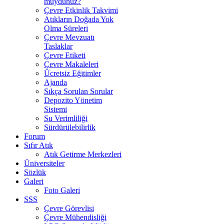
muydunuz?
Çevre Etkinlik Takvimi
Atıkların Doğada Yok
Olma Süreleri
Çevre Mevzuatı
Taslaklar
Çevre Etiketi
Çevre Makaleleri
Ücretsiz Eğitimler
Ajanda
Sıkça Sorulan Sorular
Depozito Yönetim
Sistemi
Su Verimliliği
Sürdürülebilirlik
Forum
Sıfır Atık
Atık Getirme Merkezleri
Üniversiteler
Sözlük
Galeri
Foto Galeri
SSS
Çevre Görevlisi
Çevre Mühendisliği