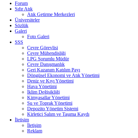
Forum
Sıfır Atık
Atık Getirme Merkezleri
Üniversiteler
Sözlük
Galeri
Foto Galeri
SSS
Çevre Görevlisi
Çevre Mühendisliği
LPG Sorumlu Müdür
Çevre Danışmanlık
Geri Kazanım Katılım Payı
Döngüsel Ekonomi ve Atık Yönetimi
Deniz ve Kıyı Yönetimi
Hava Yönetimi
İklim Değişikliği
Kimyasallar Yönetimi
Su ve Toprak Yönetimi
Depozito Yönetim Sistemi
Kirletici Salım ve Taşıma Kaydı
İletişim
İletişim
Reklam