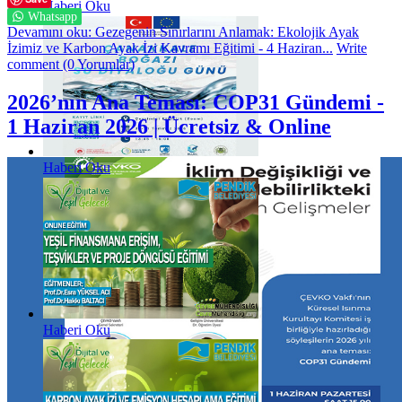
Haberi Oku
Whatsapp
Devamını oku: Gezegenin Sınırlarını Anlamak: Ekolojik Ayak
İzimiz ve Karbon Ayak İzi Kavramı Eğitimi - 4 Haziran...
Write
comment (0 Yorumlar)
2026’nın Ana Teması: COP31 Gündemi -
1 Haziran 2026 | Ücretsiz & Online
Haberi Oku
Haberi Oku