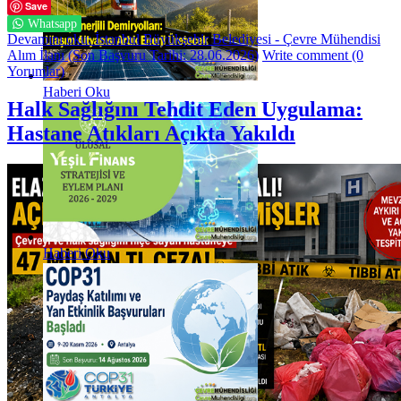
Save
Whatsapp
Devamını oku: İstanbul Büyükşehir Belediyesi - Çevre Mühendisi
Alım İlanı (Son Başvuru Tarihi: 28.06.2026)
Write comment (0
Yorumlar)
Haberi Oku
Halk Sağlığını Tehdit Eden Uygulama:
Hastane Atıkları Açıkta Yakıldı
Haberi Oku