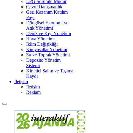
LPG Sorumlu Müdür
Çevre Danışmanlık
Geri Kazanım Katılım
Payı
Döngüsel Ekonomi ve
Atık Yönetimi
Deniz ve Kıyı Yönetimi
Hava Yönetimi
İklim Değişikliği
Kimyasallar Yönetimi
Su ve Toprak Yönetimi
Depozito Yönetim
Sistemi
Kirletici Salım ve Taşıma
Kaydı
İletişim
İletişim
Reklam