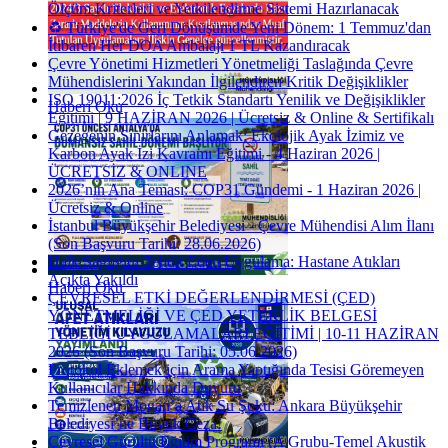
Ölçüm Kriterleri ve Yetkilendirme Sistemi Hazırlanacak
♻️ Türkiye'de Geri Dönüşümde Yeni Dönem: 1 Temmuz'dan
İtibaren Her DOA Ambalajı 1 TL Kazandıracak
Çevre Yönetimi Hizmetleri Yönetmeliği Taslağında Çevre
Mühendislerini Yakından İlgilendiren Kritik Değişiklikler
ISO 19011:2026 İç Tetkik Standartı Yenilik ve Değişiklikler
Haberi Oku
Eğitimi | 9 HAZİRAN 2026 | Ücretsiz & Online & Sertifikalı
Gezegenin Sınırlarını Anlamak: Ekolojik Ayak İzimiz ve
Karbon Ayak İzi Kavramı Eğitimi - 4 Haziran 2026 |
ÜCRETSİZ & ONLINE
2026’nın Ana Teması: COP31 Gündemi - 1 Haziran 2026 |
Ücretsiz & Online
İstanbul Büyükşehir Belediyesi - Çevre Mühendisi Alım İlanı
(Son Başvuru Tarihi: 28.06.2026)
Halk Sağlığını Tehdit Eden Uygulama: Hastane Atıkları
Açıkta Yakıldı
Haberi Oku
ÇEVRESEL ETKİ DEĞERLENDİRMESİ (ÇED)
YÖNETMELİĞİ VE ÇED YETERLİK BELGESİ
TEBLİĞİ UYGULAMALARI EĞİTİMİ | 10-11 HAZİRAN
2026 (Son Başvuru Tarihi: 05.06.2026)
Protokol Eklemek için Arama Yaptığında Tesisi Göremeyen
Kullanıcılar Hakkında Duyuru
Temizlenen Mogan’a Atık Su Şoku: Ankara Büyükşehir
Belediyesi’ne Büyük Ceza!
Çevresel Gürültü Eğitim Programı (A Grubu-Temel Akustik