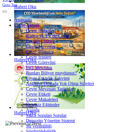
Goto Top
Haberi Oku
Anasayfa
Çevre Aktüel
Çevre Haberleri
Radyo ve TV'de Çevre
Faydalı Linkler
Çevre Mevzuatı
Çevre Hukuku
Çevre İzinleri
Haberi Oku
Çevre Görevlisi
İSG Mevzuatı
Bunları Biliyor muydunuz?
Çevre Etkinlik Takvimi
Atıkların Doğada Yok Olma Süreleri
Çevre Mevzuatı Taslaklar
Çevre Etiketi
Çevre Makaleleri
Ücretsiz Eğitimler
Ajanda
Haberi Oku
Sıkça Sorulan Sorular
Depozito Yönetim Sistemi
Su Verimliliği
Sürdürülebilirlik