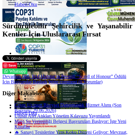
Haberi Oku
Sürdürülebilir Şehircilik ve Yaşanabilir
Kentler İçin Uluslararası Fırsat
Haberi Oku
Save
Whatsapp
Devamını oku: BM-Habitat’ın Prestijli “Scroll of Honour” Ödülü
İçin Başvurular Başladı
Write comment (0 Yorumlar)
Diğer Makaleler...
Çevre Uzmanı Bireysel Danışmanlık Hizmet Alımı (Son
Başvuru: 29.06.2026)
Haberi Oku
Ulusal Afet Atıkları Yönetim Kılavuzu Yayımlandı
Mavi Su Verimliliği Belgesi Başvuruları Başlıyor: İşte Yeni
Kurallar
🔥 Sanayi Tesislerine Yeni Koku Düzeni Geliyor: Mevzuat,