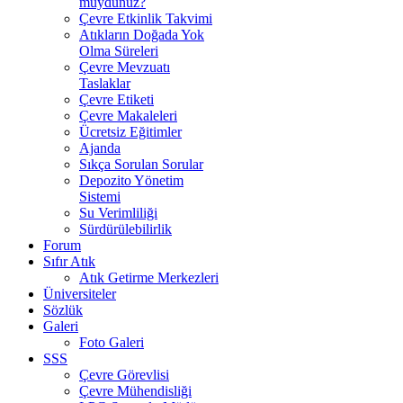
muydunuz?
Çevre Etkinlik Takvimi
Atıkların Doğada Yok
Olma Süreleri
Çevre Mevzuatı
Taslaklar
Çevre Etiketi
Çevre Makaleleri
Ücretsiz Eğitimler
Ajanda
Sıkça Sorulan Sorular
Depozito Yönetim
Sistemi
Su Verimliliği
Sürdürülebilirlik
Forum
Sıfır Atık
Atık Getirme Merkezleri
Üniversiteler
Sözlük
Galeri
Foto Galeri
SSS
Çevre Görevlisi
Çevre Mühendisliği