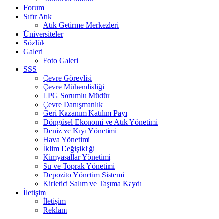
Forum
Sıfır Atık
Atık Getirme Merkezleri
Üniversiteler
Sözlük
Galeri
Foto Galeri
SSS
Çevre Görevlisi
Çevre Mühendisliği
LPG Sorumlu Müdür
Çevre Danışmanlık
Geri Kazanım Katılım Payı
Döngüsel Ekonomi ve Atık Yönetimi
Deniz ve Kıyı Yönetimi
Hava Yönetimi
İklim Değişikliği
Kimyasallar Yönetimi
Su ve Toprak Yönetimi
Depozito Yönetim Sistemi
Kirletici Salım ve Taşıma Kaydı
İletişim
İletişim
Reklam