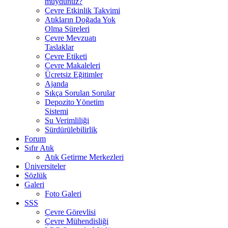
muydunuz?
Çevre Etkinlik Takvimi
Atıkların Doğada Yok
Olma Süreleri
Çevre Mevzuatı
Taslaklar
Çevre Etiketi
Çevre Makaleleri
Ücretsiz Eğitimler
Ajanda
Sıkça Sorulan Sorular
Depozito Yönetim
Sistemi
Su Verimliliği
Sürdürülebilirlik
Forum
Sıfır Atık
Atık Getirme Merkezleri
Üniversiteler
Sözlük
Galeri
Foto Galeri
SSS
Çevre Görevlisi
Çevre Mühendisliği