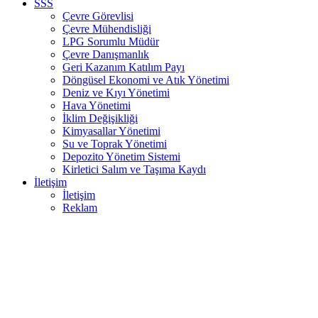
SSS
Çevre Görevlisi
Çevre Mühendisliği
LPG Sorumlu Müdür
Çevre Danışmanlık
Geri Kazanım Katılım Payı
Döngüsel Ekonomi ve Atık Yönetimi
Deniz ve Kıyı Yönetimi
Hava Yönetimi
İklim Değişikliği
Kimyasallar Yönetimi
Su ve Toprak Yönetimi
Depozito Yönetim Sistemi
Kirletici Salım ve Taşıma Kaydı
İletişim
İletişim
Reklam