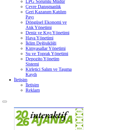
LPG Sorumlu Müdür
Çevre Danışmanlık
Geri Kazanım Katılım
Payı
Döngüsel Ekonomi ve
Atık Yönetimi
Deniz ve Kıyı Yönetimi
Hava Yönetimi
İklim Değişikliği
Kimyasallar Yönetimi
Su ve Toprak Yönetimi
Depozito Yönetim
Sistemi
Kirletici Salım ve Taşıma
Kaydı
İletişim
İletişim
Reklam