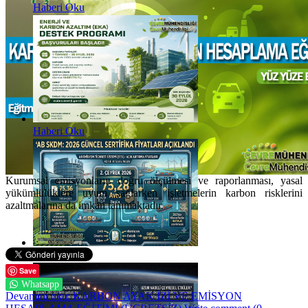
Haberi Oku
Haberi Oku
Kurumsal emisyonların doğru ölçülmesi ve raporlanması, yasal
yükümlülüklere uyum sağlarken işletmelerin karbon risklerini
azaltmalarına da imkan tanımaktadır.
Haberi Oku
Save
Whatsapp
Devamını oku: KARBON AYAK İZİ VE EMİSYON