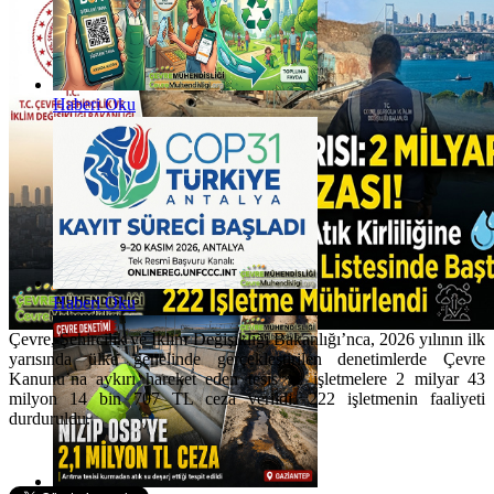
Haberi Oku
Haberi Oku
Çevre, Şehircilik ve İklim Değişikliği Bakanlığı’nca, 2026 yılının ilk
yarısında ülke genelinde gerçekleştirilen denetimlerde Çevre
Kanunu’na aykırı hareket eden tesis ve işletmelere 2 milyar 43
milyon 14 bin 707 TL ceza verildi. 222 işletmenin faaliyeti
durduruldu.