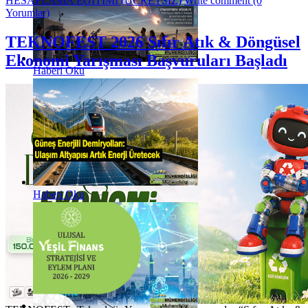
HESAPLAMA EĞİTİMİ (ÜCRETSİZ)
Write comment (0
Yorumlar)
TEKNOFEST 2026 Sıfır Atık & Döngüsel
Ekonomi Yarışması Başvuruları Başladı
Haberi Oku
Haberi Oku