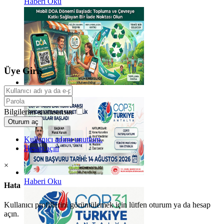
Haberi Oku
Üye Giriş
Haberi Oku
Bilgilerim anımsansın
Oturum aç
Kullanıcı adımı unuttum.
Hesap açın
×
Haberi Oku
Hata
Kullanıcı profillerini görüntülemek için lütfen oturum ya da hesap
açın.