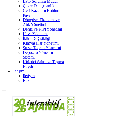
LPG Sorumlu Müdür
Çevre Danışmanlık
Geri Kazanım Katılım
Payı
Döngüsel Ekonomi ve
Atık Yönetimi
Deniz ve Kıyı Yönetimi
Hava Yönetimi
İklim Değişikliği
Kimyasallar Yönetimi
Su ve Toprak Yönetimi
Depozito Yönetim
Sistemi
Kirletici Salım ve Taşıma
Kaydı
İletişim
İletişim
Reklam