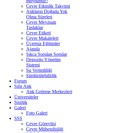
muydunuz?
Çevre Etkinlik Takvimi
Atıkların Doğada Yok
Olma Süreleri
Çevre Mevzuatı
Taslaklar
Çevre Etiketi
Çevre Makaleleri
Ücretsiz Eğitimler
Ajanda
Sıkça Sorulan Sorular
Depozito Yönetim
Sistemi
Su Verimliliği
Sürdürülebilirlik
Forum
Sıfır Atık
Atık Getirme Merkezleri
Üniversiteler
Sözlük
Galeri
Foto Galeri
SSS
Çevre Görevlisi
Çevre Mühendisliği