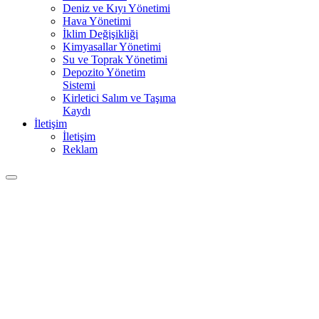
Deniz ve Kıyı Yönetimi
Hava Yönetimi
İklim Değişikliği
Kimyasallar Yönetimi
Su ve Toprak Yönetimi
Depozito Yönetim
Sistemi
Kirletici Salım ve Taşıma
Kaydı
İletişim
İletişim
Reklam