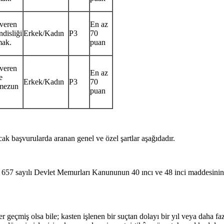
 veren
En az
disliği
Erkek/Kadın
P3
70
mak.
puan
 veren
En az
e
Erkek/Kadın
P3
70
 mezun
puan
ak başvurularda aranan genel ve özel şartlar aşağıdadır.
657 sayılı Devlet Memurları Kanununun 40 ıncı ve 48 inci maddesinin (A
eçmiş olsa bile; kasten işlenen bir suçtan dolayı bir yıl veya daha faz