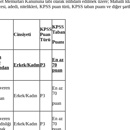
et Memurları Kanununa tabi olarak istihdam edilmek üzere; Mahalli İda
i, adedi, nitelikleri, KPSS puan türü, KPSS taban puanı ve diğer şartla
KPSS
KPSS
Taban
Cinsiyeti
Puan
Türü
Puanı
m
En az
e
Erkek/Kadın
P3
70
ından
puan
 veren
En az
70
Erkek/Kadın
P3
dan
puan
 veren
En az
disliği
Erkek/Kadın
P3
70
mak.
puan