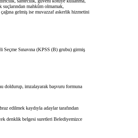
dırıcılık, sahtecilik, güveni kötüye kullanma,
kçılık suçlarından mahkûm olmamak,
 çağına gelmiş ise muvazzaf askerlik hizmetini
oneli Seçme Sınavına (KPSS (B) grubu) girmiş
nu doldurup, imzalayarak başvuru formuna
ibraz edilmek kaydıyla adaylar tarafından
ecek denklik belgesi suretleri Belediyemizce