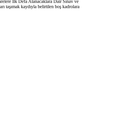
relere İlk Defa Atanacaklara Dair Sınav ve
rı taşımak kaydıyla belirtilen boş kadrolara