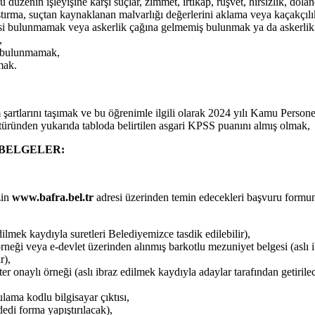
düzenin işleyişine karşı suçlar, zimmet, irtikâp, rüşvet, hırsızlık, dolan
 karıştırma, suçtan kaynaklanan malvarlığı değerlerini aklama veya kaça
ilgisi bulunmamak veya askerlik çağına gelmemiş bulunmak ya da askerlik
,
ı bulunmamak,
mak.
m şartlarını taşımak ve bu öğrenimle ilgili olarak 2024 yılı Kamu Pers
 türünden yukarıda tabloda belirtilen asgari KPSS puanını almış olmak,
 BELGELER:
zin
www.bafra.bel.tr
adresi üzerinden temin edecekleri başvuru formu
ilmek kaydıyla suretleri Belediyemizce tasdik edilebilir),
neği veya e-devlet üzerinden alınmış barkotlu mezuniyet belgesi (aslı 
r),
er onaylı örneği (aslı ibraz edilmek kaydıyla adaylar tarafından getiril
ma kodlu bilgisayar çıktısı,
dedi forma yapıştırılacak),