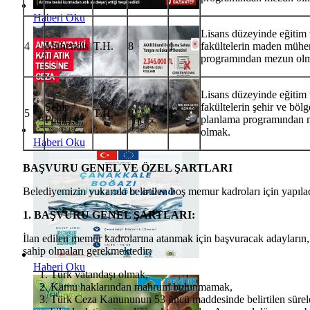
Haberi Oku
Lisans düzeyinde eğitim
4
Mühendis
T.H.
8
1
fakültelerin maden mühen
programından mezun ol
Lisans düzeyinde eğitim
Şehir
fakültelerin şehir ve bölg
5
T.H.
8
1
Plancısı
planlama programından
olmak.
Haberi Oku
BAŞVURU GENEL VE ÖZEL ŞARTLARI
Belediyemizin yukarıda belirtilen boş memur kadroları için yapılac
1. BAŞVURU GENEL ŞARTLARI:
İlan edilen memur kadrolarına atanmak için başvuracak adayların, 
sahip olmaları gerekmektedir;
Haberi Oku
Türk vatandaşı olmak,
Kamu haklarından mahrum bulunmamak,
Türk Ceza Kanununun 53 üncü maddesinde belirtilen süreler g