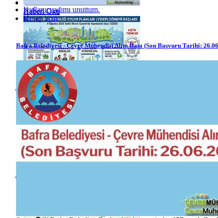
Kullanıcı adımı unuttum.
Haberi Oku
Haberi Oku
Hesap açın
Bafra Belediyesi - Çevre Mühendisi Alım İlanı (Son Başvuru Tarihi: 26.0
Haberi Oku
Haberi Oku