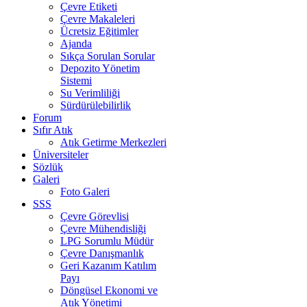
Çevre Etiketi
Çevre Makaleleri
Ücretsiz Eğitimler
Ajanda
Sıkça Sorulan Sorular
Depozito Yönetim
Sistemi
Su Verimliliği
Sürdürülebilirlik
Forum
Sıfır Atık
Atık Getirme Merkezleri
Üniversiteler
Sözlük
Galeri
Foto Galeri
SSS
Çevre Görevlisi
Çevre Mühendisliği
LPG Sorumlu Müdür
Çevre Danışmanlık
Geri Kazanım Katılım
Payı
Döngüsel Ekonomi ve
Atık Yönetimi