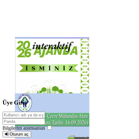
Üye Giriş
Bilgilerim anımsansın
Oturum aç