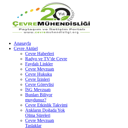
Anasayfa
Çevre Aktüel
Çevre Haberleri
Radyo ve TV'de Çevre
Faydalı Linkler
Çevre Mevzuatı
Çevre Hukuku
Çevre İzinleri
Çevre Görevlisi
İSG Mevzuatı
Bunları Biliyor
muydunuz?
Çevre Etkinlik Takvimi
Atıkların Doğada Yok
Olma Süreleri
Çevre Mevzuatı
Taslaklar