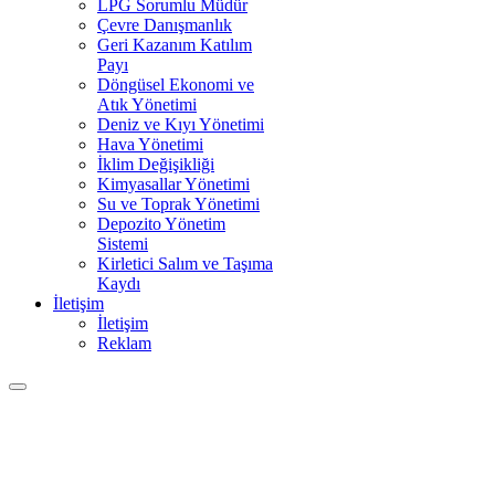
LPG Sorumlu Müdür
Çevre Danışmanlık
Geri Kazanım Katılım
Payı
Döngüsel Ekonomi ve
Atık Yönetimi
Deniz ve Kıyı Yönetimi
Hava Yönetimi
İklim Değişikliği
Kimyasallar Yönetimi
Su ve Toprak Yönetimi
Depozito Yönetim
Sistemi
Kirletici Salım ve Taşıma
Kaydı
İletişim
İletişim
Reklam