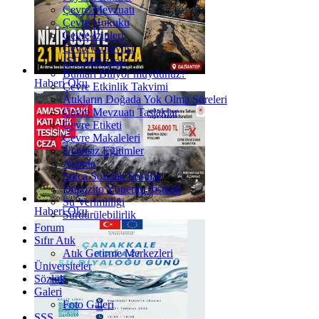
Çevre Mevzuatı
Çevre Hukuku
Çevre İzinleri
Çevre Görevlisi
İSG Mevzuatı
Bunları Biliyor muydunuz?
Haberi Oku
Çevre Etkinlik Takvimi
Atıkların Doğada Yok Olma Süreleri
Çevre Mevzuatı Taslaklar
Çevre Etiketi
Çevre Makaleleri
Ücretsiz Eğitimler
Ajanda
Sıkça Sorulan Sorular
Depozito Yönetim Sistemi
Su Verimliliği
Haberi Oku
Sürdürülebilirlik
Forum
Sıfır Atık
Atık Getirme Merkezleri
Üniversiteler
Sözlük
Galeri
Foto Galeri
SSS