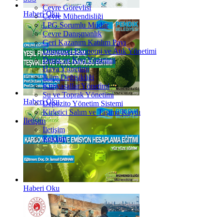
Çevre Görevlisi
Haberi Oku
Çevre Mühendisliği
LPG Sorumlu Müdür
Çevre Danışmanlık
Geri Kazanım Katılım Payı
Döngüsel Ekonomi ve Atık Yönetimi
Deniz ve Kıyı Yönetimi
Hava Yönetimi
İklim Değişikliği
Kimyasallar Yönetimi
Su ve Toprak Yönetimi
Haberi Oku
Depozito Yönetim Sistemi
Kirletici Salım ve Taşıma Kaydı
İletişim
İletişim
Reklam
Haberi Oku