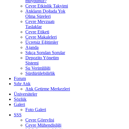
muydunuz?
Çevre Etkinlik Takvimi
Atıkların Doğada Yok
Olma Süreleri
Çevre Mevzuatı
Taslaklar
Çevre Etiketi
Çevre Makaleleri
Ücretsiz Eğitimler
Ajanda
Sıkça Sorulan Sorular
Depozito Yönetim
Sistemi
Su Verimliliği
Sürdürülebilirlik
Forum
Sıfır Atık
Atık Getirme Merkezleri
Üniversiteler
Sözlük
Galeri
Foto Galeri
SSS
Çevre Görevlisi
Çevre Mühendisliği