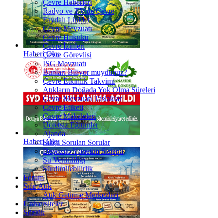
Çevre Haberleri
Radyo ve TV'de Çevre
Faydalı Linkler
Çevre Mevzuatı
Çevre Hukuku
Çevre İzinleri
Haberi Oku
Çevre Görevlisi
İSG Mevzuatı
Bunları Biliyor muydunuz?
Çevre Etkinlik Takvimi
Atıkların Doğada Yok Olma Süreleri
Çevre Mevzuatı Taslaklar
Çevre Etiketi
Çevre Makaleleri
Ücretsiz Eğitimler
Ajanda
Haberi Oku
Sıkça Sorulan Sorular
Depozito Yönetim Sistemi
Su Verimliliği
Sürdürülebilirlik
Forum
Sıfır Atık
Atık Getirme Merkezleri
Üniversiteler
Sözlük