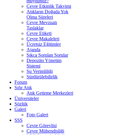
muydunuz?
Çevre Etkinlik Takvimi
Atıkların Doğada Yok
Olma Süreleri
Çevre Mevzuatı
Taslaklar
Çevre Etiketi
Çevre Makaleleri
Ücretsiz Eğitimler
Ajanda
Sıkça Sorulan Sorular
Depozito Yönetim
Sistemi
Su Verimliliği
Sürdürülebilirlik
Forum
Sıfır Atık
Atık Getirme Merkezleri
Üniversiteler
Sözlük
Galeri
Foto Galeri
SSS
Çevre Görevlisi
Çevre Mühendisliği