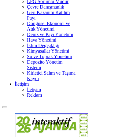
LPG Sorumlu Müdür
Çevre Danışmanlık
Geri Kazanım Katılım
Payı
Döngüsel Ekonomi ve
Atık Yönetimi
Deniz ve Kıyı Yönetimi
Hava Yönetimi
İklim Değişikliği
Kimyasallar Yönetimi
Su ve Toprak Yönetimi
Depozito Yönetim
Sistemi
Kirletici Salım ve Taşıma
Kaydı
İletişim
İletişim
Reklam