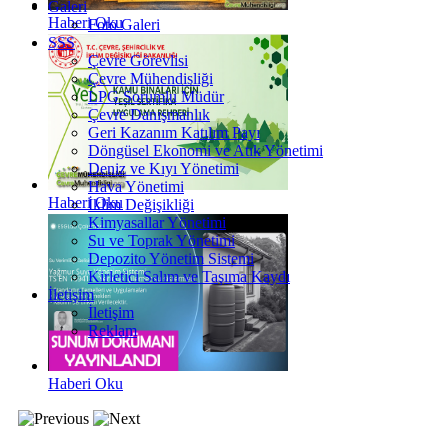
Galeri
Haberi Oku
Foto Galeri
SSS
Çevre Görevlisi
Çevre Mühendisliği
LPG Sorumlu Müdür
Çevre Danışmanlık
Geri Kazanım Katılım Payı
Döngüsel Ekonomi ve Atık Yönetimi
Deniz ve Kıyı Yönetimi
Hava Yönetimi
Haberi Oku
İklim Değişikliği
Kimyasallar Yönetimi
Su ve Toprak Yönetimi
Depozito Yönetim Sistemi
Kirletici Salım ve Taşıma Kaydı
İletişim
İletişim
Reklam
Haberi Oku