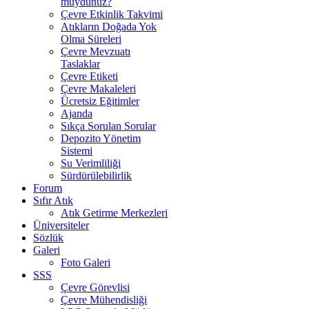
muydunuz?
Çevre Etkinlik Takvimi
Atıkların Doğada Yok
Olma Süreleri
Çevre Mevzuatı
Taslaklar
Çevre Etiketi
Çevre Makaleleri
Ücretsiz Eğitimler
Ajanda
Sıkça Sorulan Sorular
Depozito Yönetim
Sistemi
Su Verimliliği
Sürdürülebilirlik
Forum
Sıfır Atık
Atık Getirme Merkezleri
Üniversiteler
Sözlük
Galeri
Foto Galeri
SSS
Çevre Görevlisi
Çevre Mühendisliği