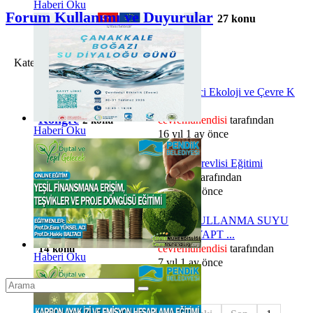
Haberi Oku
Forum Kullanımı ve Duyurular
27 konu
Kategori
Son ileti
II. Öğrenci Ekoloji ve Çevre K
Sempozyum &
...
Kongre
cevremuhendisi
tarafından
2 konu
Haberi Oku
16 yıl 1 ay önce
Çevre Görevlisi Eğitimi
Eğitim Duyuruları
selinlikli
tarafından
5 konu
9 yıl 4 ay önce
İÇME-KULLANMA SUYU
İhale Duyuruları
İŞLERİ YAPT ...
cevremuhendisi
tarafından
14 konu
Haberi Oku
7 yıl 1 ay önce