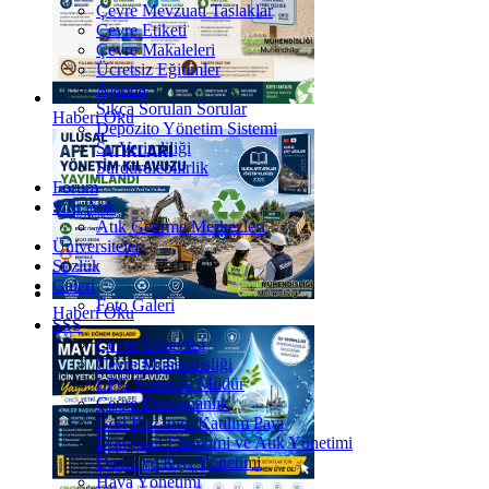
Çevre Mevzuatı Taslaklar
Çevre Etiketi
Çevre Makaleleri
Ücretsiz Eğitimler
Ajanda
Sıkça Sorulan Sorular
Haberi Oku
Depozito Yönetim Sistemi
Su Verimliliği
Sürdürülebilirlik
Forum
Sıfır Atık
Atık Getirme Merkezleri
Üniversiteler
Sözlük
Galeri
Foto Galeri
Haberi Oku
SSS
Çevre Görevlisi
Çevre Mühendisliği
LPG Sorumlu Müdür
Çevre Danışmanlık
Geri Kazanım Katılım Payı
Döngüsel Ekonomi ve Atık Yönetimi
Deniz ve Kıyı Yönetimi
Hava Yönetimi