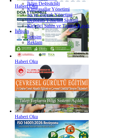
İklim Değişikliği
Haberi Oku
Kimyasallar Yönetimi
Su ve Toprak Yönetimi
Depozito Yönetim Sistemi
Kirletici Salım ve Taşıma Kaydı
İletişim
İletişim
Reklam
Haberi Oku
Haberi Oku