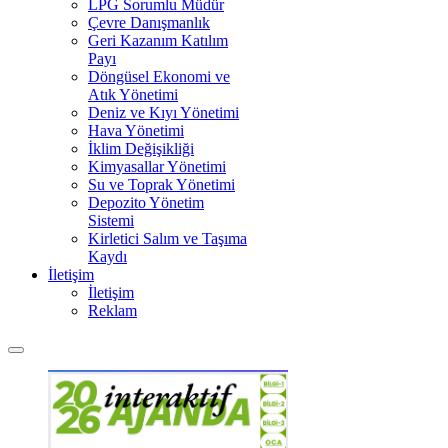
LPG Sorumlu Müdür
Çevre Danışmanlık
Geri Kazanım Katılım
Payı
Döngüsel Ekonomi ve
Atık Yönetimi
Deniz ve Kıyı Yönetimi
Hava Yönetimi
İklim Değişikliği
Kimyasallar Yönetimi
Su ve Toprak Yönetimi
Depozito Yönetim
Sistemi
Kirletici Salım ve Taşıma
Kaydı
İletişim
İletişim
Reklam