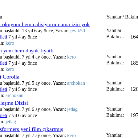
u
Yanıtlar / Bakıl
 okuyom hem calisiyorum ama izin yok
Yanıtlar:
 başlatıldı 13 yıl 6 ay önce, Yazan:
çevik50
16
Bakılma:
leti
7 yıl 4 ay önce
an:
kero
 yeni hem düşük fiyatlı
Yanıtlar:
 başlatıldı 7 yıl 4 ay önce, Yazan:
kero
18
Bakılma:
leti
7 yıl 4 ay önce
an:
kero
i Corolla
Yanıtlar:
 başlatıldı 7 yıl 5 ay önce, Yazan:
archokan
12
Bakılma:
leti
7 yıl 5 ay önce
an:
archokan
leşme Dizisi
Yanıtlar:
 başlatıldı 7 yıl 6 ay önce, Yazan:
jetlag
19
Bakılma:
leti
7 yıl 6 ay önce
an:
jetlag
nsformers yeni film çıkartmış
Yanıtlar:
 başlatıldı 7 yıl 7 ay önce, Yazan:
kero