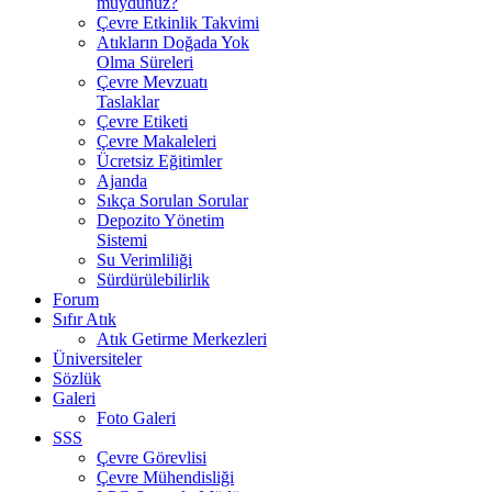
muydunuz?
Çevre Etkinlik Takvimi
Atıkların Doğada Yok
Olma Süreleri
Çevre Mevzuatı
Taslaklar
Çevre Etiketi
Çevre Makaleleri
Ücretsiz Eğitimler
Ajanda
Sıkça Sorulan Sorular
Depozito Yönetim
Sistemi
Su Verimliliği
Sürdürülebilirlik
Forum
Sıfır Atık
Atık Getirme Merkezleri
Üniversiteler
Sözlük
Galeri
Foto Galeri
SSS
Çevre Görevlisi
Çevre Mühendisliği