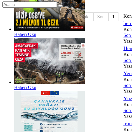
Kon
Başlangıç
Önceki
1
Sonraki
Son
1
hem
Konu
Haberi Oku
Son i
Yaz
Hem
Konu
Son i
Yaz
Yen
Konu
Son i
Haberi Oku
Yaz
Yüz
Konu
Son i
Yaz
tra
Konu