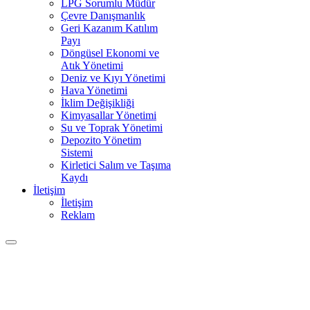
LPG Sorumlu Müdür
Çevre Danışmanlık
Geri Kazanım Katılım
Payı
Döngüsel Ekonomi ve
Atık Yönetimi
Deniz ve Kıyı Yönetimi
Hava Yönetimi
İklim Değişikliği
Kimyasallar Yönetimi
Su ve Toprak Yönetimi
Depozito Yönetim
Sistemi
Kirletici Salım ve Taşıma
Kaydı
İletişim
İletişim
Reklam