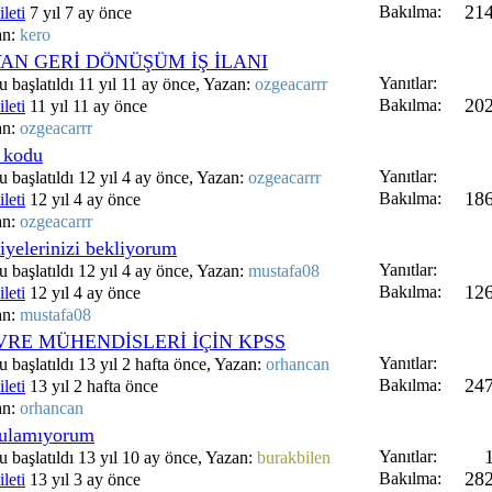
21
Bakılma:
leti
7 yıl 7 ay önce
an:
kero
VAN GERİ DÖNÜŞÜM İŞ İLANI
Yanıtlar:
 başlatıldı 11 yıl 11 ay önce, Yazan:
ozgeacarrr
20
Bakılma:
leti
11 yıl 11 ay önce
an:
ozgeacarrr
k kodu
Yanıtlar:
 başlatıldı 12 yıl 4 ay önce, Yazan:
ozgeacarrr
18
Bakılma:
leti
12 yıl 4 ay önce
an:
ozgeacarrr
siyelerinizi bekliyorum
Yanıtlar:
 başlatıldı 12 yıl 4 ay önce, Yazan:
mustafa08
12
Bakılma:
leti
12 yıl 4 ay önce
an:
mustafa08
VRE MÜHENDİSLERİ İÇİN KPSS
Yanıtlar:
 başlatıldı 13 yıl 2 hafta önce, Yazan:
orhancan
24
Bakılma:
leti
13 yıl 2 hafta önce
an:
orhancan
bulamıyorum
Yanıtlar:
 başlatıldı 13 yıl 10 ay önce, Yazan:
burakbilen
28
Bakılma:
leti
13 yıl 3 ay önce