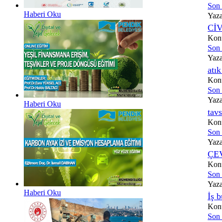
Son i
Haberi Oku
Yaz
Cİ
Konu
Son i
Yaz
atı
Konu
Son i
Yaz
Haberi Oku
tav
Konu
Son i
Yaz
ÇE
Konu
Son i
Yaz
Haberi Oku
İş 
Konu
Son i