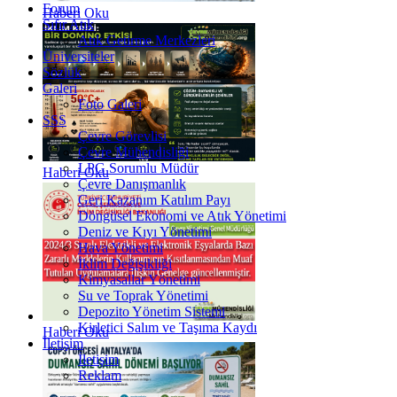
Forum
Haberi Oku
Sıfır Atık
Atık Getirme Merkezleri
Üniversiteler
Sözlük
Galeri
Foto Galeri
SSS
Çevre Görevlisi
Çevre Mühendisliği
LPG Sorumlu Müdür
Haberi Oku
Çevre Danışmanlık
Geri Kazanım Katılım Payı
Döngüsel Ekonomi ve Atık Yönetimi
Deniz ve Kıyı Yönetimi
Hava Yönetimi
İklim Değişikliği
Kimyasallar Yönetimi
Su ve Toprak Yönetimi
Depozito Yönetim Sistemi
Kirletici Salım ve Taşıma Kaydı
Haberi Oku
İletişim
İletişim
Reklam