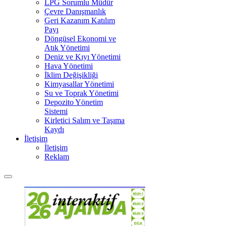
LPG Sorumlu Müdür
Çevre Danışmanlık
Geri Kazanım Katılım
Payı
Döngüsel Ekonomi ve
Atık Yönetimi
Deniz ve Kıyı Yönetimi
Hava Yönetimi
İklim Değişikliği
Kimyasallar Yönetimi
Su ve Toprak Yönetimi
Depozito Yönetim
Sistemi
Kirletici Salım ve Taşıma
Kaydı
İletişim
İletişim
Reklam