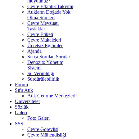
muydunuz?
Çevre Etkinlik Takvimi
Atıkların Doğada Yok
Olma Süreleri
Çevre Mevzuatı
Taslaklar
Çevre Etiketi
Çevre Makaleleri
Ücretsiz Eğitimler
Ajanda
Sıkça Sorulan Sorular
Depozito Yönetim
Sistemi
Su Verimliliği
Sürdürülebilirlik
Forum
Sıfır Atık
Atık Getirme Merkezleri
Üniversiteler
Sözlük
Galeri
Foto Galeri
SSS
Çevre Görevlisi
Çevre Mühendisliği