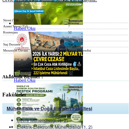
Süresi (Yıl)
4
Azami Süresi (Yıl)
7
Haberi Oku
Kontenjanı
52
Staj Durumu
Var
Mezuniyet Ünvanı
Çevre Mühendisi
Akademik Birimler :
Haberi Oku
Fakülteler
Mühendislik ve Doğa Bilimleri Fakültesi
Çevre Mühendisliği (1, 2)
Elektrik-Elektronik Mühendisliği (1, 2)