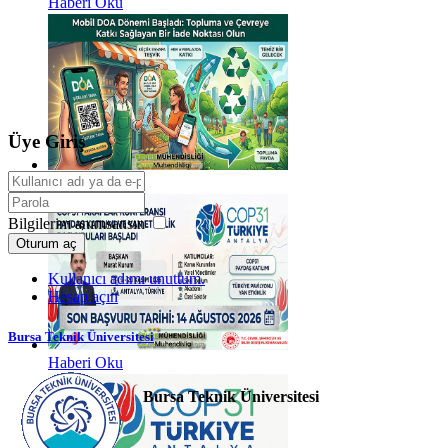
Haberi Oku
Üye Giriş
Haberi Oku
Bilgilerim anımsansın
Oturum aç
Kullanıcı adımı unuttum.
Hesap açın
Bursa Teknik Üniversitesi
Haberi Oku
Bursa Teknik Üniversitesi