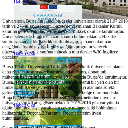
Haberi Oku
Üniversitesi, Bursa'nın ikinci bir devlet üniversitesi olarak 21.07.2010
tarih ve 27648 sayılı Resmi Gazete'de yayınlanan Bakanlar Kurulu
kararına göre 6 Fakülte, 2 Enstitü ve 1 Yüksek okul ile kurulmuştur.
Üniversitemizde İngilizce hazırlık sınıfı bulunmaktadır. Hazırlık
sınıfımız sıradan bir hazırlık sınıfı olmayıp, yabancı okutman
desteğinde üst düzey bir İngilizce eğitim programı verecek
düzeydedir. Hazırlık sınıfına müteakip tüm dersler %30 İngilizce
Haberi Oku
olacaktır.
Bursa Teknik Üniversitesi Türkiye’nin 5. Teknik üniversitesi olarak
daha ziyade araştırma-geliştirmeye odaklanmış, donanımlı
mühendisler yetiştirmek amacıyla 2010 yılında Bursa’da kurulmuştur.
Bursa, Türkiye ekonomisi ve sanayisinde önemli bir yeri olan bir
ilimizdir. Bursa ve çevresi tarım, ticaret, sanayi alanında sürekli
gelişen bir profil çizmekte ve iç göç alan bir bölge durumundadır.
Buna bağlı olarak da, çevre mühendisliği hizmetlerine duyulan
ihtiyaç da sürekli artış göstermektedir. 2015-2016 güz yarıyılında
Haberi Oku
eğitim öğretime başlayacak olan çevre mühendisliği bölümünde
halihazırda 3 Doçent, 2 Yardımcı Doçent öğretim üyesi
bulunmaktadır.
Çevre Mühendisliği Bölümü Sayfası için Tıklayınız.