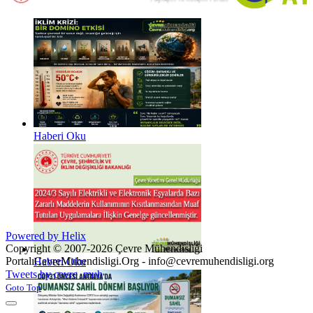
Haberi Oku
Haberi Oku
Powered by Helix
Copyright © 2007-2026 Çevre Mühendisliği
Portalı
CevreMuhendisligi.Org - info@cevremuhendisligi.org
Haberi Oku
Joomla! 3 Templates
Tweets by cevre_muh
Goto Top