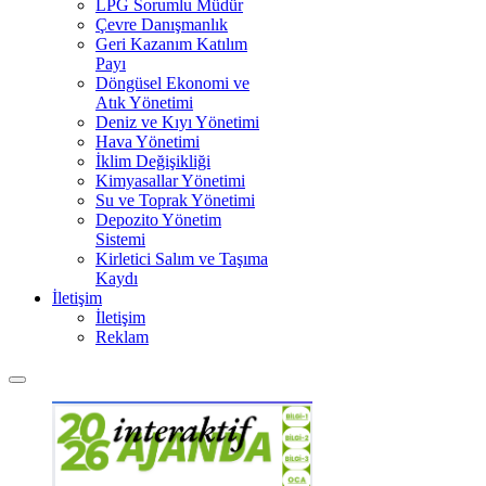
LPG Sorumlu Müdür
Çevre Danışmanlık
Geri Kazanım Katılım
Payı
Döngüsel Ekonomi ve
Atık Yönetimi
Deniz ve Kıyı Yönetimi
Hava Yönetimi
İklim Değişikliği
Kimyasallar Yönetimi
Su ve Toprak Yönetimi
Depozito Yönetim
Sistemi
Kirletici Salım ve Taşıma
Kaydı
İletişim
İletişim
Reklam