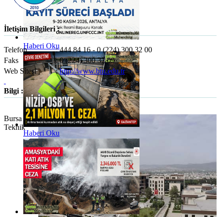
İletişim Bilgileri :
Haberi Oku
Telefon
:
444 84 16 - 0 (224) 300 32 00
Faks
:
0 (224) 300 32 09
Web Sitesi
:
http://www.btu.edu.tr
Bilgi :
Bursa
Teknik
Haberi Oku