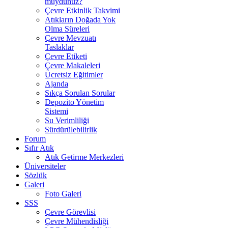
muydunuz?
Çevre Etkinlik Takvimi
Atıkların Doğada Yok
Olma Süreleri
Çevre Mevzuatı
Taslaklar
Çevre Etiketi
Çevre Makaleleri
Ücretsiz Eğitimler
Ajanda
Sıkça Sorulan Sorular
Depozito Yönetim
Sistemi
Su Verimliliği
Sürdürülebilirlik
Forum
Sıfır Atık
Atık Getirme Merkezleri
Üniversiteler
Sözlük
Galeri
Foto Galeri
SSS
Çevre Görevlisi
Çevre Mühendisliği