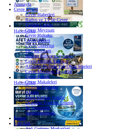
Anasayfa
Çevre Aktüel
Çevre Haberleri
Radyo ve TV'de Çevre
Faydalı Linkler
Çevre Mevzuatı
Haberi Oku
Çevre Hukuku
Çevre İzinleri
Çevre Görevlisi
İSG Mevzuatı
Bunları Biliyor muydunuz?
Çevre Etkinlik Takvimi
Atıkların Doğada Yok Olma Süreleri
Çevre Mevzuatı Taslaklar
Çevre Etiketi
Çevre Makaleleri
Haberi Oku
Ücretsiz Eğitimler
Ajanda
Sıkça Sorulan Sorular
Depozito Yönetim Sistemi
Su Verimliliği
Sürdürülebilirlik
Forum
Sıfır Atık
Atık Getirme Merkezleri