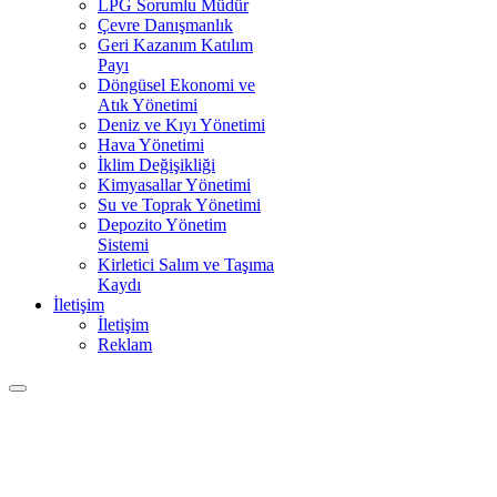
LPG Sorumlu Müdür
Çevre Danışmanlık
Geri Kazanım Katılım
Payı
Döngüsel Ekonomi ve
Atık Yönetimi
Deniz ve Kıyı Yönetimi
Hava Yönetimi
İklim Değişikliği
Kimyasallar Yönetimi
Su ve Toprak Yönetimi
Depozito Yönetim
Sistemi
Kirletici Salım ve Taşıma
Kaydı
İletişim
İletişim
Reklam