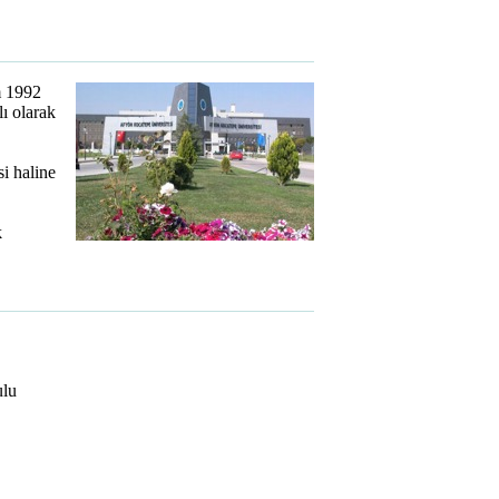
m 1992
lı olarak
i haline
k
ulu