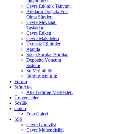
muydunuz?
Çevre Etkinlik Takvimi
Atıkların Doğada Yok
Olma Süreleri
Çevre Mevzuatı
Taslaklar
Çevre Etiketi
Çevre Makaleleri
Ücretsiz Eğitimler
Ajanda
Sıkça Sorulan Sorular
Depozito Yönetim
Sistemi
Su Verimliliği
Sürdürülebilirlik
Forum
Sıfır Atık
Atık Getirme Merkezleri
Üniversiteler
Sözlük
Galeri
Foto Galeri
SSS
Çevre Görevlisi
Çevre Mühendisliği