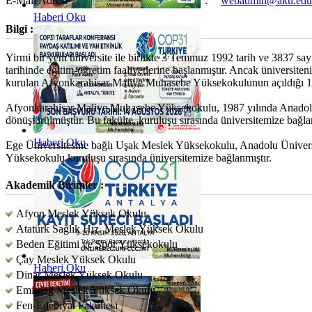
E-Mail Adresi
:
webadmin@aku.edu.
Haberi Oku
Bilgi :
Yirmi bir yeni üniversite ile birlikte 3 Temmuz 1992 tarih ve 3837 s
tarihinde eğitim-öğretim faaliyetlerine başlanmıştır. Ancak üniversiten
kurulan Afyonkarahisar Maliye Muhasebe Yüksekokulunun açıldığı 1
Afyonkarahisar Maliye Muhasebe Yüksekokulu, 1987 yılında Anadolu Ün
dönüştürülmüştür. Bu fakülte, kuruluşu sırasında üniversitemize bağlan
Haberi Oku
Ege Üniversitesine bağlı Uşak Meslek Yüksekokulu, Anadolu Ünivers
Yüksekokulu kuruluşu sırasında üniversitemize bağlanmıştır.
Akademik Birimler :
Afyon Meslek Yüksek Okulu
Atatürk Sağlık Hiz. Meslek Yüksek Okulu
Beden Eğitimi ve Spor Yüksekokulu
Çay Meslek Yüksek Okulu
Haberi Oku
Dinar Meslek Yüksek Okulu
Emirdağ Meslek Yüksek Okulu
Fen-Edebiyat Fakültesi