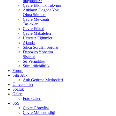
muydunuz?
Çevre Etkinlik Takvimi
Atıkların Doğada Yok
Olma Süreleri
Çevre Mevzuatı
Taslaklar
Çevre Etiketi
Çevre Makaleleri
Ücretsiz Eğitimler
Ajanda
Sıkça Sorulan Sorular
Depozito Yönetim
Sistemi
Su Verimliliği
Sürdürülebilirlik
Forum
Sıfır Atık
Atık Getirme Merkezleri
Üniversiteler
Sözlük
Galeri
Foto Galeri
SSS
Çevre Görevlisi
Çevre Mühendisliği