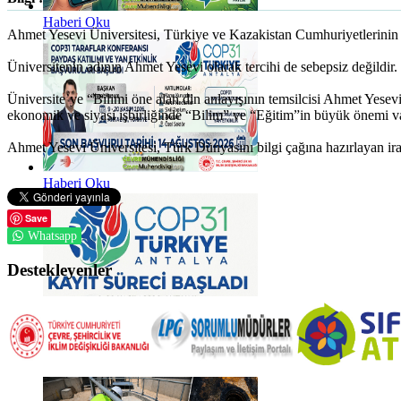
Haberi Oku
Ahmet Yesevi Üniversitesi, Türkiye ve Kazakistan Cumhuriyetlerinin res
Üniversitenin adının Ahmet Yesevi olarak tercihi de sebepsiz değildir.
Üniversite’ye “Bilimi öne alan din anlayışının temsilcisi Ahmet Yesev
ekonomik ve siyasi işbirliğinde “Bilim” ve “Eğitim”in büyük önemi va
Ahmet Yesevi Üniversitesi, Türk Dünyasını bilgi çağına hazırlayan ira
Haberi Oku
Save
Whatsapp
Destekleyenler
Haberi Oku