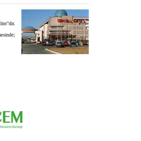
lim”dir.
mesinde;