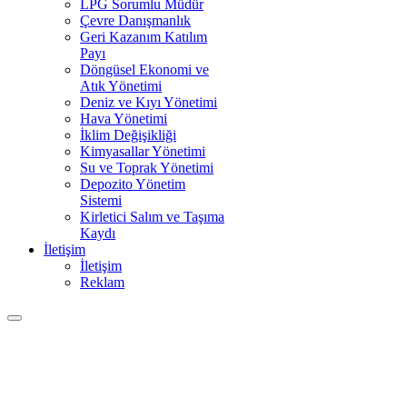
LPG Sorumlu Müdür
Çevre Danışmanlık
Geri Kazanım Katılım
Payı
Döngüsel Ekonomi ve
Atık Yönetimi
Deniz ve Kıyı Yönetimi
Hava Yönetimi
İklim Değişikliği
Kimyasallar Yönetimi
Su ve Toprak Yönetimi
Depozito Yönetim
Sistemi
Kirletici Salım ve Taşıma
Kaydı
İletişim
İletişim
Reklam