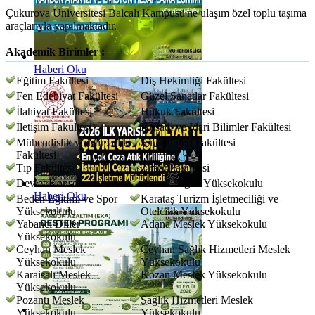
Çukurova Üniversitesi Balcalı Kampusü'ne ulaşım özel toplu taşıma
araçlarıyla yapılmaktadır.
Akademik Birimler :
Haberi Oku
Eğitim Fakültesi
Diş Hekimliği Fakültesi
Fen Edebiyat Fakültesi
Güzel Sanatlar Fakültesi
İlahiyat Fakültesi
Hukuk Fakültesi
İletişim Fakültesi
İktisadi ve İdari Bilimler Fakültesi
Mühendislik ve Mimarlık
Su Ürünleri Fakültesi
Fakültesi
Tıp Fakültesi
Ziraat Fakültesi
Devlet Konservatuvarı
Adana Sağlık Yüksekokulu
Haberi Oku
Beden Eğitimi ve Spor
Karataş Turizm İşletmeciliği ve
Yüksekokulu
Otelcilik Yüksekokulu
Yabancı Diller
Adana Meslek Yüksekokulu
Yüksekokulu
Ceyhan Meslek
Ceyhan Sağlık Hizmetleri Meslek
Yüksekokulu
Yüksekokulu
Karaisalı Meslek
Kozan Meslek Yüksekokulu
Yüksekokulu
Pozantı Meslek
Sağlık Hizmetleri Meslek
Yüksekokulu
Yüksekokulu