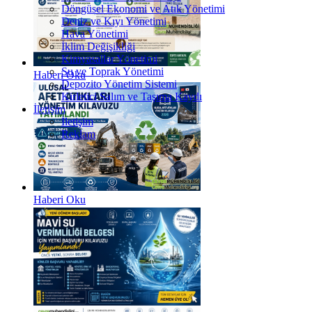
Döngüsel Ekonomi ve Atık Yönetimi
Deniz ve Kıyı Yönetimi
Hava Yönetimi
İklim Değişikliği
Kimyasallar Yönetimi
Su ve Toprak Yönetimi
Haberi Oku
Depozito Yönetim Sistemi
Kirletici Salım ve Taşıma Kaydı
İletişim
İletişim
Reklam
Haberi Oku