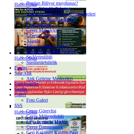
Bunları Biliyor muydunuz?
Haberi Oku
Çevre Etkinlik Takvimi
Atıkların Doğada Yok Olma Süreleri
Çevre Mevzuatı Taslaklar
Çevre Etiketi
Çevre Makaleleri
Ücretsiz Eğitimler
Ajanda
Sıkça Sorulan Sorular
Depozito Yönetim Sistemi
Su Verimliliği
Haberi Oku
Sürdürülebilirlik
Forum
Sıfır Atık
Atık Getirme Merkezleri
Üniversiteler
Sözlük
Galeri
Foto Galeri
SSS
Çevre Görevlisi
Haberi Oku
Çevre Mühendisliği
LPG Sorumlu Müdür
Çevre Danışmanlık
Geri Kazanım Katılım Payı