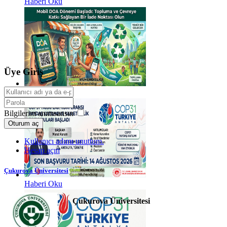
Haberi Oku
Üye Giriş
Haberi Oku
Bilgilerim anımsansın
Oturum aç
Kullanıcı adımı unuttum.
Hesap açın
Çukurova Üniversitesi
Haberi Oku
Çukurova Üniversitesi