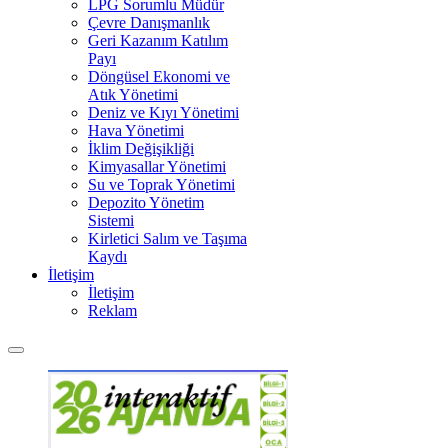
LPG Sorumlu Müdür
Çevre Danışmanlık
Geri Kazanım Katılım
Payı
Döngüsel Ekonomi ve
Atık Yönetimi
Deniz ve Kıyı Yönetimi
Hava Yönetimi
İklim Değişikliği
Kimyasallar Yönetimi
Su ve Toprak Yönetimi
Depozito Yönetim
Sistemi
Kirletici Salım ve Taşıma
Kaydı
İletişim
İletişim
Reklam