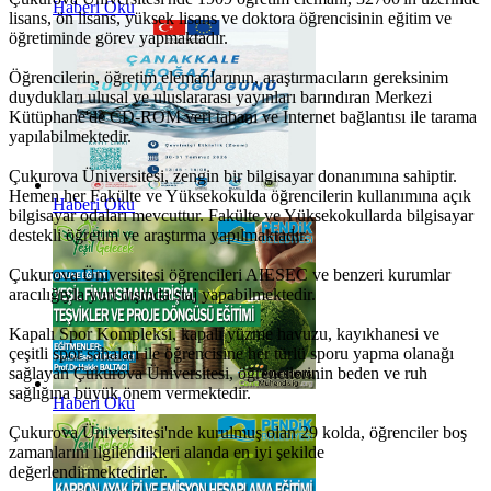
Haberi Oku
lisans, ön lisans, yüksek lisans ve doktora öğrencisinin eğitim ve
öğretiminde görev yapmaktadır.
Öğrencilerin, öğretim elemanlarının, araştırmacıların gereksinim
duydukları ulusal ve uluslararası yayınları barındıran Merkezi
Kütüphane'de CD-ROM veri tabanı ve Internet bağlantısı ile tarama
yapılabilmektedir.
Çukurova Üniversitesi, zengin bir bilgisayar donanımına sahiptir.
Hemen her Fakülte ve Yüksekokulda öğrencilerin kullanımına açık
Haberi Oku
bilgisayar odaları mevcuttur. Fakülte ve Yüksekokullarda bilgisayar
destekli öğretim ve araştırma yapılmaktadır.
Çukurova Üniversitesi öğrencileri AIESEC ve benzeri kurumlar
aracılığıyla yurt dışında staj yapabilmektedir.
Kapalı Spor Kompleksi, kapalı yüzme havuzu, kayıkhanesi ve
çeşitli spor sahaları ile öğrencisine her türlü sporu yapma olanağı
sağlayan Çukurova Üniversitesi, öğrencilerinin beden ve ruh
sağlığına büyük önem vermektedir.
Haberi Oku
Çukurova Üniversitesi'nde kurulmuş olan 29 kolda, öğrenciler boş
zamanlarını ilgilendikleri alanda en iyi şekilde
değerlendirmektedirler.