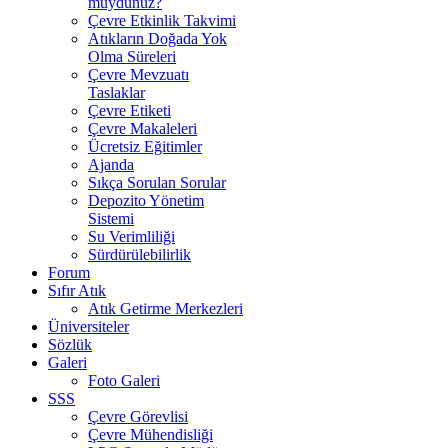
muydunuz?
Çevre Etkinlik Takvimi
Atıkların Doğada Yok
Olma Süreleri
Çevre Mevzuatı
Taslaklar
Çevre Etiketi
Çevre Makaleleri
Ücretsiz Eğitimler
Ajanda
Sıkça Sorulan Sorular
Depozito Yönetim
Sistemi
Su Verimliliği
Sürdürülebilirlik
Forum
Sıfır Atık
Atık Getirme Merkezleri
Üniversiteler
Sözlük
Galeri
Foto Galeri
SSS
Çevre Görevlisi
Çevre Mühendisliği