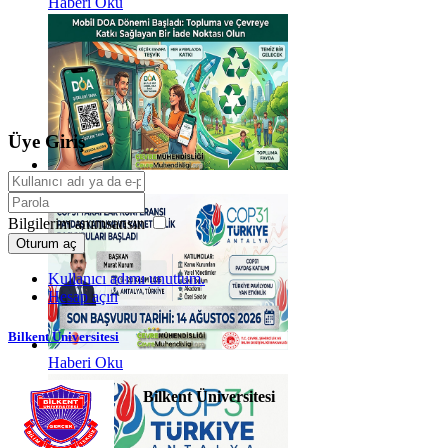
Haberi Oku
Üye Giriş
Haberi Oku
Bilgilerim anımsansın
Oturum aç
Kullanıcı adımı unuttum.
Hesap açın
Bilkent Üniversitesi
Haberi Oku
Bilkent Üniversitesi