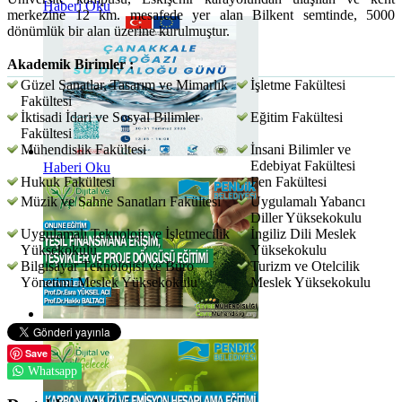
Haberi Oku
merkezine 12 km. mesafede yer alan Bilkent semtinde, 5000
dönümlük bir alan üzerine kurulmuştur.
Akademik Birimler :
Güzel Sanatlar, Tasarım ve Mimarlık
İşletme Fakültesi
Fakültesi
İktisadi İdari ve Sosyal Bilimler
Eğitim Fakültesi
Fakültesi
Mühendislik Fakültesi
İnsani Bilimler ve
Edebiyat Fakültesi
Haberi Oku
Hukuk Fakültesi
Fen Fakültesi
Müzik ve Sahne Sanatları Fakültesi
Uygulamalı Yabancı
Diller Yüksekokulu
Uygulamalı Teknoloji ve İşletmecilik
İngiliz Dili Meslek
Yüksekokulu
Yüksekokulu
Bilgisayar Teknolojisi ve Büro
Turizm ve Otelcilik
Yönetimi Meslek Yüksekokulu
Meslek Yüksekokulu
Haberi Oku
Save
Whatsapp