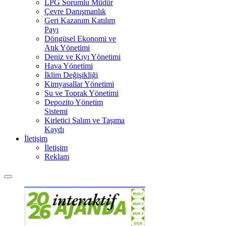
LPG Sorumlu Müdür
Çevre Danışmanlık
Geri Kazanım Katılım
Payı
Döngüsel Ekonomi ve
Atık Yönetimi
Deniz ve Kıyı Yönetimi
Hava Yönetimi
İklim Değişikliği
Kimyasallar Yönetimi
Su ve Toprak Yönetimi
Depozito Yönetim
Sistemi
Kirletici Salım ve Taşıma
Kaydı
İletişim
İletişim
Reklam