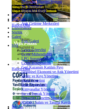
Depozito Yönetim Sistemi
Su Verimliliği
Sürdürülebilirlik
Forum
Sıfır Atık
Atık Getirme Merkezleri
Haberi Oku
Üniversiteler
Sözlük
Galeri
Foto Galeri
SSS
Çevre Görevlisi
Çevre Mühendisliği
LPG Sorumlu Müdür
Çevre Danışmanlık
Geri Kazanım Katılım Payı
Haberi Oku
Döngüsel Ekonomi ve Atık Yönetimi
Deniz ve Kıyı Yönetimi
Hava Yönetimi
İklim Değişikliği
Kimyasallar Yönetimi
Su ve Toprak Yönetimi
Depozito Yönetim Sistemi
Kirletici Salım ve Taşıma Kaydı
İletişim