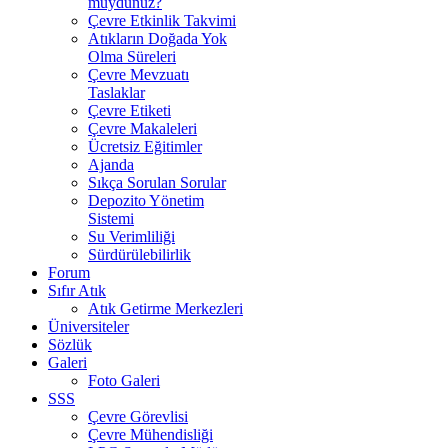
muydunuz?
Çevre Etkinlik Takvimi
Atıkların Doğada Yok
Olma Süreleri
Çevre Mevzuatı
Taslaklar
Çevre Etiketi
Çevre Makaleleri
Ücretsiz Eğitimler
Ajanda
Sıkça Sorulan Sorular
Depozito Yönetim
Sistemi
Su Verimliliği
Sürdürülebilirlik
Forum
Sıfır Atık
Atık Getirme Merkezleri
Üniversiteler
Sözlük
Galeri
Foto Galeri
SSS
Çevre Görevlisi
Çevre Mühendisliği