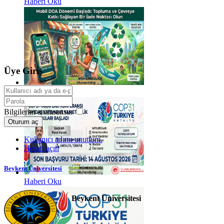
Haberi Oku
Üye Giriş
Haberi Oku
Bilgilerim anımsansın
Oturum aç
Kullanıcı adımı unuttum.
Hesap açın
Beykent Üniversitesi
Haberi Oku
Beykent Üniversitesi