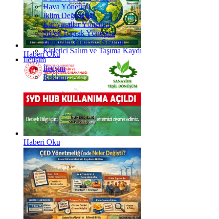
Hava Yönetimi
İklim Değişikliği
Kimyasallar Yönetimi
Su ve Toprak Yönetimi
Depozito Yönetim Sistemi
Kirletici Salım ve Taşıma Kaydı
Haberi Oku
İletişim
İletişim
Reklam
Haberi Oku