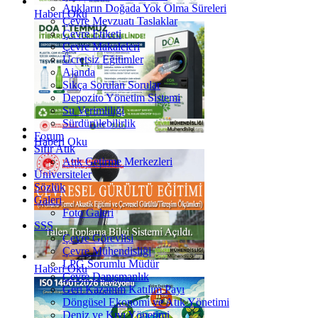
Atıkların Doğada Yok Olma Süreleri
Haberi Oku
Çevre Mevzuatı Taslaklar
Çevre Etiketi
Çevre Makaleleri
Ücretsiz Eğitimler
Ajanda
Sıkça Sorulan Sorular
Depozito Yönetim Sistemi
Su Verimliliği
Sürdürülebilirlik
Forum
Haberi Oku
Sıfır Atık
Atık Getirme Merkezleri
Üniversiteler
Sözlük
Galeri
Foto Galeri
SSS
Çevre Görevlisi
Çevre Mühendisliği
LPG Sorumlu Müdür
Haberi Oku
Çevre Danışmanlık
Geri Kazanım Katılım Payı
Döngüsel Ekonomi ve Atık Yönetimi
Deniz ve Kıyı Yönetimi