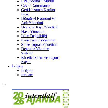
LPG Sorumlu Müdür
Çevre Danışmanlık
Geri Kazanım Katılım
Payı
Döngüsel Ekonomi ve
Atık Yönetimi
Deniz ve Kıyı Yönetimi
Hava Yönetimi
İklim Değişikliği
Kimyasallar Yönetimi
Su ve Toprak Yönetimi
Depozito Yönetim
Sistemi
Kirletici Salım ve Taşıma
Kaydı
İletişim
İletişim
Reklam