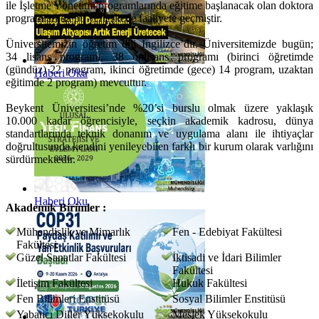
ile İşletme Yönetimi programlarında eğitime başlanacak olan doktora
programları da bu yerleşkede faaliyete geçmiştir.
Üniversitemizin öğretim dili İngilizce’dir. Üniversitemizde bugün;
34 lisans programı, 38 önlisans programı (birinci öğretimde
(gündüz) 22 program, ikinci öğretimde (gece) 14 program, uzaktan
Haberi Oku
eğitimde 2 program) mevcuttur.
Beykent Üniversitesi’nde %20’si burslu olmak üzere yaklaşık
10.000 kadar öğrencisiyle, seçkin akademik kadrosu, dünya
standartlarında teknik donanım ve uygulama alanı ile ihtiyaçlar
doğrultusunda kendini yenileyebilen farklı bir kurum olarak varlığını
sürdürmektedir.
Haberi Oku
Akademik Birimler :
Mühendislik ve Mimarlık
Fen - Edebiyat Fakültesi
Fakültesi
Güzel Sanatlar Fakültesi
İktisadi ve İdari Bilimler
Fakültesi
İletişim Fakültesi
Hukuk Fakültesi
Fen Bilimleri Enstitüsü
Sosyal Bilimler Enstitüsü
Yabancı Diller Yüksekokulu
Meslek Yüksekokulu