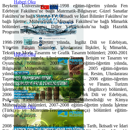
Haberi Oku
Beykent Üniversitesi, 1997-1998 eğitim-öğretim yılında Fen
Edebiyat Fakültesi’ne bağlı Matematik-Bilgisayar; Güzel Sanatlar
Fakültesi’ne bağlı Sinema-TV; İktisadi ve İdari Bilimler Fakültesi’ne
bağlı İşletme; Mühendislik - Mimarlık Fakültesi’ne bağlı Mimarlık
bölümleri ve Yabancı Diller Yüksekokulu’na bağlı Hazırlık
Programı ile eğitim-öğretime başlamıştır.
1998-1999 eğitim-öğretim yılında, İngiliz Dili ve Edebiyatı,
Yönetim Bilişim Sistemleri, Uluslararası İlişkiler, İç Mimarlık,
Tekstil ve Moda Tasarımı ve Grafik Tasarım bölümleri; 2000-2001
Haberi Oku
eğitim-öğretim yılında, Uluslararası Ticaret, İletişim ve Tasarım ve
Oyunculuk bölümleri; 2003 – 2004 eğitim-öğretim yılında,
Bilgisayar Mühendisliği bölümü; 2004 – 2005 eğitim-öğretim
yılında Sahne ve Gösteri Sanatları Yönetimi, Resim, Uluslararası
Taşımacılık ve Lojistik bölümleri; 2005 – 2006 eğitim-öğretim
yılında Sinema-TV (Türkçe), Bankacılık ve Finans, Turizm
İşletmeciliği, İktisat, Mütercim-Tercümanlık (İngilizce) bölümleri,
2006 – 2007 eğitim-öğretim yılında, Türk Dili ve Edebiyatı,
Psikoloji, Elektronik ve Haberleşme Mühendisliği ve Kimya
Mühendisliği bölümleri, 2007-2008 eğitim-öğretim yılında İşletme
Haberi Oku
(Türkçe) ve Mütercim-Tercümanlık (Rusça) bölümleri eğitim-
öğretime açılmıştır.
2008 yılında Fen-Edebiyat Fakültesi’ne bağlı Tarih, İktisadi ve İdari