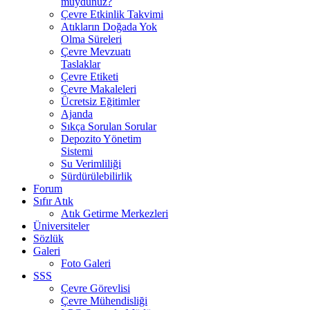
muydunuz?
Çevre Etkinlik Takvimi
Atıkların Doğada Yok
Olma Süreleri
Çevre Mevzuatı
Taslaklar
Çevre Etiketi
Çevre Makaleleri
Ücretsiz Eğitimler
Ajanda
Sıkça Sorulan Sorular
Depozito Yönetim
Sistemi
Su Verimliliği
Sürdürülebilirlik
Forum
Sıfır Atık
Atık Getirme Merkezleri
Üniversiteler
Sözlük
Galeri
Foto Galeri
SSS
Çevre Görevlisi
Çevre Mühendisliği