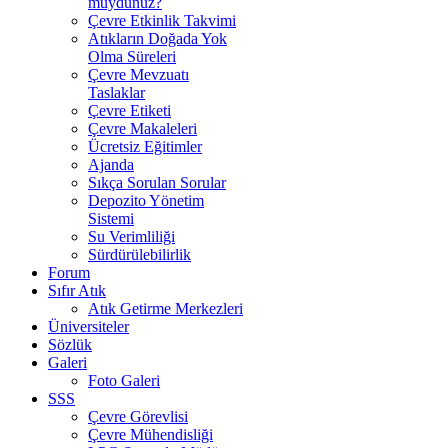
muydunuz?
Çevre Etkinlik Takvimi
Atıkların Doğada Yok
Olma Süreleri
Çevre Mevzuatı
Taslaklar
Çevre Etiketi
Çevre Makaleleri
Ücretsiz Eğitimler
Ajanda
Sıkça Sorulan Sorular
Depozito Yönetim
Sistemi
Su Verimliliği
Sürdürülebilirlik
Forum
Sıfır Atık
Atık Getirme Merkezleri
Üniversiteler
Sözlük
Galeri
Foto Galeri
SSS
Çevre Görevlisi
Çevre Mühendisliği