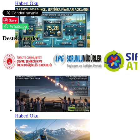
Haberi Oku
Save
Whatsapp
Destekleyenler
Haberi Oku
Haberi Oku