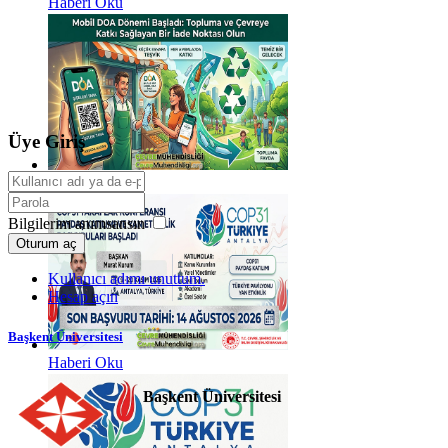
Haberi Oku
Üye Giriş
Haberi Oku
Bilgilerim anımsansın
Oturum aç
Kullanıcı adımı unuttum.
Hesap açın
Başkent Üniversitesi
Haberi Oku
Başkent Üniversitesi