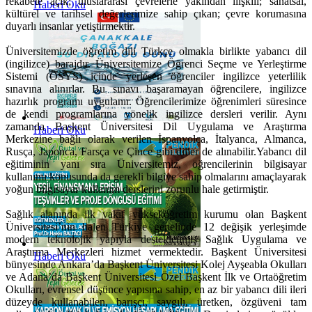
rekabete açık; uluslararası çevrelerle yakından ilişkili; sanatsal,
Haberi Oku
kültürel ve tarihsel değerlerimize sahip çıkan; çevre korumasına
duyarlı insanlar yetiştirmektir.
Üniversitemizde öğretim dili Türkçe olmakla birlikte yabancı dil
(ingilizce) barajdır. Üniversitemize Öğrenci Seçme ve Yerleştirme
Sistemi (ÖSYS) içinde yerleşen öğrenciler ingilizce yeterlilik
sınavına alınırlar. Bu sınavı başaramayan öğrencilere, ingilizce
hazırlık programı uygulanır. Öğrencilerimize öğrenimleri süresince
de kendi programlarına yönelik ingilizce dersleri verilir. Aynı
zamanda Başkent Üniversitesi Dil Uygulama ve Araştırma
Haberi Oku
Merkezine bağlı olarak verilen İspanyolca, İtalyanca, Almanca,
Rusça, Japonca, Farsça ve Çince gibi diller de alınabilir.Yabancı dil
eğitiminin yanı sıra Üniversitemiz, öğrencilerinin bilgisayar
kullanımı konusunda da gerekli bilgiye sahip olmalarını amaçlayarak
yoğun bilgisayar kullanım derslerini zorunlu hale getirmiştir.
Sağlık alanında ilk vakıf yükseköğretim kurumu olan Başkent
Üniversitesi’nin halen Türkiye genelinde 12 değişik yerleşimde
modern teknolojik yapıyla desteklenmiş Sağlık Uygulama ve
Araştırma Merkezleri hizmet vermektedir. Başkent Üniversitesi
Haberi Oku
bünyesinde Ankara’da Başkent Üniversitesi Kolej Ayşeabla Okulları
ve Adana’da Başkent Üniversitesi Özel Başkent İlk ve Ortaöğretim
Okulları, evrensel düşünce yapısına sahip, en az bir yabancı dili ileri
düzeyde kullanabilen, barışçı, saygılı, üretken, özgüveni tam