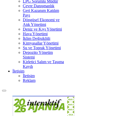
LPG Sorumlu Müdür
Çevre Danışmanlık
Geri Kazanım Katılım
Payı
Döngüsel Ekonomi ve
Atık Yönetimi
Deniz ve Kıyı Yönetimi
Hava Yönetimi
İklim Değişikliği
Kimyasallar Yönetimi
Su ve Toprak Yönetimi
Depozito Yönetim
Sistemi
Kirletici Salım ve Taşıma
Kaydı
İletişim
İletişim
Reklam