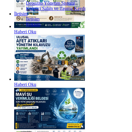
Depozito Yönetim Sistemi
Kirletici Salım ve Taşıma Kaydı
İletişim
İletişim
Reklam
Haberi Oku
Haberi Oku