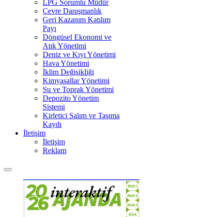
LPG Sorumlu Müdür
Çevre Danışmanlık
Geri Kazanım Katılım
Payı
Döngüsel Ekonomi ve
Atık Yönetimi
Deniz ve Kıyı Yönetimi
Hava Yönetimi
İklim Değişikliği
Kimyasallar Yönetimi
Su ve Toprak Yönetimi
Depozito Yönetim
Sistemi
Kirletici Salım ve Taşıma
Kaydı
İletişim
İletişim
Reklam