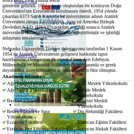
sonra konu,1950 yılında tekrar
Haberi Oku
gündeme getirildi. 1951 yılında oluşturulan bir komisyon Doğu
Üniversitesi'nin Erzurum'da kurulmasını önerdi. 1954 yılında
çıkarılan 6373 Sayılı Kanunla bu üniversitenin adının Atatürk
Üniversitesi olması kararlaştırıldı. Aynı yıl Amerika Birleşik
Devletleri A.I.D. (USAID) teşkilatı aracılığı sonucu Atatürk
üniversitesi Nebraska Üniversitesi ile eşleştirilmiştir ve işbirliği
anlaşması imzalanmıştır.
Nebraska Üniversitesi Türkiye delegasyonu tarafından 1 Kasım
1954 de Atatürk Üniversitenin gelişmesi hakkında rapor
Haberi Oku
hazırlamıştır. Delegasyon ilk olarak Ziraat, Fen Edebiyat,
Mühendislik ve Mimarlık bölümlerinin açılmasında ve gerek
duyuldukca ilave bölümlerin açılmasında hem fikir olmuştur.
Akademik Birimler :
Ağrı Eğitim Fakültesi
Ağrı Meslek Yüksekokulu
Ağrı Sağlık Yüksekokulu
Aşkale Meslek
Yüksekokulu
Bayburt Eğitim Fakültesi
Bayburt Meslek
Yüksekokulu
Haberi Oku
Beden Eğitimi ve Spor
Diş Hekimliği Fakültesi
Yüksekokulu
Eczacılık Fakültesi
Erzincan Eğitim Fakültesi
Erzincan Fen Edebiyat Fakültesi
Erzincan Hukuk Fakültesi