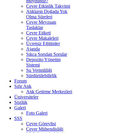
muydunuz?
Çevre Etkinlik Takvimi
Atıkların Doğada Yok
Olma Süreleri
Çevre Mevzuatı
Taslaklar
Çevre Etiketi
Çevre Makaleleri
Ücretsiz Eğitimler
Ajanda
Sıkça Sorulan Sorular
Depozito Yönetim
Sistemi
Su Verimliliği
Sürdürülebilirlik
Forum
Sıfır Atık
Atık Getirme Merkezleri
Üniversiteler
Sözlük
Galeri
Foto Galeri
SSS
Çevre Görevlisi
Çevre Mühendisliği