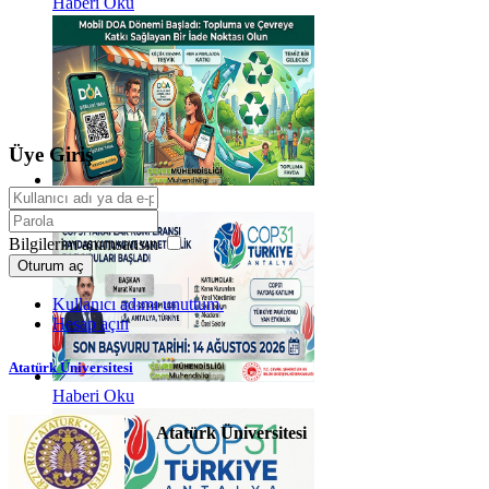
Haberi Oku
Üye Giriş
Haberi Oku
Bilgilerim anımsansın
Oturum aç
Kullanıcı adımı unuttum.
Hesap açın
Atatürk Üniversitesi
Haberi Oku
Atatürk Üniversitesi