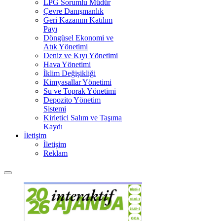
LPG Sorumlu Müdür
Çevre Danışmanlık
Geri Kazanım Katılım
Payı
Döngüsel Ekonomi ve
Atık Yönetimi
Deniz ve Kıyı Yönetimi
Hava Yönetimi
İklim Değişikliği
Kimyasallar Yönetimi
Su ve Toprak Yönetimi
Depozito Yönetim
Sistemi
Kirletici Salım ve Taşıma
Kaydı
İletişim
İletişim
Reklam