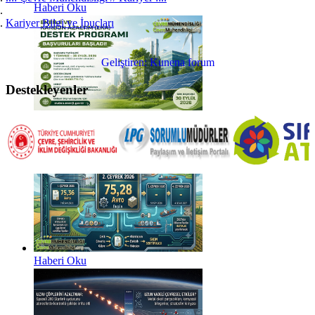
Haberi Oku
Kariyer Bilgi ve İpuçları
Geliştiren:
Kunena forum
Destekleyenler
Haberi Oku
Haberi Oku