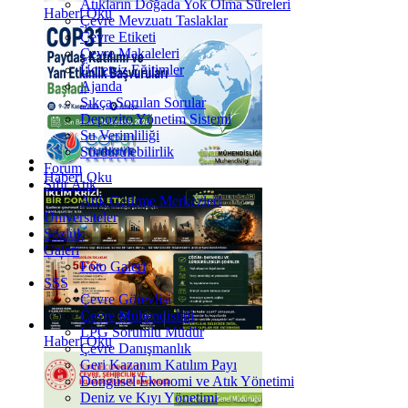
Atıkların Doğada Yok Olma Süreleri
Haberi Oku
Çevre Mevzuatı Taslaklar
Çevre Etiketi
Çevre Makaleleri
Ücretsiz Eğitimler
Ajanda
Sıkça Sorulan Sorular
Depozito Yönetim Sistemi
Su Verimliliği
Sürdürülebilirlik
Forum
Haberi Oku
Sıfır Atık
Atık Getirme Merkezleri
Üniversiteler
Sözlük
Galeri
Foto Galeri
SSS
Çevre Görevlisi
Çevre Mühendisliği
LPG Sorumlu Müdür
Haberi Oku
Çevre Danışmanlık
Geri Kazanım Katılım Payı
Döngüsel Ekonomi ve Atık Yönetimi
Deniz ve Kıyı Yönetimi