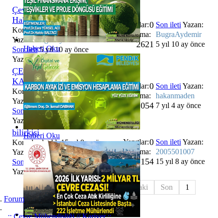
Çevre Görevlisi Olmak
Hakkında
0
Yanıtlar:
Son ileti
Yazan:
Konu başlatıldı 5 yıl 10 ay önce,
Bakılma:
BugraAydemir
Yazan:
BugraAydemir
2621
5 yıl 10 ay önce
Haberi Oku
Son ileti
5 yıl 10 ay önce
Yazan:
BugraAydemir
ÇEVRE MÜHENDİSİ'NİN
KARİYER YOLCULUĞU
0
Yanıtlar:
Son ileti
Yazan:
Konu başlatıldı 7 yıl 4 ay önce,
Bakılma:
hakanmaden
Yazan:
hakanmaden
2054
7 yıl 4 ay önce
Son ileti
7 yıl 4 ay önce
Yazan:
hakanmaden
bilirkişi
Haberi Oku
0
Yanıtlar:
Son ileti
Yazan:
Konu başlatıldı 15 yıl 8 ay önce,
Bakılma:
2005501007
Yazan:
2005501007
2154
15 yıl 8 ay önce
Son ileti
15 yıl 8 ay önce
Yazan:
2005501007
Başlangıç
Önceki
1
Sonraki
Son
1
Forum
..:: Çevre Mühendisliği // Kariyer ::..