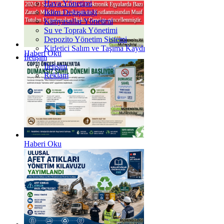
Hava Yönetimi
İklim Değişikliği
Kimyasallar Yönetimi
Su ve Toprak Yönetimi
Depozito Yönetim Sistemi
Kirletici Salım ve Taşıma Kaydı
Haberi Oku
İletişim
İletişim
Reklam
Haberi Oku