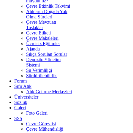
muydunuz?
Çevre Etkinlik Takvimi
Atıkların Doğada Yok
Olma Süreleri
Çevre Mevzuatı
Taslaklar
Çevre Etiketi
Çevre Makaleleri
Ücretsiz Eğitimler
Ajanda
Sıkça Sorulan Sorular
Depozito Yönetim
Sistemi
Su Verimliliği
Sürdürülebilirlik
Forum
Sıfır Atık
Atık Getirme Merkezleri
Üniversiteler
Sözlük
Galeri
Foto Galeri
SSS
Çevre Görevlisi
Çevre Mühendisliği