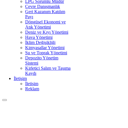
LPG Sorumlu Müdür
Çevre Danışmanlık
Geri Kazanım Katılım
Payı
Döngüsel Ekonomi ve
Atık Yönetimi
Deniz ve Kıyı Yönetimi
Hava Yönetimi
İklim Değişikliği
Kimyasallar Yönetimi
Su ve Toprak Yönetimi
Depozito Yönetim
Sistemi
Kirletici Salım ve Taşıma
Kaydı
İletişim
İletişim
Reklam