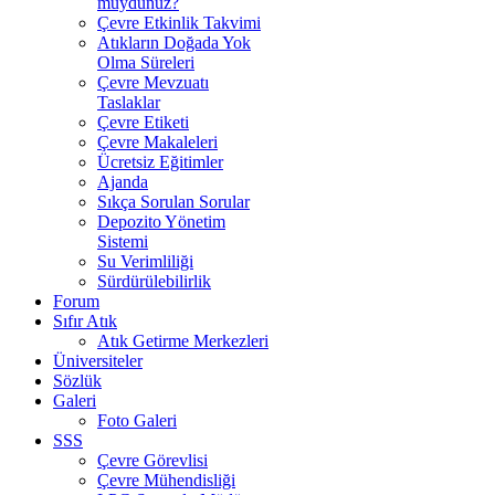
muydunuz?
Çevre Etkinlik Takvimi
Atıkların Doğada Yok
Olma Süreleri
Çevre Mevzuatı
Taslaklar
Çevre Etiketi
Çevre Makaleleri
Ücretsiz Eğitimler
Ajanda
Sıkça Sorulan Sorular
Depozito Yönetim
Sistemi
Su Verimliliği
Sürdürülebilirlik
Forum
Sıfır Atık
Atık Getirme Merkezleri
Üniversiteler
Sözlük
Galeri
Foto Galeri
SSS
Çevre Görevlisi
Çevre Mühendisliği