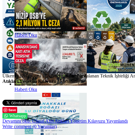
Haberi Oku
Ülkemiz ile Japonya Hükümeti arasında imzalanan Teknik İşbirliği A
Atıkları Yönetim Kılavuzu
hazırlanmıştır.
Haberi Oku
Save
Whatsapp
Devamını oku: Ulusal Afet Atıkları Yönetim Kılavuzu Yayımlandı
Write comment (0 Yorumlar)