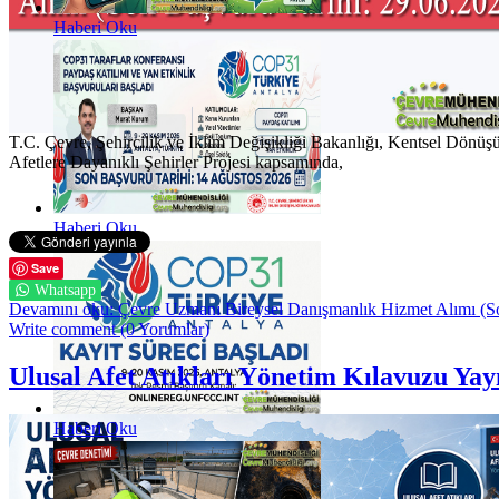
Haberi Oku
T.C. Çevre, Şehircilik ve İklim Değişikliği Bakanlığı, Kentsel Dönü
Afetlere Dayanıklı Şehirler Projesi kapsamında,
Haberi Oku
Save
Whatsapp
Devamını oku: Çevre Uzmanı Bireysel Danışmanlık Hizmet Alımı (S
Write comment (0 Yorumlar)
Ulusal Afet Atıkları Yönetim Kılavuzu Ya
Haberi Oku