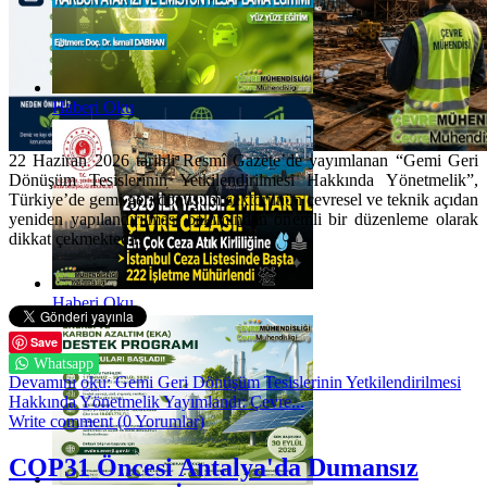
Haberi Oku
22 Haziran 2026 tarihli Resmî Gazete’de yayımlanan “Gemi Geri
Dönüşüm Tesislerinin Yetkilendirilmesi Hakkında Yönetmelik”,
Türkiye’de gemi geri dönüşüm sektörünün çevresel ve teknik açıdan
yeniden yapılandırılması bakımından önemli bir düzenleme olarak
dikkat çekmektedir.
Haberi Oku
Save
Whatsapp
Devamını oku: Gemi Geri Dönüşüm Tesislerinin Yetkilendirilmesi
Hakkında Yönetmelik Yayımlandı: Çevre...
Write comment (0 Yorumlar)
COP31 Öncesi Antalya'da Dumansız