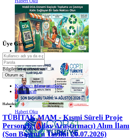
Haberi Oku
Üye Giriş
Haberi Oku
Bilgilerim anımsansın
Oturum aç
Kullanıcı adımı unuttum.
Hesap açın
Haberler
Haberi Oku
TÜBİTAK MAM - Kısmi Süreli Proje
Personeli (Aday Araştırmacı) Alım İlanı
(Son Başvuru Tarihi: 20.07.2026)