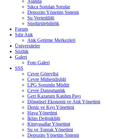
Ajanda
Sıkça Sorulan Sorular
Depozito Yönetim Sistemi
Su Verimliliği
Sürdürülebilirlik
Forum
Sıfır Atık
Atık Getirme Merkezleri
Üniversiteler
Sözlük
Galeri
Foto Galeri
SSS
Çevre Görevlisi
Çevre Mühendisliği
LPG Sorumlu Müdür
Çevre Danışmanlık
Geri Kazanım Katılım Payı
Döngüsel Ekonomi ve Atık Yönetimi
Deniz ve Kıyı Yönetimi
Hava Yönetimi
İklim Değişikliği
Kimyasallar Yönetimi
Su ve Toprak Yönetimi
Depozito Yönetim Sistemi