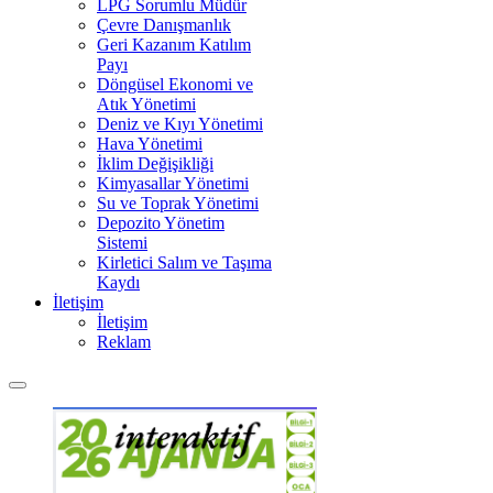
LPG Sorumlu Müdür
Çevre Danışmanlık
Geri Kazanım Katılım
Payı
Döngüsel Ekonomi ve
Atık Yönetimi
Deniz ve Kıyı Yönetimi
Hava Yönetimi
İklim Değişikliği
Kimyasallar Yönetimi
Su ve Toprak Yönetimi
Depozito Yönetim
Sistemi
Kirletici Salım ve Taşıma
Kaydı
İletişim
İletişim
Reklam