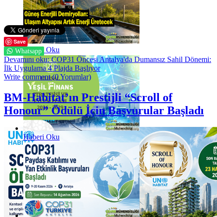
Save
Haberi Oku
Whatsapp
Devamını oku: COP31 Öncesi Antalya'da Dumansız Sahil Dönemi:
İlk Uygulama 4 Plajda Başlıyor
Write comment (0 Yorumlar)
BM-Habitat’ın Prestijli “Scroll of
Honour” Ödülü İçin Başvurular Başladı
Haberi Oku