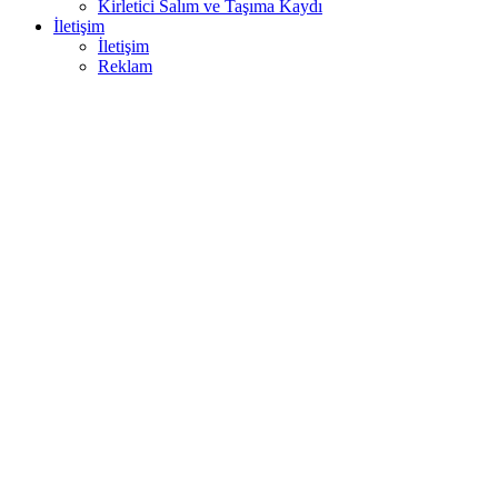
Kirletici Salım ve Taşıma Kaydı
İletişim
İletişim
Reklam