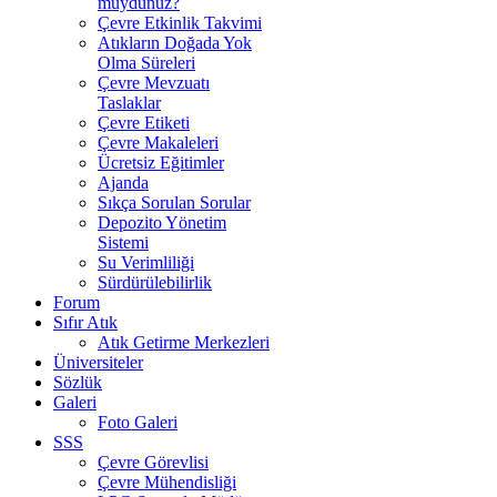
muydunuz?
Çevre Etkinlik Takvimi
Atıkların Doğada Yok
Olma Süreleri
Çevre Mevzuatı
Taslaklar
Çevre Etiketi
Çevre Makaleleri
Ücretsiz Eğitimler
Ajanda
Sıkça Sorulan Sorular
Depozito Yönetim
Sistemi
Su Verimliliği
Sürdürülebilirlik
Forum
Sıfır Atık
Atık Getirme Merkezleri
Üniversiteler
Sözlük
Galeri
Foto Galeri
SSS
Çevre Görevlisi
Çevre Mühendisliği