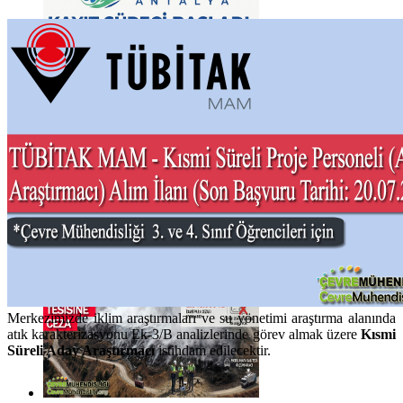
Haberi Oku
Haberi Oku
Merkezimizde iklim araştırmaları ve su yönetimi araştırma alanında
atık karakterizasyonu Ek-3/B analizlerinde görev almak üzere
Kısmi
Süreli Aday Araştırmacı
istihdam edilecektir.