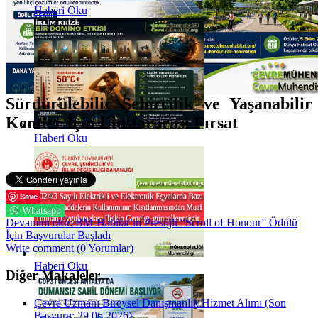
Haberi Oku
Sürdürülebilir Şehircilik ve Yaşanabilir
Kentler İçin Uluslararası Fırsat
Haberi Oku
Save
Whatsapp
Devamını oku: BM-Habitat’ın Prestijli “Scroll of Honour” Ödülü
İçin Başvurular Başladı
Write comment (0 Yorumlar)
Haberi Oku
Diğer Makaleler...
Çevre Uzmanı Bireysel Danışmanlık Hizmet Alımı (Son
Başvuru: 29.06.2026)