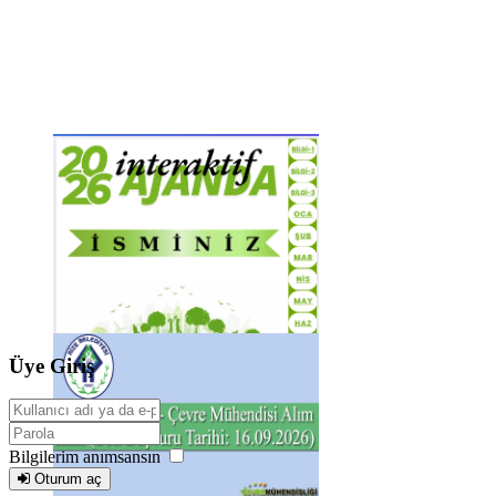
Üye Giriş
Bilgilerim anımsansın
Oturum aç