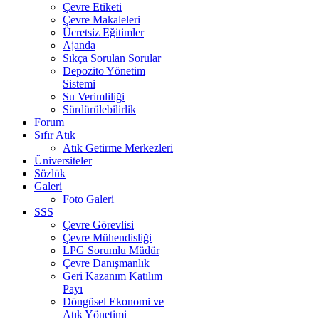
Çevre Etiketi
Çevre Makaleleri
Ücretsiz Eğitimler
Ajanda
Sıkça Sorulan Sorular
Depozito Yönetim
Sistemi
Su Verimliliği
Sürdürülebilirlik
Forum
Sıfır Atık
Atık Getirme Merkezleri
Üniversiteler
Sözlük
Galeri
Foto Galeri
SSS
Çevre Görevlisi
Çevre Mühendisliği
LPG Sorumlu Müdür
Çevre Danışmanlık
Geri Kazanım Katılım
Payı
Döngüsel Ekonomi ve
Atık Yönetimi