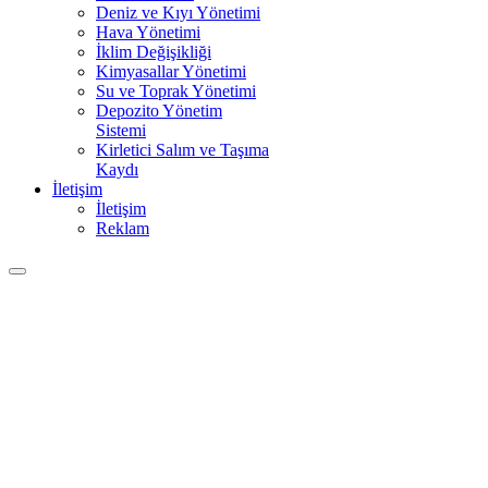
Deniz ve Kıyı Yönetimi
Hava Yönetimi
İklim Değişikliği
Kimyasallar Yönetimi
Su ve Toprak Yönetimi
Depozito Yönetim
Sistemi
Kirletici Salım ve Taşıma
Kaydı
İletişim
İletişim
Reklam