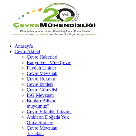
Anasayfa
Çevre Aktüel
Çevre Haberleri
Radyo ve TV'de Çevre
Faydalı Linkler
Çevre Mevzuatı
Çevre Hukuku
Çevre İzinleri
Çevre Görevlisi
İSG Mevzuatı
Bunları Biliyor
muydunuz?
Çevre Etkinlik Takvimi
Atıkların Doğada Yok
Olma Süreleri
Çevre Mevzuatı
Taslaklar