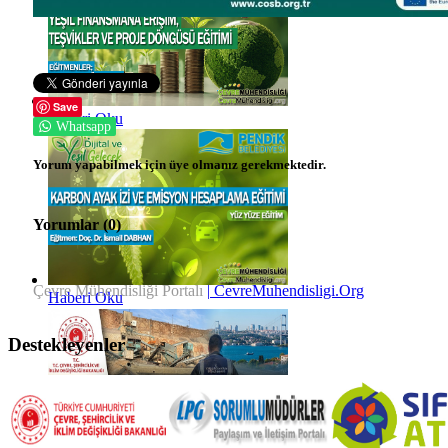
Save
Haberi Oku
Whatsapp
Yorum yapabilmek için üye olmanız gerekmektedir.
Yorumlar (
0
)
Çevre Mühendisliği Portalı
| CevreMuhendisligi.Org
Haberi Oku
Destekleyenler