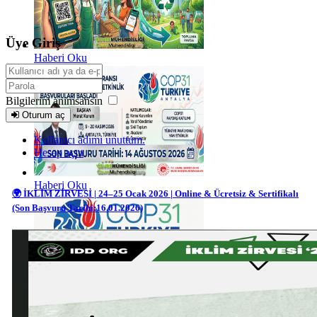
Üye Giriş
Haberi Oku
Bilgilerim anımsansın
Oturum aç
Kullanıcı adımı unuttum.
Hesap açın
Haberi Oku
🌍 İKLİM ZİRVESİ | 24–25 Ocak 2026 | Online & Ücretsiz & Sertifikalı
(Son Başvuru Tarihi:16.01.2026)
Haberi Oku