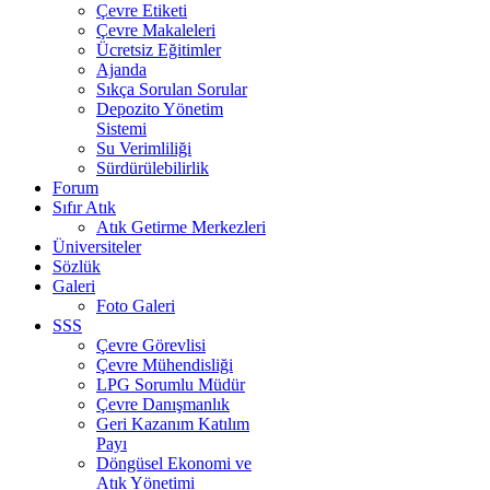
Çevre Etiketi
Çevre Makaleleri
Ücretsiz Eğitimler
Ajanda
Sıkça Sorulan Sorular
Depozito Yönetim
Sistemi
Su Verimliliği
Sürdürülebilirlik
Forum
Sıfır Atık
Atık Getirme Merkezleri
Üniversiteler
Sözlük
Galeri
Foto Galeri
SSS
Çevre Görevlisi
Çevre Mühendisliği
LPG Sorumlu Müdür
Çevre Danışmanlık
Geri Kazanım Katılım
Payı
Döngüsel Ekonomi ve
Atık Yönetimi