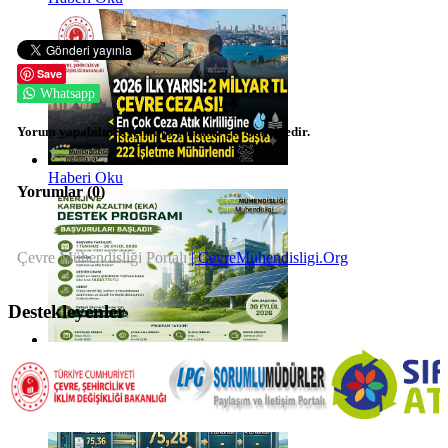
Save
Whatsapp
Yorum yapabilmek için üye olmanız gerekmektedir.
Haberi Oku
Yorumlar (
0
)
Çevre Mühendisliği Portalı
| CevreMuhendisligi.Org
Destekleyenler
Haberi Oku