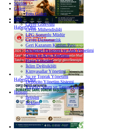
Sözlük
Galeri
Foto Galeri
SSS
Çevre Görevlisi
Haberi Oku
Çevre Mühendisliği
LPG Sorumlu Müdür
Çevre Danışmanlık
Geri Kazanım Katılım Payı
Döngüsel Ekonomi ve Atık Yönetimi
Deniz ve Kıyı Yönetimi
Hava Yönetimi
İklim Değişikliği
Kimyasallar Yönetimi
Su ve Toprak Yönetimi
Haberi Oku
Depozito Yönetim Sistemi
Kirletici Salım ve Taşıma Kaydı
İletişim
İletişim
Reklam