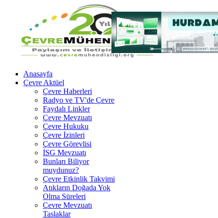
Anasayfa
Çevre Aktüel
Çevre Haberleri
Radyo ve TV'de Çevre
Faydalı Linkler
Çevre Mevzuatı
Çevre Hukuku
Çevre İzinleri
Çevre Görevlisi
İSG Mevzuatı
Bunları Biliyor
muydunuz?
Çevre Etkinlik Takvimi
Atıkların Doğada Yok
Olma Süreleri
Çevre Mevzuatı
Taslaklar