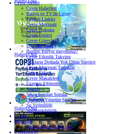
Haberi Oku
Çevre Aktüel
Çevre Haberleri
Radyo ve TV'de Çevre
Faydalı Linkler
Çevre Mevzuatı
Çevre Hukuku
Çevre İzinleri
Çevre Görevlisi
İSG Mevzuatı
Bunları Biliyor muydunuz?
Haberi Oku
Çevre Etkinlik Takvimi
Atıkların Doğada Yok Olma Süreleri
Çevre Mevzuatı Taslaklar
Çevre Etiketi
Çevre Makaleleri
Ücretsiz Eğitimler
Ajanda
Sıkça Sorulan Sorular
Depozito Yönetim Sistemi
Su Verimliliği
Haberi Oku
Sürdürülebilirlik
Forum
Sıfır Atık
Atık Getirme Merkezleri
Üniversiteler