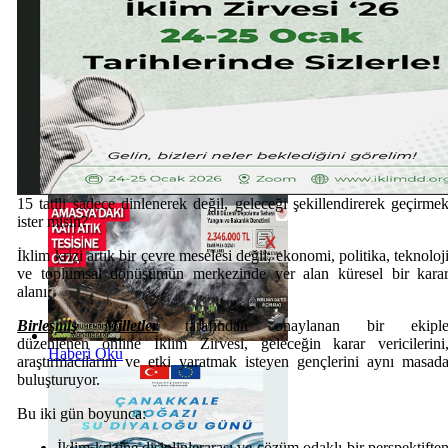
Haberi Oku
15 tatili sadece dinlenerek değil, geleceği şekillendirerek geçirme
ister misin?
İklim krizi artık bir çevre meselesi değil; ekonomi, politika, teknoloj
ve toplumsal dönüşümün merkezinde yer alan küresel bir kara
alanı.
Birleşmiş Milletler
tarafından onaylanan bir ekipl
düzenlenen online İklim Zirvesi, geleceğin karar vericilerini
Haberi Oku
araştırmacılarını ve etki yaratmak isteyen gençlerini aynı masad
buluşturuyor.
Bu iki gün boyunca:
İklim krizine disiplinlerarası ve çözüm odaklı bir perspektifte